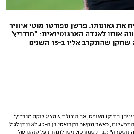
לוקה מודריץ' בן ה-40 שוב הוכיח את גאונותו. פרשן ספורט1 מוטי איוניר
 אותו לאגדה הארגנטינאית: "מודריץ'
הוא המסי של הקשרים, לא היה שחקן שהתקרב אליו ב-15 השנים
ניהן בתיקו מאופס, אך היכולת שהציג לוקה מודריץ'
שהצטרף העונה לרוסונרי ממשיכה לעורר התפעלות, כאשר הקשר הקרואטי בן ה-40 לא נותן לגיל
לעצור אותו. בפרק נוסף בפודקאסט "סרייה נוסטרה" מבית ספורט1, ניסו לתהות על קנקנו של