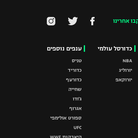
בו אחרינו
כדורסל עולמי
ענפים נוספים
NBA
טניס
יורוליג
כדוריד
יורוקאפ
כדורעף
שחייה
ג'ודו
אגרוף
ספורט אולימפי
UFC
היאבקות WWE