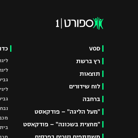
VOD
כדו
רץ ברשת
ליגת
ליגה
תוצאות
גביע
לוח שידורים
ליגי
ברחבה
גביע
נבחר
"מעל הליגה" – פודקאסט
מכבי
"מחצית בשכונה" – פודקאסט
בית"
משתתפים וזוכים בפרסים
מכבי