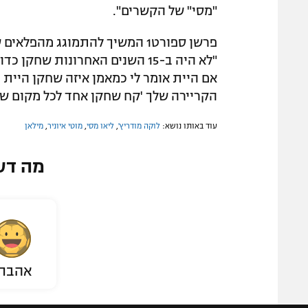
"מסי" של הקשרים".
פרשן ספורט1 המשיך להתמוגג מה
אם היית אומר לי כמאמן איזה שחקן היית
הקריירה שלך 'קח שחקן אחד לכל מקום שאת
עוד באותו נושא:
לוקה מודריץ'
,
ליאו מסי
,
מוטי איוניר
,
מילאן
מה דע
אהבת