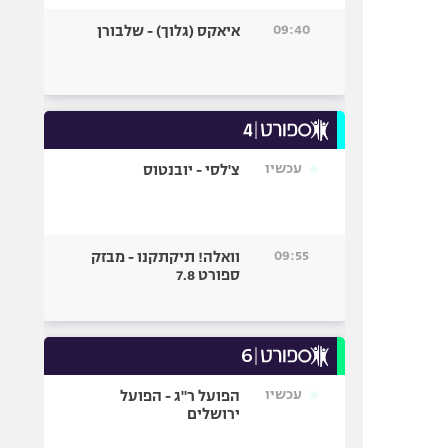
09:40
איאקס (גלוך) - שלבורן
עכשיו
צ'לסי - יובנטוס
09:55
וואלה! תיקתקנו - מבזק
ספורט 7.8
עכשיו
הפועל ר"ג - הפועל
ירושלים