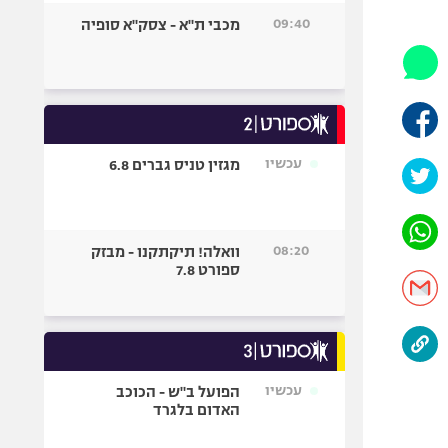
היאבקות WWE
09:40
מכבי ת"א - צסק"א סופיה
אופניים
ספורט מוטורי
כדורמים
פוטבול אמריקאי NFL
בייסבול MLB
עכשיו
מגזין טניס גברים 6.8
ספורט אתגרי
ואקסטרים
אומנויות לחימה
08:20
וואלה! תיקתקנו - מבזק
גיימינג E-Sports
ספורט 7.8
עכשיו
הפועל ב"ש - הכוכב
האדום בלגרד