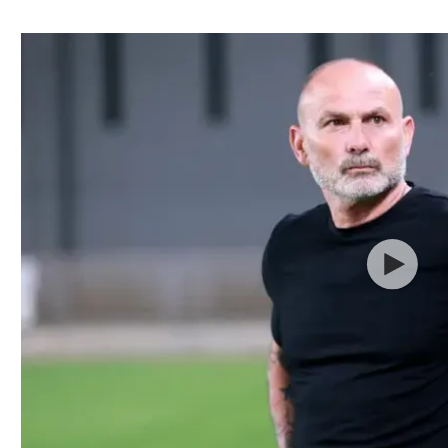
ל אביב
ליגה טורקית
תל אביב
ליגה סינית
חיפה
ליגה ברזילאית
באר שבע
ליגות נוספות
תניה
דה