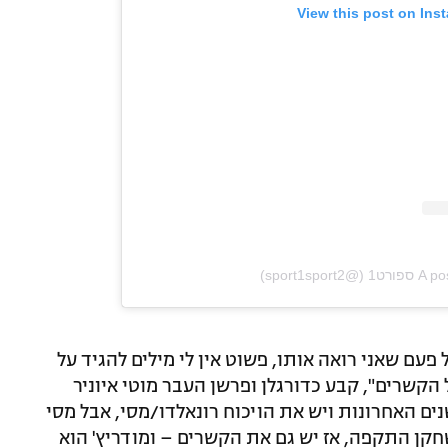
View this post on Ins
sport1spo)
עם שאני רואה אותו, פשוט אין לי מילים להגיד על
 הקשרים", קבע כדורגלן ופרשן העבר מוטי איוניר
סיף: "אם אנחנו לוקחים את מסי ב-15 שנים האחרונות ויש את הויכוח רונאלדו/מסי, אבל מסי
חקן התקפה, אז יש גם את הקשרים – ומודריץ' הוא