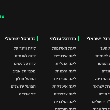
עק
רגל ישראלי
כדורגל עולמי
כדורסל ישראלי
 העל
ליגת האלופות
ליגת ווינר סל
 לאומית
ליגה אירופית
ליגה לאומית
 הטוטו
ליגה אנגלית
כדורסל נשים
ונרים
ליגה גרמנית
מכבי תל אביב
 המדינה
ליגה ספרדית
הפועל חולון
ת ישראל
ליגה איטלקית
הפועל ירושלים
 חיפה
ליגה צרפתית
דני אבדיה
ר ירושלים
ליגה הולנדית
 תל אביב
ליגה טורקית