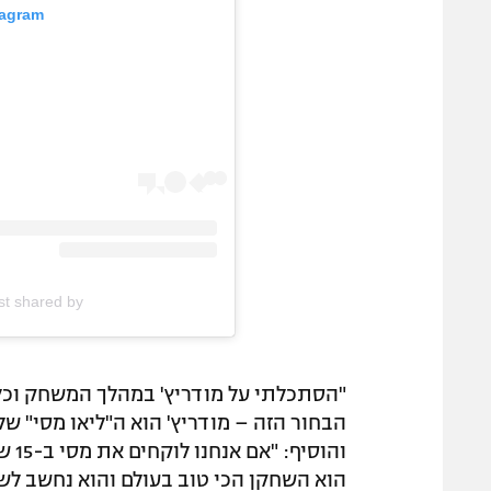
tagram
A post shared by ספורט1 (@rt2
"הסתכלתי על מודריץ' במהלך המשחק וכל פ
הבחור הזה – מודריץ' הוא ה"ליאו מסי" של
והו
הוא השחקן הכי טוב בעולם והוא נחשב לש