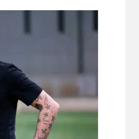
משתתפים וזוכים בפרסים
מכבי ת
הפועל 
תקנון משתתפים וזוכים בפרסים
הפועל 
תקנון עבור פעילות אלקטרה
הפועל 
תקנון עבור פעילות ספורט 1 – "מרלן"
מכבי נ
טניס
בני יהו
גיימינג E-Sports
תנאי שימוש
מדיניות פרטיות
תקנון פעילות ספורט 1
רשיון להקרנה פומבית לבית עסק
הצטרפות לחבילת הערוצים
לוח דרושים – ג'ובנט
תגיות