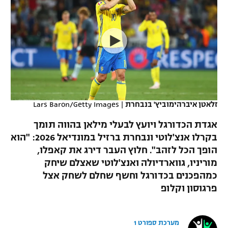
כדורסל נשים
נבחרת ישראל
יורוליג
ליגה ספרדית
טניס
VOD
מכבי תל אביב
מכבי חיפה
יורוקאפ
ליגה איטלקית
כדוריד
הפועל חולון
בית"ר ירושלים
רץ ברשת
ליגה צרפתית
כדורעף
הפועל ירושלים
מכבי תל אביב
ליגה הולנדית
שחייה
תוצאות
זלאטן איברהימוביץ' בנבחרת
|
Lars Baron/Getty Images
דני אבדיה
הפועל תל אביב
ליגה טורקית
אגדת הכדורגל ויועץ לבעלי מילאן בהווה תומך
ג'ודו
הפועל חיפה
בקרלו אנצ'לוטי ונבחרת ברזיל במונדיאל 2026: "הוא
לוח שידורים
ליגה סינית
הופך הכל לזהב". חלוץ העבר דירג את קאפלו,
אגרוף
הפועל באר שבע
מוריניו, גווארדיולה ואנצ'לוטי שאצלם שיחק
ליגה ברזילאית
ברחבה
כמהפכנים בכדורגל וחשף שחלם לשחק אצל
ספורט אולימפי
מכבי נתניה
פרגוסון וקלופ
ליגות נוספות
UFC
"מעל הליגה" – פודקאסט
בני יהודה
מערכת ספורט 1
היאבקות WWE