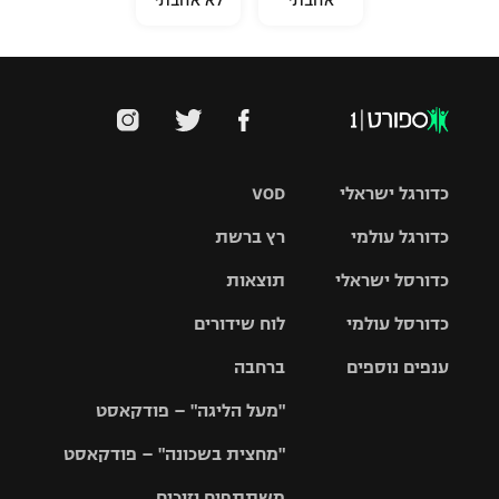
כדורגל ישראלי
VOD
כדורגל עולמי
רץ ברשת
ליגת העל
כדורסל ישראלי
תוצאות
ליגת
ליגה לאומית
האלופות
כדורסל עולמי
לוח שידורים
ליגת ווינר
סל
גביע הטוטו
ענפים נוספים
ברחבה
ליגה
NBA
אירופית
"מעל הליגה" – פודקאסט
ליגה לאומית
ליגיונרים
טניס
יורוליג
ליגה אנגלית
"מחצית בשכונה" – פודקאסט
כדורסל נשים
גביע המדינה
כדוריד
יורוקאפ
ליגה גרמנית
משתתפים וזוכים