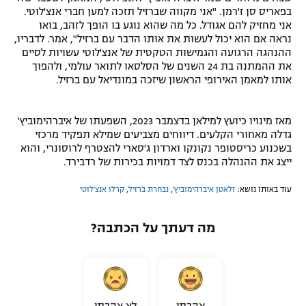
בפאריס סן ז'רמן. "אני מקווה שברזיל תזכה למען חברי אנצ'לוטי.
אני מחזיק להם אגודל. כל מה שהוא נוגע בו הופך לזהב, בואו
נראה אם הוא יכול לעשות את אותו הדבר עם ברזיל", אמר. לדבריו,
ההנהגה הרגועה והגמישות הטקטית של אנצ'לוטי עשויות לסיים
את ההמתנה בת 24 השנים של הסלסאו לתואר עולמי, ולהפוך
אותו למאמן האירופי הראשון שיזכה במונדיאל עם ברזיל.
מאז מינויו כיועץ למילאן בדצמבר 2023, השפעתו של איברהימוביץ'
גדלה מאחורי הקלעים. דיווחים מצביעים שמילא תפקיד מרכזי
בשכנוע כריסטופר נקונקו וארדון ג'סארי להצטרף לרוסונרי, והוא
ייצג את ההנהלה בכנס לצד דמויות בכירות של רדבירד.
עוד באותו נושא:
זלאטן איברהימוביץ'
,
נבחרת ברזיל
,
קרלו אנצ'לוטי
מה דעתך על הכתבה?
אהבתי
לא אהבתי