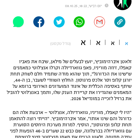
יום רביעי, 18:22, 08.10.25
"מחצית בשכונה" – פודקאסט
אופניים
ספורט מוטורי
משתתפים וזוכים בפרסים
א
א
כדורמים
א
א
(גודל טקסט)
תקנון משתתפים וזוכים בפרסים
טניס
פוטבול אמריקאי NFL
זלאטן איברהימוביץ', יועץ לבעלים של מילאן, שיבח את פאביו
תקנון עבור פעילות אלקטרה
קאפלו, ז'וזה מוריניו, פאפ גווארדיולה וקרלו אנצ'לוטי כמאמנים
גיימינג E-Sports
בייסבול MLB
ש"שינו את הכדורגל", תוך שהוא מודה שתמיד חלם לשחק תחת
תקנון עבור פעילות ספורט 1 – "מרלן"
יורגן קלופ וסר אלכס פרגוסון. החלוץ השוודי לשעבר, בן ה-44,
שיתף באסיפה הכללית של איגוד המועדונים האירופי ברומא על
ספורט אתגרי ואקסטרים
תנאי שימוש
המאמנים שהגדירו את קריירת הענק שלו, ותמך באנצ'לוטי להוביל
את ברזיל לזכייה במונדיאל 2026.
אומנויות לחימה
מדיניות פרטיות
"היו לי קאפלו, מוריניו, גווארדיולה, אנצ'לוטי – ארבעת אלה הם
גיימינג E-Sports
כדורגל והם שינו אותו", אמר איברהימוביץ'. "הייתי רוצה להתאמן
תחת קלופ ופרגוסון", הוסיף. למרות מערכת היחסים הסוערת
תקנון פעילות ספורט 1
עם גווארדיולה בברצלונה, שם כבש 22 שערים ב-46 הופעות לפני
עזיבה מתוחה, זלאטן הכניס את מאמן מנצ'סטר סיטי לרשימת