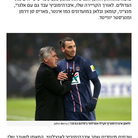
הגדולים. לאורך הקריירה שלו, איברהימוביץ' עבד גם עם אלגרי,
רשיון להקרנה פומבית לבית עסק
מנצ'יני, קומאן ובלאן במועדונים כמו אינטר, פאריס סן ז'רמן
ומנצ'סטר יונייטד.
הצטרפות לחבילת הערוצים
לוח דרושים – ג'ובנט
תגיות
המגזין
זלאטן איברהימוביץ' וקרלו אנצ'לוטי בימיהם בפ.ס.ז'
|
John Berry
שבחים מיוחדים שמר איברהימוביץ' לאנצ'לוטי, המאמן לשעבר שלו