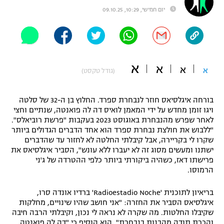
יום חמישי, 10:29, 09.10.25
"מחצית בשכונה" – פודקאסט
אופניים
ספורט מוטורי
משתתפים וזוכים בפרסים
א
א
כדורמים
א
א
(גודל טקסט)
תקנון משתתפים וזוכים בפרסים
טניס
פוטבול אמריקאי NFL
בורחה איגלסיאס חוזר לנבחרת ספרד. החלוץ בן ה-32 של סלטה
תקנון עבור פעילות אלקטרה
ויגו זומן מחדש על ידי המאמן לואיס דה לה פואנטה, שנתיים וחצי
גיימינג E-Sports
בייסבול MLB
לאחר שפרש מהנבחרת באוגוסט 2023 בעקבות "פרשת רוביאלס".
תקנון עבור פעילות ספורט 1 – "מרלן"
"ללבוש את חולצת נבחרת ספרד הוא אחד הדברים הגדולים ביותר
שקרו לי בקריירה, אבל קיבלתי החלטה לא לחזור עד שהדברים
ספורט אתגרי ואקסטרים
תנאי שימוש
ישתנו ומעשים מסוג זה לא יעברו ללא עונש", הסביר איגלסיאס את
פרישתו דאז, כשהיה ביקורתי ביותר כלפי ההטרדה של ג'ני
אומנויות לחימה
הרמוסו.
מדיניות פרטיות
גיימינג E-Sports
בריאיון לתוכנית 'Radioestadio Noche' ברדיו אונדה סרו,
איגלסיאס הסביר את החזרה: "אני חושב שהיו שינויים, מחלקות
תקנון פעילות ספורט 1
שקיבלו החלטות. מה שקרה לא נראה לי נכון, וקיבלתי הרבה חיבה
והכרת תודה מהבנות בנבחרת". הוא הוסיף כי "דה לה פואנטה