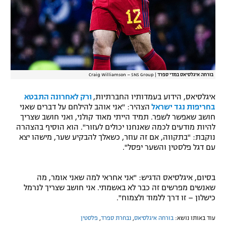
בורחה איגלסיאס במדי ספרד
|
Craig Williamson – SNS Group
איגלסיאס, הידוע בעמדותיו החברתיות,
ורק לאחרונה התבטא
בחריפות נגד ישראל
הצהיר: "אני אוהב להילחם על דברים שאני
חושב שאפשר לשפר. תמיד הייתי מאוד קולני, ואני חושב שצריך
להיות מודעים לכמה שאנחנו יכולים לעזור". הוא הוסיף בהצהרה
נוקבת: "בתקווה, אם זה עוזר, כשאלך להבקיע שער, מישהו יצא
עם דגל פלסטין והשער יפסל".
בסיום, איגלסיאס הדגיש: "אני אחראי למה שאני אומר, מה
שאנשים מפרשים זה כבר לא באשמתי. אני חושב שצריך לנרמל
כישלון – זו דרך ללמוד ולצמוח".
עוד באותו נושא:
בורחה איגלסיאס
,
נבחרת ספרד
,
פלסטין