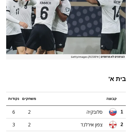
הגרמנים לא מרחמים
|
אימג'בנק GettyImages
בית א'
קבוצה
משחקים
נקודות
סלובקיה
2
6
1
צפון אירלנד
2
3
2