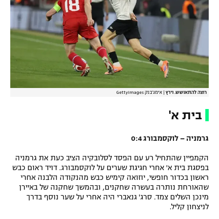
רשיון להקרנה פומבית לבית עסק
הצטרפות לחבילת הערוצים
לוח דרושים – ג'ובנט
תגיות
רוצה להתאושש. וירץ
|
אימג'בנק GettyImages
המגזין
בית א'
גרמניה – לוקסמבורג 0:4
הקמפיין שהתחיל רע עם הפסד לסלובקיה הציב כעת את גרמניה
בפסגת בית א' אחרי חגיגת שערים על לוקסמבורג. דויד ראום כבש
ראשון בכדור חופשי, יוזואה קימיש כבש מהנקודה הלבנה אחרי
שהאורחת נותרה בעשרה שחקנים, ובהמשך שחקנה של באיירן
מינכן השלים צמד. סרג' גנאברי היה אחרי על שער נוסף בדרך
לניצחון קליל.