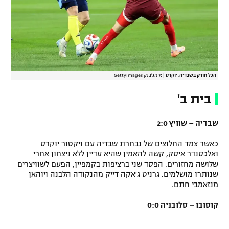
הכל חורק בשבדיה. יוקרס
|
אימג'בנק GettyImages
בית ב'
שבדיה – שוויץ 2:0
כאשר צמד החלוצים של נבחרת שבדיה עם ויקטור יוקרס
ואלכסנדר איסק, קשה להאמין שהיא עדיין ללא ניצחון אחרי
שלושה מחזורים. הפסד שני ברציפות בקמפיין, הפעם לשוויצרים
שנותרו מושלמים. גרניט ג'אקה דייק מהנקודה הלבנה ויוהאן
מנזאמבי חתם.
קוסובו – סלובניה 0:0