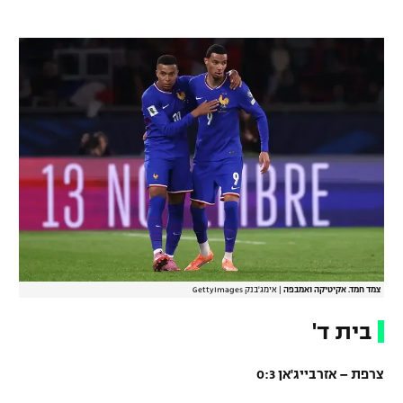
צמד חמד. אקיטיקה ואמבפה
|
אימג'בנק GettyImages
בית ד'
צרפת – אזרבייג'אן 0:3