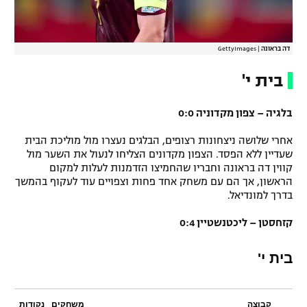
דה בראונה
|
GettyImages
בית י'
בלגיה – צפון מקדוניה 0:0
אחרי שלושה ניצחונות רצופים, הבלגים נעצרו מול מוליכת הבית
שעדיין ללא הפסד. הצפון מקדונים הצליחו לנעול את השער מול
קווין דה בראונה וחבריו שהחמיצו הזדמנות לעלות למקום
הראשון, אך הם עם משחק אחד פחות וצפויים עוד לעקוף בהמשך
בדרך למונדיאל.
קזחסטן – ליכטנשטיין 0:4
בית י'
קבוצה
משחקים
נקודות