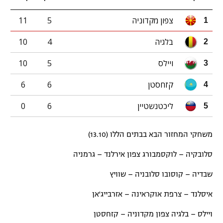
צפון מקדוניה
5
11
1
בלגיה
4
10
2
ויילס
5
10
3
קזחסטן
6
6
4
ליכטנשטיין
6
0
5
משחקי המחזור הבא בבתים הללו (13.10)
סלובקיה – לוקסמבורג צפון אירלנד – גרמניה
שבדיה – קוסובו סלובניה – שוויץ
איסלנד – צרפת אוקראינה – אזרבייג'אן
ויילס – בלגיה צפון מקדוניה – קזחסטן