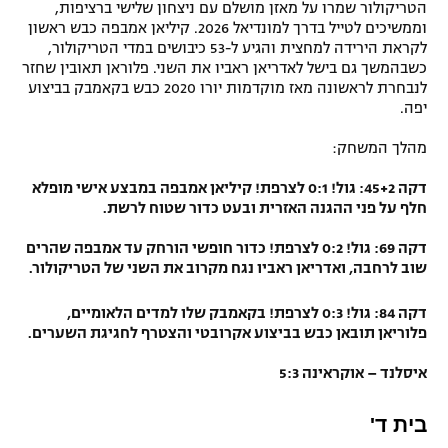
הטריקולור שמרו על מאזן מושלם עם ניצחון שלישי ברציפות,
וממשיכים לטייל בדרך למונדיאל 2026. קיליאן אמבפה כבש ראשון
לקראת הירידה למחצית והגיע ל-53 כיבושים במדי הטריקולור,
כשבהמשך גם בישל לאדריאן ראביו את השני. פלוראן תאובין שחזר
לנבחרת לראשונה מאז מוקדמות יורו 2020 כבש בקאמבק בביצוע
יפה.
מהלך המשחק:
דקה 45+2: גול! 0:1 לצרפת! קיליאן אמבפה במבצע אישי מופלא
חלף על פני ההגנה האזרית ובעט כדור שטוח לרשת.
דקה 69: גול! 0:2 לצרפת! כדור חופשי הורחק עד אמבפה שהרים
שוב לרחבה, ואדריאן ראביו נגח מקרוב את השני של הטריקולור.
דקה 84: גול! 0:3 לצרפת! בקאמבק שלו למדים הלאומיים,
פלוריאן תובאן כבש בביצוע אקרובטי והצטרף לחגיגת השערים.
איסלנד – אוקראינה 5:3
בית ד'