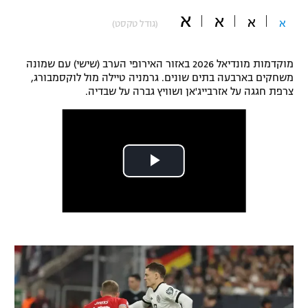
א
"מחצית בשכונה" – פודקאסט
א
א
א
(גודל טקסט)
אופניים
ספורט מוטורי
משתתפים וזוכים בפרסים
מוקדמות מונדיאל 2026 באזור האירופי הערב (שישי) עם שמונה
משחקים בארבעה בתים שונים. גרמניה טיילה מול לוקסמבורג,
צרפת חגגה על אזרבייג'אן ושוויץ גברה על שבדיה.
כדורמים
תקנון משתתפים וזוכים בפרסים
טניס
פוטבול אמריקאי NFL
תקנון עבור פעילות אלקטרה
גיימינג E-Sports
בייסבול MLB
תקנון עבור פעילות ספורט 1 – "מרלן"
ספורט אתגרי ואקסטרים
תנאי שימוש
אומנויות לחימה
מדיניות פרטיות
גיימינג E-Sports
תקנון פעילות ספורט 1