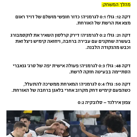
מהלך המשחק:
דקה 12: גול! 0:1 לגרמניה! כדור חופשי מושלם של דויד ראום
מצא את הרשת של האורחת.
דקה 21: גול! 0:2 לגרמניה! דירק קרלסון השאיר את לוקסמבורג
בעשרה שחקנים עם עבירה ברחבה, ויוזואה קימיש ניצל זאת
וכבש מהנקודה הלבנה.
דקה 48: גול! 0:3 לגרמניה! פעולה אישית יפה של סרג' גנאברי
הסתיימה בבעיטה חזקה לרשת.
דקה 50: גול! 0:4 לגרמניה! המארחת ממשיכה להתעלל,
כשהפעם קימיש דחק מקרוב אחרי בלאגן ברחבה של האורחת.
צפון אירלנד – סלובקיה 0:2