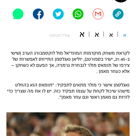
"מחצית בשכונה" – פודקאסט
אופניים
ספורט מוטורי
משתתפים וזוכים בפרסים
א
א
א
א
(גודל טקסט)
כדורמים
תקנון משתתפים וזוכים בפרסים
טניס
לקראת משחק מוקדמות המונדיאל מול לוקסמבורג הערב (שישי
פוטבול אמריקאי NFL
ב-21:45, ישיר בספורט2), יוליאן נאגלסמן התייחס לאפשרות של
תקנון עבור פעילות אלקטרה
צירפו של תומאס מולר לנבחרת גרמניה, אך הפעם לא כשחקן –
גיימינג E-Sports
בייסבול MLB
אלא כעוזר מאמן .
תקנון עבור פעילות ספורט 1 – "מרלן"
נאגלסמן אישר כי מולר מתאים לתפקיד: "תומאס הוא בהחלט
ספורט אתגרי ואקסטרים
תנאי שימוש
מישהו שיכול לקחת על עצמו תפקיד כזה. יש לו את מה שצריך כדי
להיות גם מאמן ראשי וגם עוזר מאמן".
אומנויות לחימה
מדיניות פרטיות
גיימינג E-Sports
תקנון פעילות ספורט 1