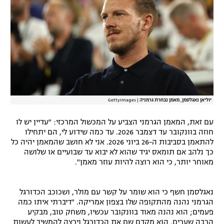
רשיון להקרנה פומבית לבית עסק
הצטרפות לחבילת הערוצים
לוח דרושים – ג'ובנט
תגיות
יוליאן נאגלסמן, מאמן נבחרת גרמניה
|
GettyImages
המגזין
עם זאת, המאמן הגרמני הצביע על המכשול המרכזי: "עדיין יש לו
חוזה בוונקובר עד דצמבר 2026. עד כמה שידוע לי, הם יתחילו
להתאמן בסביבות ה-26 ביוני 2026. אני לא חושב שהמאמן יהיה כל
כך נלהב אם תומאס יגיד שהוא לא יבוא עד שבועיים או שלושה
מאוחר יותר, כי הוא רוצה להיות עוזר מאמן".
נאגלסמן חשף כי הוא שומר על קשר עם מולר, ושכוכב הכדורגל
הגרמני נהנה מהתקופה שלו בצפון אמריקה. "דיברתי איתו כמה
פעמים; הוא נהנה מאוד בוונקובר עכשיו, משחק טוב, מבקיע
הרבה שערים. הוא מקדם שם את הכדורגל וירצה להמשיך לעשות