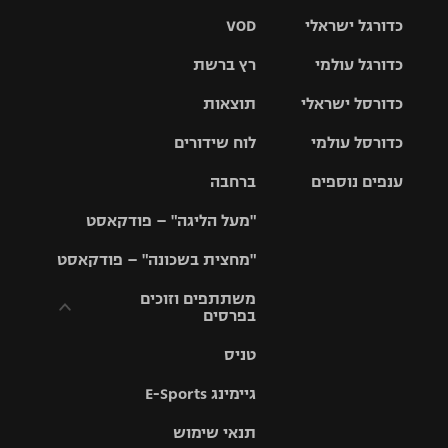
כדורגל ישראלי
VOD
כדורגל עולמי
רץ ברשת
ליגת העל
כדורסל ישראלי
תוצאות
ליגת
ליגה לאומית
האלופות
כדורסל עולמי
לוח שידורים
ליגת ווינר
סל
גביע הטוטו
ענפים נוספים
ברחבה
ליגה
NBA
אירופית
"מעל הליגה" – פודקאסט
ליגה לאומית
ליגיונרים
טניס
יורוליג
ליגה אנגלית
"מחצית בשכונה" – פודקאסט
כדורסל נשים
גביע המדינה
כדוריד
יורוקאפ
ליגה גרמנית
משתתפים וזוכים
בפרסים
מכבי תל
נבחרת
כדורעף
אביב
ישראל
ליגה
טניס
ספרדית
תקנון משתתפים
שחייה
הפועל חולון
מכבי חיפה
וזוכים בפרסים
גיימינג E-Sports
ליגה
איטלקית
ג'ודו
הפועל
בית"ר
תנאי שימוש
תקנון עבור פעילות