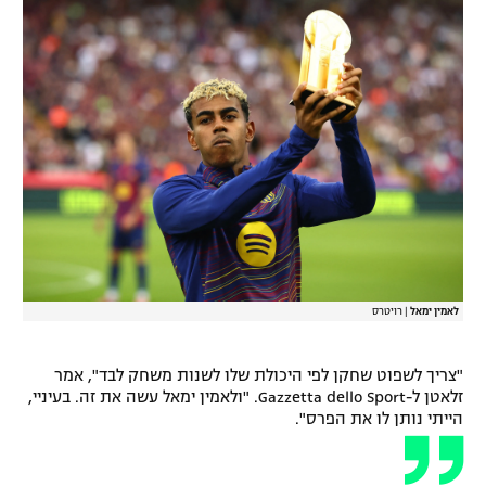
רשיון להקרנה פומבית לבית עסק
הצטרפות לחבילת הערוצים
לוח דרושים – ג'ובנט
תגיות
המגזין
לאמין ימאל
|
רויטרס
"צריך לשפוט שחקן לפי היכולת שלו לשנות משחק לבד", אמר
זלאטן ל-Gazzetta dello Sport. "ולאמין ימאל עשה את זה. בעיניי,
הייתי נותן לו את הפרס".