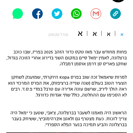
"מחצית בשכונה" – פודקאסט
אופניים
ספורט מוטורי
משתתפים וזוכים בפרסים
א
א
א
א
(גודל טקסט)
כדורמים
תקנון משתתפים וזוכים בפרסים
טניס
פחות מחודש עבר מאז טקס כדור הזהב 2025 בפריז, שבו כוכב
פוטבול אמריקאי NFL
ברצלונה, לאמין ימאל סיים במקום השני בדירוג אחרי הזוכה בגדול,
תקנון עבור פעילות אלקטרה
שחקן פאריס סן ז'רמן אוסמן דמבלה.
גיימינג E-Sports
בייסבול MLB
תקנון עבור פעילות ספורט 1 – "מרלן"
למרות שיאמאל זכה שוב בפרס Kopa היוקרתי, שמוענק לשחקן
הצעיר הטוב בעולם (שנה שנייה ברציפות), את הפרס המרכזי הוא
ספורט אתגרי ואקסטרים
תנאי שימוש
ראה הולך ליריב, שרשם עונה אדירה עם טרבל במדי פ.ס.ז'. רבים
לא הסכימו עם ההחלטה, כולל שתי אגדות כדורגל.
אומנויות לחימה
מדיניות פרטיות
גיימינג E-Sports
הראשון היה מאמנו לשעבר בברצלונה, צ'אבי, שטען כי ימאל היה
צריך לזכות. כעת מצטרף גם זלאטן איברהימוביץ', ששיחק בעבר
בברצלונה והביע תמיכה בנער הפלא הספרדי.
תקנון פעילות ספורט 1