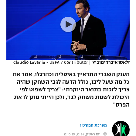
כדורסל נשים
נבחרת ישראל
יורוליג
ליגה ספרדית
טניס
VOD
מכבי תל אביב
מכבי חיפה
יורוקאפ
ליגה איטלקית
כדוריד
הפועל חולון
בית"ר ירושלים
רץ ברשת
ליגה צרפתית
כדורעף
הפועל ירושלים
מכבי תל אביב
ליגה הולנדית
שחייה
תוצאות
זלאטן איברהימוביץ'
|
Claudio Lavenia - UEFA / Contributor
דני אבדיה
הפועל תל אביב
ליגה טורקית
הענק השבדי התראיין באיטליה וכהרגלו, אמר את
ג'ודו
הפועל חיפה
כל מה שעל ליבו, כולל הדעה לגבי השחקן שהיה
לוח שידורים
ליגה סינית
צריך לזכות בתואר היוקרתי: "צריך לשפוט לפי
אגרוף
הפועל באר שבע
היכולת לשנות משחק לבד, ולכן הייתי נותן לו את
ליגה ברזילאית
ברחבה
הפרס"
ספורט אולימפי
מכבי נתניה
ליגות נוספות
UFC
"מעל הליגה" – פודקאסט
בני יהודה
מערכת ספורט 1
היאבקות WWE
יום ראשון, 12:34, 12.10.25