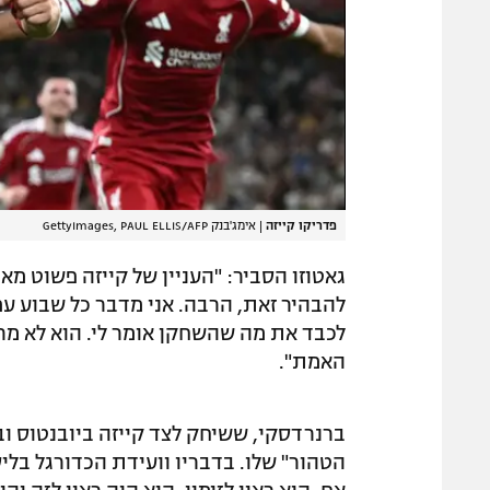
פדריקו קייזה
|
אימג'בנק GettyImages, PAUL ELLIS/AFP
גאטוזו הסביר: "העניין של קייזה פשוט מא
להבהיר זאת, הרבה. אני מדבר כל שבוע עם פ
האמת".
ברנרדסקי, ששיחק לצד קייזה ביובנטוס ו
הטהור" שלו. בדבריו וועידת הכדורגל בלי