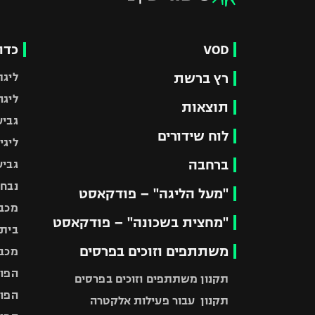
VOD
כדו
רץ ברשת
ליגת
ליגה
תוצאות
גביע
לוח שידורים
ליגי
ברחבה
גביע
נבחר
"מעל הליגה" – פודקאסט
מכבי
"מחצית בשכונה" – פודקאסט
בית"
משתתפים וזוכים בפרסים
מכבי
הפוע
תקנון משתתפים וזוכים בפרסים
הפוע
תקנון עבור פעילות אלקטרה