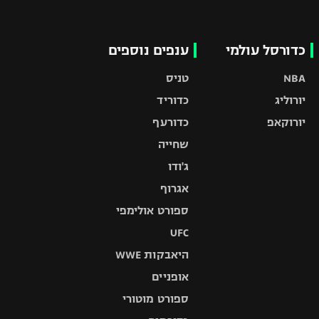
כדורסל עולמי
ענפים נוספים
NBA
טניס
יורוליג
כדוריד
יורוקאפ
כדורעף
שחייה
ג'ודו
אגרוף
ספורט אולימפי
UFC
היאבקות WWE
אופניים
ספורט מוטורי