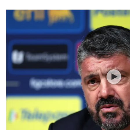
ל אביב
ליגה טורקית
תל אביב
ליגה סינית
חיפה
ליגה ברזילאית
באר שבע
ליגות נוספות
תניה
דה