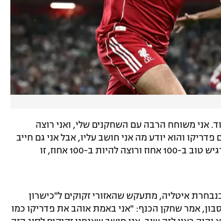
וד. אני משוחח הרבה עם השחקנים שלי, ואני רוצה
דריקו והוא יודע מה אני חושב עליו, אבל אני גם חייב
לכבד את מה שהשחקן אומר לי. הוא לא מרגיש טוב ב-100 אחוז ורוצה להיות ב-100 אחוז, זו
בנבחרת איטליה, מתעקש שהאזורי זקוקים ל"כישרון
סבון, אמר שחקן הכנף: "אני באמת אוהב את פדריקו כמו