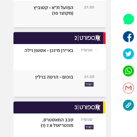
היאבקות WWE
21:05
הפועל ת"א - קטוביץ
אופניים
(מקוצר 10)
ספורט מוטורי
כדורמים
פוטבול אמריקאי NFL
בייסבול MLB
עכשיו
באיירן מינכן - אסטון וילה
ספורט אתגרי
ואקסטרים
אומנויות לחימה
21:20
בוכום - הרטה ברלין
גיימינג E-Sports
ישיר
עכשיו
סבב המאסטרס,
מונטריאול 7.8 (1)
ישיר