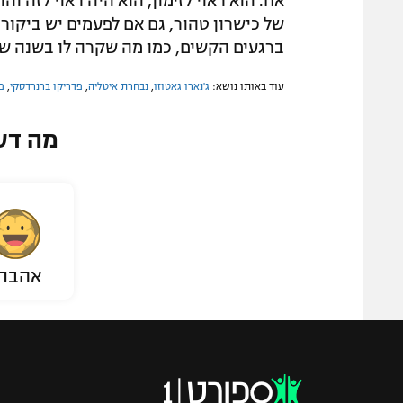
אח. הוא ראוי לזימון, הוא היה ראוי לזה וה
של כישרון טהור, גם אם לפעמים יש ביקורת.
ברגעים הקשים, כמו מה שקרה לו בשנה שעב
עוד באותו נושא:
ג'נארו גאטוזו
,
נבחרת איטליה
,
פדריקו ברנרדסקי
,
פ
מה דע
אהבת