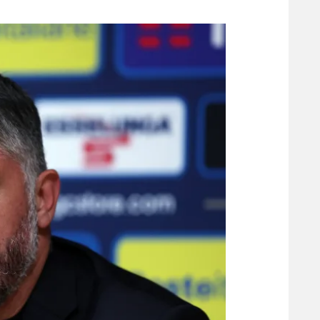
משתתפים וזוכים בפרסים
מכבי ת
הפועל 
תקנון משתתפים וזוכים בפרסים
הפועל 
תקנון עבור פעילות אלקטרה
הפועל 
תקנון עבור פעילות ספורט 1 – "מרלן"
מכבי נ
טניס
בני יהו
גיימינג E-Sports
תנאי שימוש
מדיניות פרטיות
תקנון פעילות ספורט 1
רשיון להקרנה פומבית לבית עסק
הצטרפות לחבילת הערוצים
לוח דרושים – ג'ובנט
תגיות