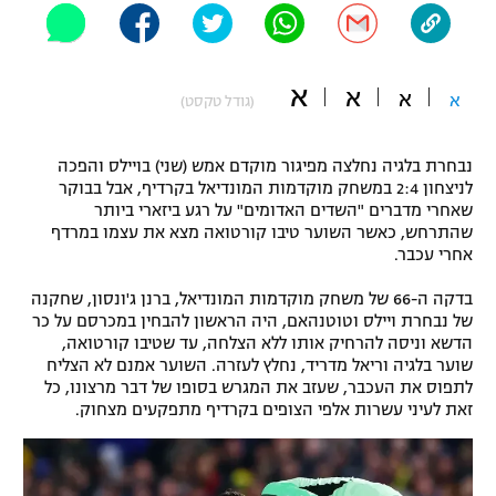
"מחצית בשכונה" – פודקאסט
אופניים
א
א
א
ספורט מוטורי
א
משתתפים וזוכים בפרסים
(גודל טקסט)
כדורמים
נבחרת בלגיה נחלצה מפיגור מוקדם אמש (שני) בויילס והפכה
תקנון משתתפים וזוכים בפרסים
טניס
לניצחון 2:4 במשחק מוקדמות המונדיאל בקרדיף, אבל בבוקר
פוטבול אמריקאי NFL
שאחרי מדברים "השדים האדומים" על רגע ביזארי ביותר
תקנון עבור פעילות אלקטרה
שהתרחש, כאשר השוער טיבו קורטואה מצא את עצמו במרדף
גיימינג E-Sports
אחרי עכבר.
בייסבול MLB
תקנון עבור פעילות ספורט 1 – "מרלן"
בדקה ה-66 של משחק מוקדמות המונדיאל, ברנן ג'ונסון, שחקנה
ספורט אתגרי ואקסטרים
של נבחרת ויילס וטוטנהאם, היה הראשון להבחין במכרסם על כר
תנאי שימוש
הדשא וניסה להרחיק אותו ללא הצלחה, עד שטיבו קורטואה,
אומנויות לחימה
שוער בלגיה וריאל מדריד, נחלץ לעזרה. השוער אמנם לא הצליח
לתפוס את העכבר, שעזב את המגרש בסופו של דבר מרצונו, כל
מדיניות פרטיות
זאת לעיני עשרות אלפי הצופים בקרדיף מתפקעים מצחוק.
גיימינג E-Sports
תקנון פעילות ספורט 1