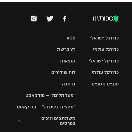
כדורגל ישראלי
VOD
כדורגל עולמי
רץ ברשת
ליגת העל
כדורסל ישראלי
תוצאות
ליגת
ליגה לאומית
האלופות
כדורסל עולמי
לוח שידורים
ליגת ווינר
סל
גביע הטוטו
ענפים נוספים
ברחבה
ליגה
NBA
אירופית
"מעל הליגה" – פודקאסט
ליגה לאומית
ליגיונרים
טניס
יורוליג
ליגה אנגלית
"מחצית בשכונה" – פודקאסט
כדורסל נשים
גביע המדינה
כדוריד
יורוקאפ
ליגה גרמנית
משתתפים וזוכים
בפרסים
מכבי תל
נבחרת
כדורעף
אביב
ישראל
ליגה