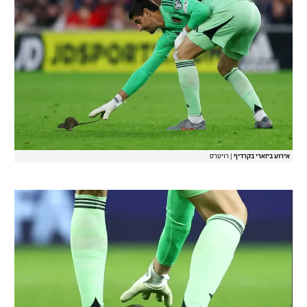
רשיון להקרנה פומבית לבית עסק
הצטרפות לחבילת הערוצים
לוח דרושים – ג'ובנט
תגיות
המגזין
אירוע ביזארי בקרדיף
|
רויטרס