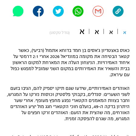
"מחצית בשכונה" – פודקאסט
אופניים
ספורט מוטורי
משתתפים וזוכים בפרסים
א
א
א
א
(גודל טקסט)
כדורמים
תקנון משתתפים וזוכים בפרסים
טניס
כאוס באצטדיון ג'אסים בן חמד בדוחא אתמול (רביעי), כאשר
פוטבול אמריקאי NFL
קטאר הבטיחה את מקומה במונדיאל 2026 אחרי 2:1 דרמטי על
תקנון עבור פעילות אלקטרה
איחוד האמירויות. הניצחון העלה את המארחת למקום הראשון
בבית והשאיר את האמירותים במקום השני שמוביל למפגש כפול
גיימינג E-Sports
בייסבול MLB
עם עיראק.
תקנון עבור פעילות ספורט 1 – "מרלן"
ספורט אתגרי ואקסטרים
האוהדים האמירותיים, שידעו שגם תיקו יספיק להם, הגיבו בזעם
תנאי שימוש
לשני השערים: סנדלים, בקבוקי פלסטיק וכוסות נזרקו על המגרש,
אומנויות לחימה
וחבר בצוות המאמנים הקטארי נפגע מחפץ מעופף. אחרי שער
היתרון בדקה ה-49, בועלם חוכי הקטארי חגג מול יציע האוהדים
מדיניות פרטיות
האורחים, מה שהצית את הזעם: האוהדים זרקו חפצים על
גיימינג E-Sports
המגרש, מה שגרם להפסקה זמנית.
תקנון פעילות ספורט 1