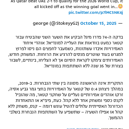
As Qatar beat UAE 2-1 to qualify for the 2026 World Cup, it
all kicked off as the winning goal went in…
רשיון להקרנה פומבית לבית עסק
pic.twitter.com/p7lMC5NK4j
הצטרפות לחבילת הערוצים
October 15, 2025
— george (@StokeyyG2)
לוח דרושים – ג'ובנט
בדקה ה-74 פדרו מיגל הבקיע את השער השני שהבטיח עבור
קטאר כמעט בוודאות את העלייה למונדיאל. אוהדי איחוד
תגיות
האמירויות איבדו עשתונות, כשמעבר לחפצים הם ניסו לפרוץ
למגרש בעוד שוטרים מנסים להרגיע את הרוחות. המשחק חודש,
האמירותים צימקו לקראת הסיום אך לא הצליחו, בינתיים, לשבור
המגזין
בצורת של 35 שנה ללא השתתפות במונדיאל.
התקרית אינה הראשונה מסוגה בין שתי הנבחרות. ב-2019,
במהלך ניצחון 0:4 של קטאר על האמירויות בחצי גמר גביע אסיה,
זרקו אוהדים אמירותיים נעליים על שחקני קטאר, מה שהוביל
לקנס כספי ומשחק אחד ללא קהל. כעת, פיפ"א או התאחדות
הכדורגל האסייתית עלולים להטיל עונש דומה – קנס, משחק ללא
קהל או אפילו השעיה – שתשפיע על השתתפות הנבחרת בשלבי
ההמשך.