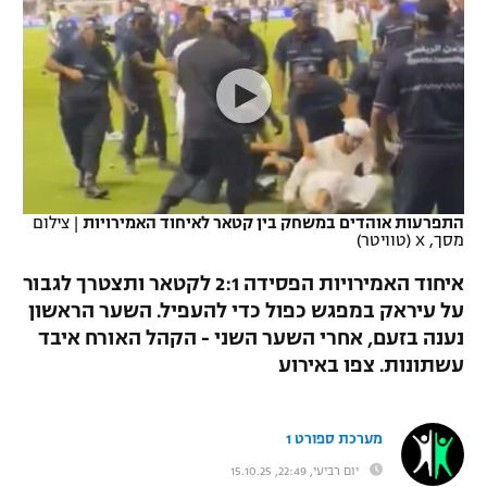
כדורסל נשים
נבחרת ישראל
יורוליג
ליגה ספרדית
טניס
VOD
מכבי תל אביב
מכבי חיפה
יורוקאפ
ליגה איטלקית
כדוריד
הפועל חולון
בית"ר ירושלים
רץ ברשת
ליגה צרפתית
כדורעף
הפועל ירושלים
מכבי תל אביב
ליגה הולנדית
שחייה
תוצאות
התפרעות אוהדים במשחק בין קטאר לאיחוד האמירויות
|
צילום
דני אבדיה
הפועל תל אביב
מסך, X (טוויטר)
ליגה טורקית
ג'ודו
איחוד האמירויות הפסידה 2:1 לקטאר ותצטרך לגבור
הפועל חיפה
לוח שידורים
על עיראק במפגש כפול כדי להעפיל. השער הראשון
ליגה סינית
אגרוף
נענה בזעם, אחרי השער השני - הקהל האורח איבד
הפועל באר שבע
ליגה ברזילאית
עשתונות. צפו באירוע
ברחבה
ספורט אולימפי
מכבי נתניה
ליגות נוספות
UFC
מערכת ספורט 1
"מעל הליגה" – פודקאסט
בני יהודה
יום רביעי, 22:49, 15.10.25
היאבקות WWE