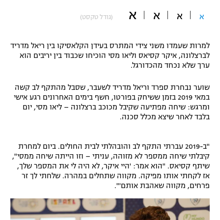
א
"מחצית בשכונה" – פודקאסט
א
א
א
(גודל טקסט)
אופניים
ספורט מוטורי
משתתפים וזוכים בפרסים
למרות שעמדו משני צידי המתרס בעידן הקלאסיקו בין ריאל מדריד
לברצלונה, איקר קסיאס וליאו מסי הוכיחו שכבוד בין יריבים הוא
ערך שלא נכחד מהכדורגל.
כדורמים
תקנון משתתפים וזוכים בפרסים
טניס
שוער נבחרת ספרד וריאל מדריד לשעבר, שסבל מהתקף לב קשה
פוטבול אמריקאי NFL
במאי 2019 בזמן ששיחק בפורטו, חשף בימים האחרונים רגע אישי
תקנון עבור פעילות אלקטרה
ומרגש: שיחה מפתיעה שקיבל מכוכב ברצלונה – ליאו מסי, יום
גיימינג E-Sports
בייסבול MLB
בלבד לאחר שיצא מכלל סכנה.
תקנון עבור פעילות ספורט 1 – "מרלן"
ספורט אתגרי ואקסטרים
תנאי שימוש
"ב-2019 עברתי התקף לב והובהלתי לבית החולים. ביום למחרת
קיבלתי שיחה ממספר לא מזוהה, עניתי – וזו הייתה שיחה ממסי",
אומנויות לחימה
שיתף קסיאס. "הוא אמר: 'היי איקר, לא היה לי את המספר שלך,
אז לקחתי אותו מפיקה. מקווה שתחלים במהרה. שלחתי לך זר
מדיניות פרטיות
גיימינג E-Sports
פרחים, מקווה שאהבת אותם'".
תקנון פעילות ספורט 1