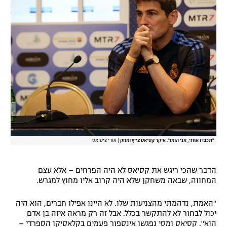
רשיון להקרנה פומבית לבית עסק
הצטרפות לחבילת הערוצים
לוח דרושים – ג'ובנט
תגיות
המגזין
"תכבדו אותי, אני הומו". איקר קסיאס צייץ ומחק
|
אודי ציטיאט
הדבר שהכי ריגש את קסיאס לא היה הפרחים – אלא עצם
המחווה, שבאה משחקן שלא היה קרוב אליו מחוץ למגרש.
"האמת, נדהמתי מהצניעות שלו. לא היינו אפילו חברים, הוא היה
יכול לבחור לא להתקשר בכלל. אבל זה רק מראה איזה בן אדם
הוא". קסיאס ומסי נפגשו אינספור פעמים בקלאסיקו הספרדי –