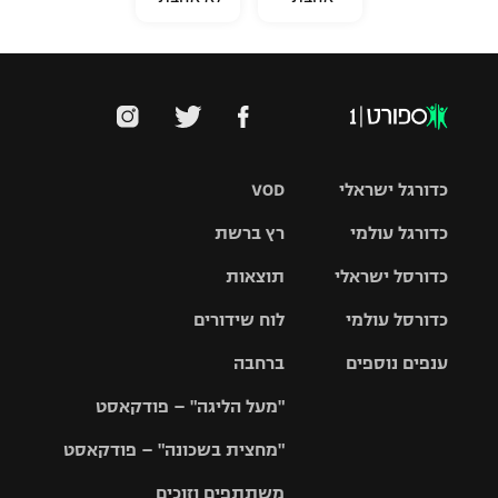
כדורגל ישראלי
VOD
כדורגל עולמי
רץ ברשת
ליגת העל
כדורסל ישראלי
תוצאות
ליגת
ליגה לאומית
האלופות
כדורסל עולמי
לוח שידורים
ליגת ווינר
סל
גביע הטוטו
ענפים נוספים
ברחבה
ליגה
NBA
אירופית
"מעל הליגה" – פודקאסט
ליגה לאומית
ליגיונרים
טניס
יורוליג
ליגה אנגלית
"מחצית בשכונה" – פודקאסט
כדורסל נשים
גביע המדינה
כדוריד
יורוקאפ
ליגה גרמנית
משתתפים וזוכים