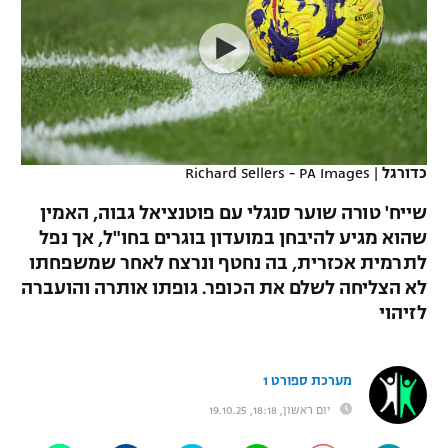
כדורסל נשים
נבחרת ישראל
יורוליג
ליגה ספרדית
טניס
VOD
מכבי תל אביב
מכבי חיפה
יורוקאפ
ליגה איטלקית
כדוריד
הפועל חולון
בית"ר ירושלים
רץ ברשת
ליגה צרפתית
כדורעף
הפועל ירושלים
מכבי תל אביב
כדורגל
|
Richard Sellers - PA Images
ליגה הולנדית
שחייה
תוצאות
דני אבדיה
שייח' טורה שוער סנגלי עם פוטנציאל גבוה, האמין
הפועל תל אביב
שהוא מגיע להיבחן במועדון בוגרים בחו"ל, אך נפל
ליגה טורקית
ג'ודו
לתרמית אכזרית, בה נחטף ונרצח לאחר שמשפחתו
הפועל חיפה
לוח שידורים
ליגה סינית
לא הצליחה לשלם את הכופר. גופתו אותרה והועברה
אגרוף
לזיהוי
הפועל באר שבע
ליגה ברזילאית
ברחבה
ספורט אולימפי
מכבי נתניה
ליגות נוספות
מערכת ספורט 1
UFC
"מעל הליגה" – פודקאסט
בני יהודה
יום ראשון, 18:18, 19.10.25
היאבקות WWE