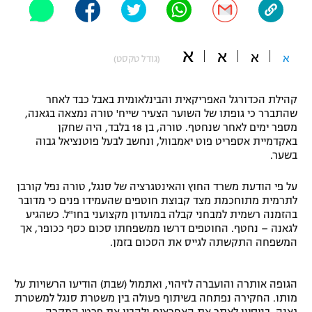
"מחצית בשכונה" – פודקאסט
אופניים
א
א
א
א
(גודל טקסט)
ספורט מוטורי
משתתפים וזוכים בפרסים
כדורמים
קהילת הכדורגל האפריקאית והבינלאומית באבל כבד לאחר
תקנון משתתפים וזוכים בפרסים
טניס
שהתברר כי גופתו של השוער הצעיר שייח' טורה נמצאה בגאנה,
מספר ימים לאחר שנחטף. טורה, בן 18 בלבד, היה שחקן
פוטבול אמריקאי NFL
תקנון עבור פעילות אלקטרה
באקדמיית אספריט פוט יאמבוול, ונחשב לבעל פוטנציאל גבוה
בשער.
גיימינג E-Sports
בייסבול MLB
תקנון עבור פעילות ספורט 1 – "מרלן"
על פי הודעת משרד החוץ והאינטגרציה של סנגל, טורה נפל קורבן
ספורט אתגרי ואקסטרים
לתרמית מתוחכמת מצד קבוצת חוטפים שהעמידו פנים כי מדובר
תנאי שימוש
בהזמנה רשמית למבחני קבלה במועדון מקצועני בחו"ל. כשהגיע
לגאנה – נחטף. החוטפים דרשו ממשפחתו סכום כסף ככופר, אך
אומנויות לחימה
המשפחה התקשתה לגייס את הסכום בזמן.
מדיניות פרטיות
גיימינג E-Sports
הגופה אותרה והועברה לזיהוי, ואתמול (שבת) הודיעו הרשויות על
תקנון פעילות ספורט 1
מותו. החקירה נפתחה בשיתוף פעולה בין משטרת סנגל למשטרת