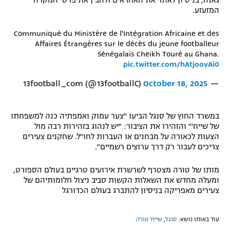
גאנה, בניסיון לאתר את האחראים ולהבין את פרטי המקרה
המזעזע.
רשיון להקרנה פומבית לבית עסק
Communiqué du Ministère de l'Intégration Africaine et des
הצטרפות לחבילת הערוצים
Affaires Étrangères sur le décès du jeune footballeur
Sénégalais Cheikh Touré au Ghana.
לוח דרושים – ג'ובנט
pic.twitter.com/hAtjoovAi0
October 18, 2025
— 13football_com (@13footballC)
תגיות
המגזין
במשרד החוץ של סנגל הביעו "צער עמוק ואמפתיה כנה למשפחתו
של שייח'" והזהירו את הציבור: "יש לנהוג בזהירות רבה מול
הצעות לכאורה על מבחנים או העברות לחו"ל. שחקנים צעירים
צריכים לעבור רק דרך ערוצים רשמיים".
מותו של טורה מצטרף לשרשרת אירועים טרגיים בעולם הספורט,
ומעלה מחדש את השאלות הקשות סביב ניצול חלומותיהם של
צעירים מאפריקה בניסיון להתברג בעולם הכדורגל
עוד באותו נושא:
סנגל
,
שייח' טורה