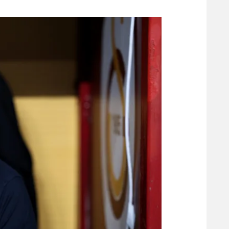
משתתפים וזוכים בפרסים
מכבי ת
הפועל 
תקנון משתתפים וזוכים בפרסים
הפועל 
תקנון עבור פעילות אלקטרה
הפועל 
תקנון עבור פעילות ספורט 1 – "מרלן"
מכבי נ
טניס
בני יהו
גיימינג E-Sports
תנאי שימוש
מדיניות פרטיות
תקנון פעילות ספורט 1
רשיון להקרנה פומבית לבית עסק
הצטרפות לחבילת הערוצים
לוח דרושים – ג'ובנט
תגיות