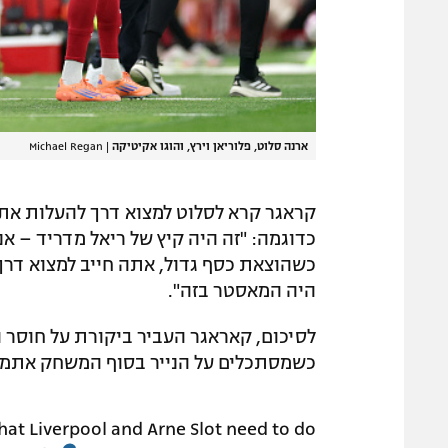
ארנה סלוט, פלוריאן וירץ, והוגו אקיטיקה
|
Michael Regan
קראגר קרא לסלוט למצוא דרך להעלות את כ
כדוגמה: "זה היה קיץ של ריאל מדריד – אנ
כשהוצאת כסף גדול, אתה חייב למצוא דרך
היה המאסטר בזה".
לסיכום, קאראגר העביר ביקורת על חוסר הת
כשמסתכלים על הנייר בסוף המשחק אתמול,
at Liverpool and Arne Slot need to do