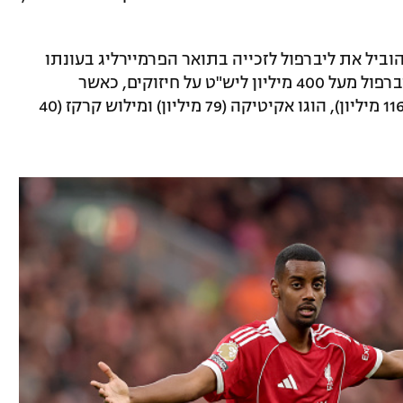
ביל את ליברפול לזכייה בתואר הפרמיירליג בעונתו
הראשונה בתפקיד. בקיץ שעבר הוציאה ליברפול מעל 400 מיליון ליש"ט על חיזוקים, כאשר
אלכסנדר איסק (125 מיליון), פלוריאן וירץ (116 מיליון), הוגו אקיטיקה (79 מיליון) ומילוש קרקז (40