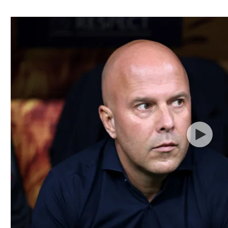
ל אביב
ליגה טורקית
תל אביב
ליגה סינית
חיפה
ליגה ברזילאית
באר שבע
ליגות נוספות
תניה
דה