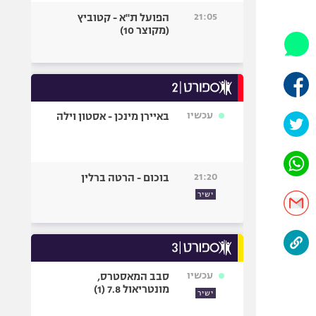
היאבקות WWE
21:05
הפועל ת"א - קטוביץ
אופניים
(מקוצר 10)
ספורט מוטורי
כדורמים
פוטבול אמריקאי NFL
בייסבול MLB
עכשיו
באיירן מינכן - אסטון וילה
ספורט אתגרי
ואקסטרים
אומנויות לחימה
21:20
בוכום - הרטה ברלין
גיימינג E-Sports
ישיר
עכשיו
סבב המאסטרס,
מונטריאול 7.8 (1)
ישיר