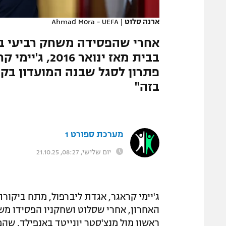
המגזין
ארנה סלוט
|
Ahmad Mora - UEFA
אחרי שהפסידה משחק רביעי ברצ
בבית מאז ינוא
פתרון לסגל שבנה המועדון בקי
בזה"
מערכת ספורט 1
יום שלישי, 08:27, 21.10.25
ג'יימי קראגר, אגדת ליברפול, מתח ביקור
האחרון, אחרי שסלוט ושחקניו הפסידו מש
ראשון מול מנצ'סטר יונייטד באנפילד, 