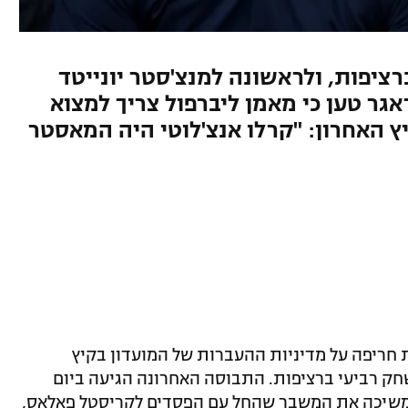
יפות, ולראשונה למנצ'סטר יונייטד
ר 2016, ג'יימי קראגר טען כי מאמן ליברפול צריך למצוא
ץ האחרון: "קרלו אנצ'לוטי היה המאסטר
ת חריפה על מדיניות ההעברות של המועדון בקיץ
חק רביעי ברציפות. התבוסה האחרונה הגיעה ביום
שהמשיכה את המשבר שהחל עם הפסדים לקריסטל פאלאס,