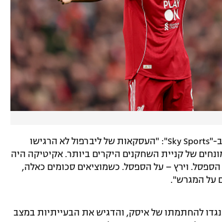
קאראגר תקף את אופי העסקאות בדבריו ב-"Sky Sports": "העסקאות של ליברפול לא הרגישו
מונחים של קניית השחקנים היקרים ביותר. אקיטיקה היה
ספסל. וירץ – על הספסל. כשמוציאים סכומים כאלה,
 על המגרש".
נגדו להחתמתו של איסק, והדגיש את הבעייתיות במצב