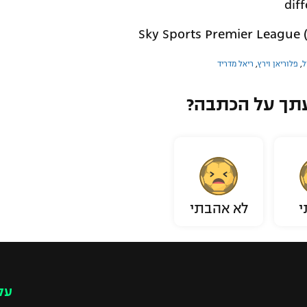
dif
ל
,
פלוריאן וירץ
,
ריאל מדריד
תך על הכתבה?
י
לא אהבתי
עק