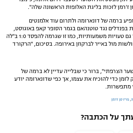
סן ז'רמן לזכות בליגת האלופות הראשונה שלה".
פיע ברמה של דונארומה ולתרום עוד אלמנטים
ת בפנדלים נגד טוטנהאם בגמר הסופר קאפ באוגוסט,
וכמה הצלות בליגה ובליגת האלופות – אך גם טעויות משמעותיות, כמו זו שגרמה להפסד 1:0 ב"לה
לשות מול באייר לברקוזן באירופה. בסיכום, "הרקורד
ר הצרפתי", ברור כי שבלייה עדיין לא ברמה של
ק לזמן כדי להוכיח את עצמו, אך כפי שדונארומה יודע
י מתפשרות.
ה
,
פריז סן ז'רמן
תך על הכתבה?