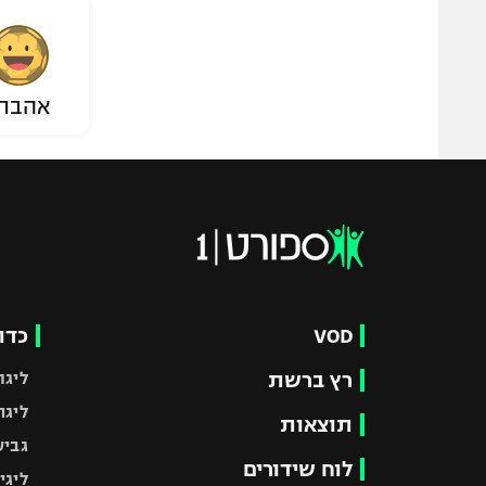
אהבת
VOD
כדו
רץ ברשת
ליגת
ליגה
תוצאות
גביע
לוח שידורים
ליגי