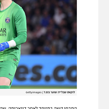
לוקאס שבלייה שוער פ.ס.ז'
|
Gettyimages
המבחן קשה במיוחד לאחר דונארומה, שהעי