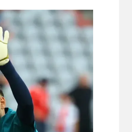
משתתפים וזוכים בפרסים
מכבי ת
הפועל 
תקנון משתתפים וזוכים בפרסים
הפועל 
תקנון עבור פעילות אלקטרה
הפועל 
תקנון עבור פעילות ספורט 1 – "מרלן"
מכבי נ
טניס
בני יהו
גיימינג E-Sports
תנאי שימוש
מדיניות פרטיות
תקנון פעילות ספורט 1
רשיון להקרנה פומבית לבית עסק
הצטרפות לחבילת הערוצים
לוח דרושים – ג'ובנט
תגיות