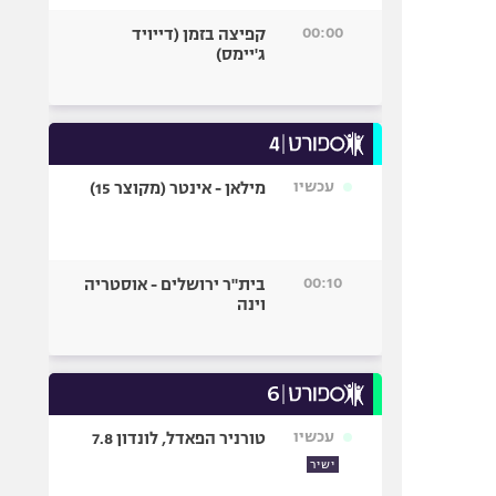
00:00
קפיצה בזמן (דייויד
ג'יימס)
עכשיו
מילאן - אינטר (מקוצר 15)
00:10
בית"ר ירושלים - אוסטריה
וינה
עכשיו
טורניר הפאדל, לונדון 7.8
ישיר