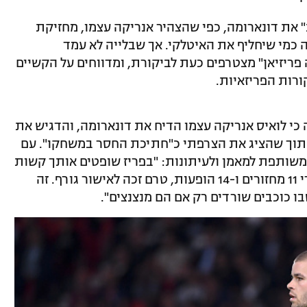
" את דונארומה, כפי שהצהיר אנריקה עצמו, מחזיקת
כמי שיחליף את האיטלקי. אך שבלייה לא עמד
ה פריזיאן" מצטרפים כעת לביקורת, ומדווחים על הקשיים
רות הפריזאיות.
כי לואיס אנריקה עצמו הדיח את דונארומה, והדגיש את
תוך שהציג את הצרפתי כ"חתיכת החסר במשחקו". עם
משותפת למאמן ולעיתונות: "בפריז שופטים אותך קשות
יותר מאשר בכל מקום אחר". שבלייה, אחרי 11 מחזורים ו-14 הופעות, טרם זכה לאישור גורף. זה
בו כוכבים שורדים רק אם הם מנצנצים".