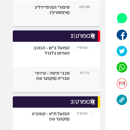
היאבקות WWE
00:00
סיפורי הפרמיירליג
אופניים
(איפסוויץ')
ספורט מוטורי
כדורמים
פוטבול אמריקאי NFL
בייסבול MLB
עכשיו
הפועל ב"ש - הכוכב
האדום בלגרד
ספורט אתגרי
ואקסטרים
אומנויות לחימה
01:35
מכבי חיפה - עירוני
גיימינג E-Sports
טבריה (מקוצר 10)
עכשיו
הפועל ת"א - קטוביץ
(מקוצר 10)