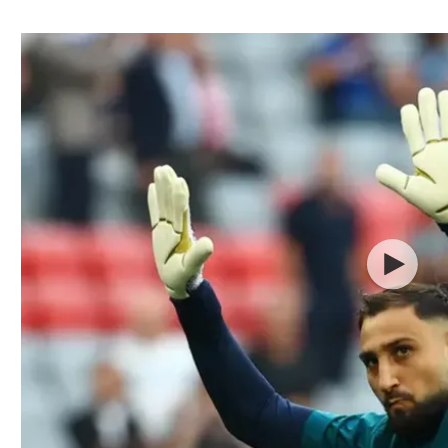
ל אביב
ליגה טורקית
תל אביב
ליגה סינית
חיפה
ליגה ברזילאית
באר שבע
ליגות נוספות
תניה
דה