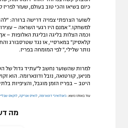
כיום בשיאו והכי טוב בעולם, שעזר לפריז 
לשוער הצרפתי צפויה דרישה ברורה: "להו
למשחקו." אמנם היו רגעי השראה – עצירו
קלאסיק" במארסיי, או נגד שטרסבורג והחו
נותר שלילי," לפי המומחה בפריז.
למרות שהשוער נחשב ל"עתיד גדול של השע
מניאן, קורטואה, נובל ודונארומה. הוא זקו
היטב – בפריז הזמן מוגבל, והציפיות בלת
עוד באותו נושא:
ג'אנלואיג'י דונארומה
,
לואיס אנריקה
,
לוקאס שבליי
מה דע