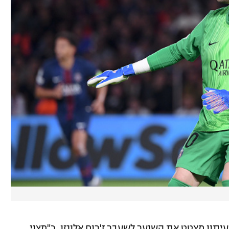
תון מצטט את השוער לשעבר ז'רום אלונזו, כ"מצוי