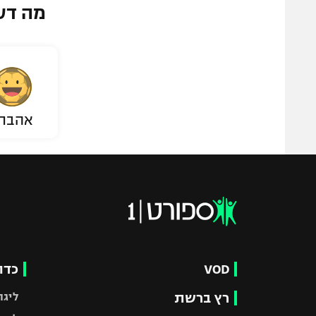
מה דע
אהבת
VOD
כדו
רץ ברשת
ליגת