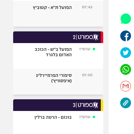
היאבקות WWE
07:45
הפועל ת"א - קטוביץ
אופניים
ספורט מוטורי
כדורמים
פוטבול אמריקאי NFL
בייסבול MLB
עכשיו
הפועל ב"ש - הכוכב
האדום בלגרד
ספורט אתגרי
ואקסטרים
אומנויות לחימה
07:50
סיפורי הפרמיירליג
גיימינג E-Sports
(איפסוויץ')
עכשיו
בוכום - הרטה ברלין