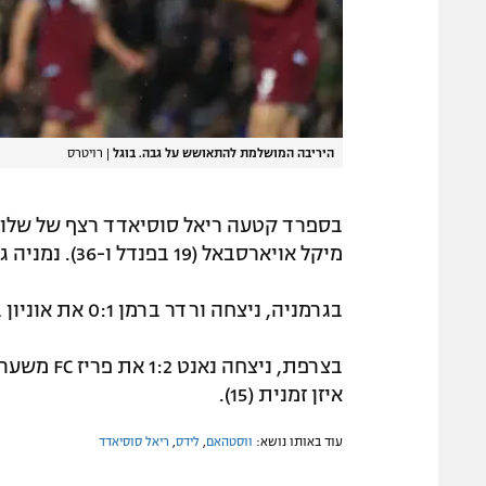
היריבה המושלמת להתאושש על גבה. בוגל
|
רויטרס
מיקל אויארסבאל (19 בפנדל ו-36). נמניה גודל השווה זמנית (30).
בגרמניה, ניצחה ורדר ברמן 0:1 את אוניון ברלין משער של מרקו גרול (72).
איזן זמנית (15).
עוד באותו נושא:
ווסטהאם
,
לידס
,
ריאל סוסיאדד