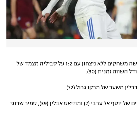
בספרד קטעה ריאל סוסיאדד רצף של שלושה משחקים ללא ניצחון עם 1:2 על סביליה מצמד של
בצרפת, ניצחה נאנט 1:2 את פריז FC משערים של יוסף אל ערבי (2) ומתיאס אבלין (39), סמיר שרוגי