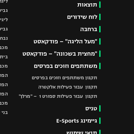
ליגה
תוצאות
גביע
לוח שידורים
ליגי
ברחבה
גביע
נבחר
"מעל הליגה" – פודקאסט
מכבי
"מחצית בשכונה" – פודקאסט
בית"
משתתפים וזוכים בפרסים
מכבי
הפוע
תקנון משתתפים וזוכים בפרסים
הפוע
תקנון עבור פעילות אלקטרה
הפוע
תקנון עבור פעילות ספורט 1 – "מרלן"
מכבי
טניס
בני 
גיימינג E-Sports
תנאי שימוש