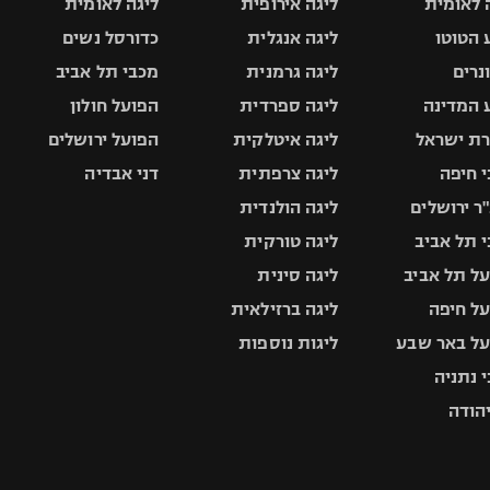
 לאומית
ליגה אירופית
ליגה לאומית
 הטוטו
ליגה אנגלית
כדורסל נשים
ונרים
ליגה גרמנית
מכבי תל אביב
 המדינה
ליגה ספרדית
הפועל חולון
ת ישראל
ליגה איטלקית
הפועל ירושלים
 חיפה
ליגה צרפתית
דני אבדיה
ר ירושלים
ליגה הולנדית
 תל אביב
ליגה טורקית
ל תל אביב
ליגה סינית
ל חיפה
ליגה ברזילאית
ל באר שבע
ליגות נוספות
 נתניה
יהודה