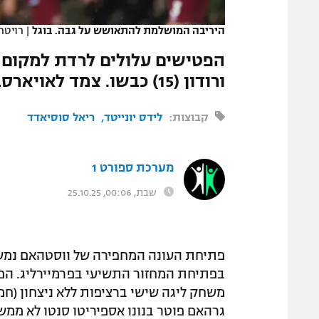
המגזין
היריבה המושלמת להתאושש על גבה. בוגל
|
רויטר
ורודון (15) כבשו. צמד לאויארסבאל ב-1:2 על סביליה
קבוצות:
לידס יונייטד
ריאל סוסיאדד
מערכת ספורט 1
שבת, 00:06, 25.10.25
בפתיחת המחזור התשיעי בפרמיירליג. הפ
משחק ליגה שישי ברציפות ללא ניצחון (ח
גרהאם פוטר בנונו אספיריטו סנטו לא ממש