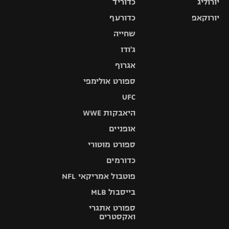
יורוליג
כדוריד
יורוקאפ
כדורעף
שחייה
ג'ודו
אגרוף
ספורט אולימפי
UFC
היאבקות WWE
אופניים
ספורט מוטורי
כדורמים
פוטבול אמריקאי NFL
בייסבול MLB
ספורט אתגרי
ואקסטרים