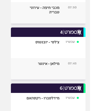
07:50
מכבי חיפה - עירוני
טבריה
עכשיו
צ'לסי - יובנטוס
07:45
מילאן - אינטר
עכשיו
מידלסברו - רקסהאם