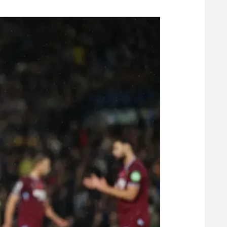
משתתפים וזוכים בפרסים
מכבי ת
הפועל 
תקנון משתתפים וזוכים בפרסים
הפועל 
תקנון עבור פעילות אלקטרה
הפועל 
תקנון עבור פעילות ספורט 1 – "מרלן"
מכבי נ
טניס
בני יהו
גיימינג E-Sports
תנאי שימוש
מדיניות פרטיות
תקנון פעילות ספורט 1
רשיון להקרנה פומבית לבית עסק
הצטרפות לחבילת הערוצים
לוח דרושים – ג'ובנט
תגיות