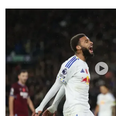
ל אביב
ליגה טורקית
תל אביב
ליגה סינית
חיפה
ליגה ברזילאית
באר שבע
ליגות נוספות
תניה
דה