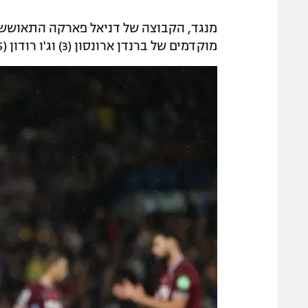
מנגד, הקבוצה של דניאל פארקה התאוששה 
מוקדמים של ברנדן ארונסון (3) וג'ו רודון (15). מתאוש פרננדש רק צימק (90).