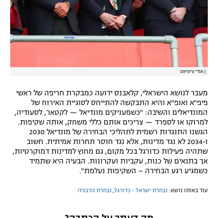
|
אודי ציטיאט
מעבר לנושא הישראלי, קלאבנס ידועה כמבקרת חריפה של ראשי
פיפ"א ואופ"א והיא התבקשה להתייחס לסוגיית האירוח של
המונדיאלים והשיבה: "כשמעניקים מונדיאל — לקטאר, לסעודיה,
למרוקו או לספרד — צריכים אותם כללי משחק, אותה שקיפות.
הגשנו התנגדות רשמית לתהליכי הבחירה של מונדיאל 2030
ו-2034 לא נגד מדינות, אלא נגד חוסר תחרות אמיתית. חשוב
שתהיה פעילות כדורגל בכל מקום, גם מחוץ למדינות דמוקרטיות,
אך בתנאים של כנות, עקביות ועקרונות. הבעיה היא שתמיד
כשמגיע רגע הבחירה – השקיפות נעלמת".
עוד באותו נושא:
נבחרת ישראל - כדורגל
,
נבחרת נורבגיה
מה דעתך על הכתבה?