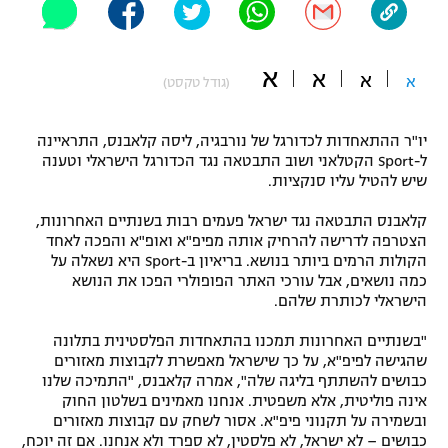
"מחצית בשכונה" – פודקאסט
אופניים
א
א
א
א
(גודל טקסט)
ספורט מוטורי
משתתפים וזוכים בפרסים
כדורמים
יו"ר ההתאחדות לכדורגל של נורבגיה, ליסה קלאבנס, התראיינה
תקנון משתתפים וזוכים בפרסים
טניס
ל-Sport הקטלאני ושוב התבטאה נגד הכדורגל הישראלי וטענה
שיש להטיל עליו סנקציות.
פוטבול אמריקאי NFL
תקנון עבור פעילות אלקטרה
קלאבנס התבטאה נגד ישראל פעמים רבות בשנתיים האחרונות,
גיימינג E-Sports
בייסבול MLB
הצטרפה לדרישה להרחיק אותה מפיפ"א ואופ"א והפכה לאחד
תקנון עבור פעילות ספורט 1 – "מרלן"
הקולות הרמים ביותר בנושא. בריאיון ב-Sport היא נשאלה על
ספורט אתגרי ואקסטרים
כמה נושאים, אבל עורכי האתר הפופולרי הפכו את הנושא
תנאי שימוש
הישראלי לכותרת שלהם.
אומנויות לחימה
"בשנתיים האחרונות תמכנו בהתאחדות הפלסטינית בתלונה
שהגישה לפיפ"א, על כך שישראל מאפשרת לקבוצות מאזורים
מדיניות פרטיות
גיימינג E-Sports
כבושים להשתתף בליגה שלה", אמרה קלאבנס, "התמיכה שלנו
אינה פוליטית, אלא משפטית. אנחנו מאמינים בשלטון החוק
ובשמירה על תקנוני פיפ"א. אסור לשחק עם קבוצות מאזורים
תקנון פעילות ספורט 1
כבושים – לא ישראל, לא פלסטין, לא ספרד ולא אנחנו. אם זה יוכח,