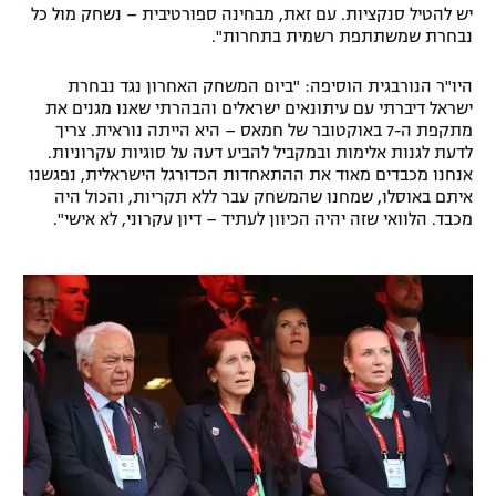
יש להטיל סנקציות. עם זאת, מבחינה ספורטיבית – נשחק מול כל
רשיון להקרנה פומבית לבית עסק
נבחרת שמשתתפת רשמית בתחרות".
הצטרפות לחבילת הערוצים
היו"ר הנורבגית הוסיפה: "ביום המשחק האחרון נגד נבחרת
ישראל דיברתי עם עיתונאים ישראלים והבהרתי שאנו מגנים את
מתקפת ה-7 באוקטובר של חמאס – היא הייתה נוראית. צריך
לוח דרושים – ג'ובנט
לדעת לגנות אלימות ובמקביל להביע דעה על סוגיות עקרוניות.
אנחנו מכבדים מאוד את ההתאחדות הכדורגל הישראלית, נפגשנו
תגיות
איתם באוסלו, שמחנו שהמשחק עבר ללא תקריות, והכול היה
מכבד. הלוואי שזה יהיה הכיוון לעתיד – דיון עקרוני, לא אישי".
המגזין