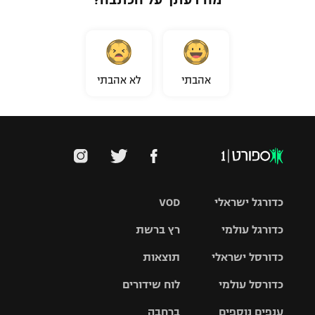
אהבתי
לא אהבתי
כדורגל ישראלי
VOD
כדורגל עולמי
רץ ברשת
ליגת העל
כדורסל ישראלי
תוצאות
ליגת
ליגה לאומית
האלופות
כדורסל עולמי
לוח שידורים
ליגת ווינר
סל
גביע הטוטו
ענפים נוספים
ברחבה
ליגה