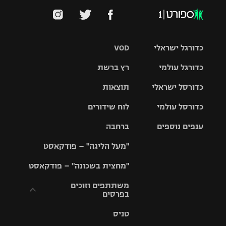
כדורגל ישראלי
VOD
כדורגל עולמי
רץ ברשת
ליגת העל
כדורסל ישראלי
תוצאות
ליגת
ליגה לאומית
האלופות
כדורסל עולמי
לוח שידורים
ליגת ווינר
סל
גביע הטוטו
ענפים נוספים
ברחבה
ליגה
NBA
אירופית
"מעל הליגה" – פודקאסט
ליגה לאומית
ליגיונרים
טניס
יורוליג
ליגה אנגלית
"מחצית בשכונה" – פודקאסט
כדורסל נשים
גביע המדינה
כדוריד
יורוקאפ
ליגה גרמנית
משתתפים וזוכים
בפרסים
מכבי תל
נבחרת
כדורעף
אביב
ישראל
ליגה
טניס
ספרדית
תקנון משתתפים