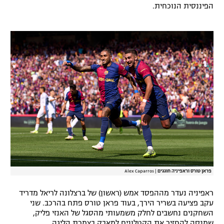
הפיננסית הנוכחית.
רשיון להקרנה פומבית לבית עסק
הצטרפות לחבילת הערוצים
לוח דרושים – ג'ובנט
תגיות
המגזין
פראן טורס וראפיניה חוגגים
|
Alex Caparros
ראפיניה נעדר מההפסד אמש (ראשון) של ברצלונה לריאל מדריד
עקב פציעה בשריר הירך, בעוד פראן טורס פתח בהרכב. שני
השחקנים נחשבים לחלק משמעותי מהסגל של האנזי פליק,
שמנסה להחזיר את הקטלונים למאבק בצמרת הליגה.