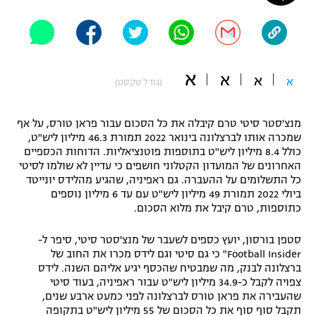
"מחצית בשכונה" – פודקאסט
אופניים
ספורט מוטורי
משתתפים וזוכים בפרסים
א
א
א
א
(גודל טקסט)
כדורמים
תקנון משתתפים וזוכים בפרסים
טניס
מנצ'סטר סיטי טרם קיבלה את כל הסכום עבור פראן טורס, על אף
פוטבול אמריקאי NFL
שמכרה אותו לברצלונה בינואר 2022 תמורת 46.3 מיליון ליש"ט,
תקנון עבור פעילות אלקטרה
כולל 8.4 מיליון ליש"ט בתוספות פוטנציאליות. הדוחות הכספיים
גיימינג E-Sports
בייסבול MLB
האחרונים של המועדון הקטלוני חושפים כי עדיין לא שולמו לסיטי
תקנון עבור פעילות ספורט 1 – "מרלן"
כל התשלומים על ההעברה. גם ראפיניה, שהגיע מהלידס יונייטד
ביולי 2022 תמורת 49 מיליון ליש"ט עם עד 6 מיליון נוספים
ספורט אתגרי ואקסטרים
כתוספות, טרם קיבל את מלוא הסכום.
תנאי שימוש
אומנויות לחימה
סטפן בורסון, יועץ כספים לשעבר של מנצ'סטר סיטי, סיפר ל-
Football Insider" כי גם סיטי וגם לידס מכרו את החוב של
מדיניות פרטיות
גיימינג E-Sports
ברצלונה לבנק, מה שמבטיח שהכסף יגיע אליהם השנה. לידס
צפויה לקבל כ-34.9 מיליון ליש"ט עבור ראפיניה, בעוד סיטי
שהעבירה את פראן טורס לברצלונה לפני כמעט ארבע שנים,
תקנון פעילות ספורט 1
תקבל סוף סוף את כל הסכום של 55 מיליון ליש"ט בתקופה