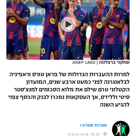
כדורסל נשים
נבחרת ישראל
יורוליג
ליגה ספרדית
טניס
VOD
מכבי תל אביב
מכבי חיפה
יורוקאפ
ליגה איטלקית
כדוריד
הפועל חולון
בית"ר ירושלים
רץ ברשת
ליגה צרפתית
כדורעף
הפועל ירושלים
מכבי תל אביב
ליגה הולנדית
שחייה
תוצאות
שחקני ברצלונה
|
JOSEP LAGO
דני אבדיה
הפועל תל אביב
ליגה טורקית
למרות ההעברות הגדולות של פראן טורס וראפיניה
ג'ודו
הפועל חיפה
לבלאוגרנה לפני כמעט ארבע שנים, המועדון
לוח שידורים
ליגה סינית
הקטלוני טרם שילם את מלוא הסכומים למנצ'סטר
אגרוף
הפועל באר שבע
סיטי וללידס, אך העסקאות נמכרו לבנק והכסף צפוי
ליגה ברזילאית
ברחבה
להגיע השנה
ספורט אולימפי
מכבי נתניה
ליגות נוספות
UFC
"מעל הליגה" – פודקאסט
בני יהודה
מערכת ספורט 1
היאבקות WWE
יום שני, 14:28, 27.10.25