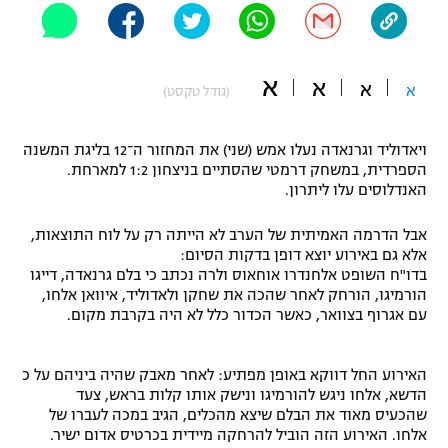
"מחצית בשכונה" – פודקאסט
אופניים
א
א
א
ספורט מוטורי
א
משתתפים וזוכים בפרסים
(גודל טקסט)
כדורמים
ויאדוליד וגרנאדה נעלו אמש (שני) את המחזור ה־12 בליגת המשנה
תקנון משתתפים וזוכים בפרסים
טניס
הספרדית, במשחק דרמטי שהסתיים בניצחון 1:2 למארחת.
פוטבול אמריקאי NFL
האנדלוסים עלו ליתרון.
תקנון עבור פעילות אלקטרה
גיימינג E-Sports
בייסבול MLB
אבל הדרמה האמיתית של הערב לא הייתה רק על לוח התוצאות,
תקנון עבור פעילות ספורט 1 – "מרלן"
אלא גם באירוע יוצא דופן בדקות הסיום:
בדו"ח השופט אלחנדרו אוחאוס ולרה נכתב כי בלם גרנאדה, דייגו
ספורט אתגרי ואקסטרים
הורמיגו, הורחק לאחר שהכה את שחקן ולאדוליד, איוואן אלחו,
תנאי שימוש
עם אגרוף בצוואר, כאשר הכדור כלל לא היה בקרבת מקום.
אומנויות לחימה
מדיניות פרטיות
האירוע החל דווקא באופן מפתיע: לאחר מאבק שהיה ביניהם על כ
גיימינג E-Sports
הדשא, אלחו ניגש להורמיגו ונישק אותו קלות בראש, צעד
שהכעיס מאוד את הבלם שיצא מהכלים, הגיב במכה לעברו של
תקנון פעילות ספורט 1
אלחו. האירוע הזה הוביל להרחקה מיידית בכרטיס אדום ישיר.