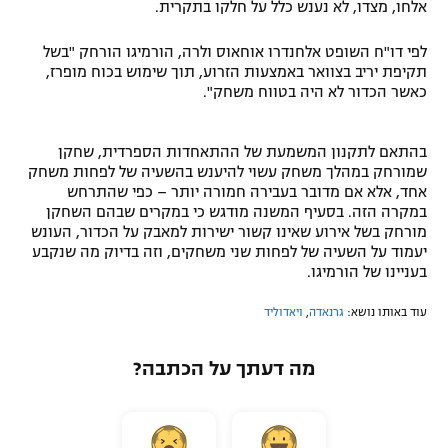
אלחו, מצדו, לא נענש כלל על חלקו בתקרית.
רשיון להקרנה פומבית לבית עסק
לפי דו"ח השופט אלחנדרו אוחאוס ולרה, הורמיגו הורחק "בשל
תקיפת יריב בצוואר באמצעות הזרוע, תוך שימוש בכוח מופרז,
הצטרפות לחבילת הערוצים
כאשר הכדור לא היה בטווח משחק".
לוח דרושים – ג'ובנט
בהתאם לתקנון המשמעת של ההתאחדות הספרדית, שחקן
תגיות
שמורחק במהלך משחק עשוי להיענש בהשעיה של לפחות משחק
אחד, אלא אם מדובר בעבירה חמורה יותר – כפי שהתרחש
במקרה הזה. בסעיף המשנה מודגש כי במקרים שבהם השחקן
המגזין
מורחק בשל אירוע שאינו קשור ישירות למאבק על הכדור, העונש
יעמוד על השעיה של לפחות שני משחקים, וזה בדיוק מה שנקבע
בעניינו של הורמיגו.
עוד באותו נושא:
גרנאדה
,
ויאדוליד
מה דעתך על הכתבה?