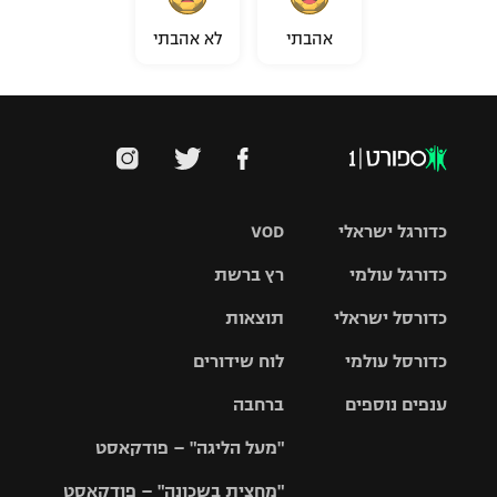
אהבתי
לא אהבתי
כדורגל ישראלי
VOD
כדורגל עולמי
רץ ברשת
ליגת העל
כדורסל ישראלי
תוצאות
ליגת
ליגה לאומית
האלופות
כדורסל עולמי
לוח שידורים
ליגת ווינר
סל
גביע הטוטו
ענפים נוספים
ברחבה
ליגה
NBA
אירופית
"מעל הליגה" – פודקאסט
ליגה לאומית
ליגיונרים
טניס
יורוליג
ליגה אנגלית
"מחצית בשכונה" – פודקאסט