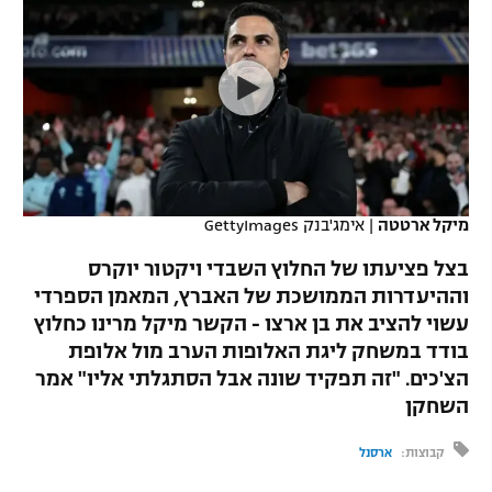
כדורסל נשים
נבחרת ישראל
יורוליג
ליגה ספרדית
טניס
VOD
מכבי תל אביב
מכבי חיפה
יורוקאפ
ליגה איטלקית
כדוריד
הפועל חולון
בית"ר ירושלים
רץ ברשת
ליגה צרפתית
כדורעף
הפועל ירושלים
מכבי תל אביב
ליגה הולנדית
שחייה
תוצאות
מיקל ארטטה
|
אימג'בנק GettyImages
דני אבדיה
הפועל תל אביב
ליגה טורקית
בצל פציעתו של החלוץ השבדי ויקטור יוקרס
ג'ודו
הפועל חיפה
וההיעדרות הממושכת של האברץ, המאמן הספרדי
לוח שידורים
ליגה סינית
עשוי להציב את בן ארצו - הקשר מיקל מרינו כחלוץ
אגרוף
הפועל באר שבע
בודד במשחק ליגת האלופות הערב מול אלופת
ליגה ברזילאית
ברחבה
הצ'כים. "זה תפקיד שונה אבל הסתגלתי אליו" אמר
ספורט אולימפי
מכבי נתניה
השחקן
ליגות נוספות
UFC
"מעל הליגה" – פודקאסט
בני יהודה
קבוצות:
ארסנל
היאבקות WWE