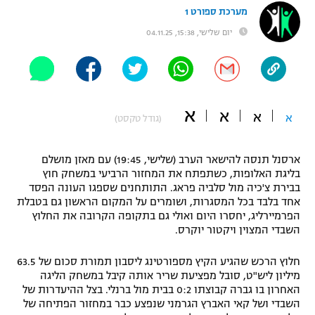
מערכת ספורט 1
"מחצית בשכונה" – פודקאסט
אופניים
יום שלישי, 15:38, 04.11.25
ספורט מוטורי
משתתפים וזוכים בפרסים
כדורמים
תקנון משתתפים וזוכים בפרסים
א
טניס
א
א
א
(גודל טקסט)
פוטבול אמריקאי NFL
תקנון עבור פעילות אלקטרה
ארסנל תנסה להישאר הערב (שלישי, 19:45) עם מאזן מושלם
גיימינג E-Sports
בייסבול MLB
בליגת האלופות, כשתפתח את המחזור הרביעי במשחק חוץ
תקנון עבור פעילות ספורט 1 – "מרלן"
בבירת צ'כיה מול סלביה פראג. התותחנים שספגו העונה הפסד
ספורט אתגרי ואקסטרים
אחד בלבד בכל המסגרות, ושומרים על המקום הראשון גם בטבלת
תנאי שימוש
הפרמיירליג, יחסרו היום ואולי גם בתקופה הקרובה את החלוץ
השבדי המצוין ויקטור יוקרס.
אומנויות לחימה
מדיניות פרטיות
חלוץ הרכש שהגיע הקיץ מספורטינג ליסבון תמורת סכום של 63.5
גיימינג E-Sports
מיליון ליש"ט, סובל מפציעת שריר אותה קיבל במשחק הליגה
האחרון בו גברה קבוצתו 0:2 בבית מול ברנלי. בצל ההיעדרות של
תקנון פעילות ספורט 1
השבדי ושל קאי האברץ הגרמני שנפצע כבר במחזור הפתיחה של