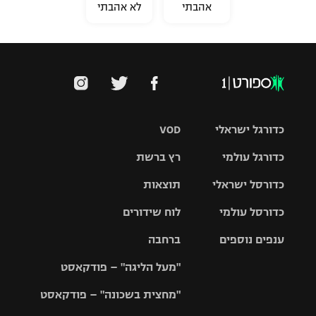
אהבתי
לא אהבתי
כדורגל ישראלי
VOD
כדורגל עולמי
רץ ברשת
ליגת העל
כדורסל ישראלי
תוצאות
ליגת
ליגה לאומית
האלופות
כדורסל עולמי
לוח שידורים
ליגת ווינר
סל
גביע הטוטו
ענפים נוספים
ברחבה
ליגה
NBA
אירופית
"מעל הליגה" – פודקאסט
ליגה לאומית
ליגיונרים
טניס
יורוליג
ליגה אנגלית
"מחצית בשכונה" – פודקאסט
כדורסל נשים
גביע המדינה
כדוריד