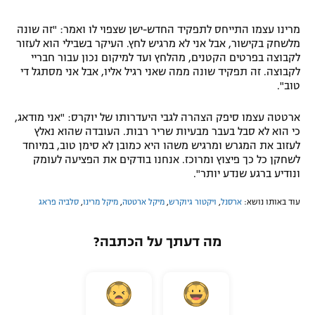
מרינו עצמו התייחס לתפקיד החדש-ישן שצפוי לו ואמר: "זה שונה
מלשחק בקישור, אבל אני לא מרגיש לחץ. העיקר בשבילי הוא לעזור
לקבוצה בפרטים הקטנים, מהלחץ ועד למיקום נכון עבור חבריי
לקבוצה. זה תפקיד שונה ממה שאני רגיל אליו, אבל אני מסתגל די
טוב".
ארטטה עצמו סיפק הצהרה לגבי היעדרותו של יוקרס: "אני מודאג,
כי הוא לא סבל בעבר מבעיות שריר רבות. העובדה שהוא נאלץ
לעזוב את המגרש ומרגיש משהו היא כמובן לא סימן טוב, במיוחד
לשחקן כל כך פיצוץ ומרוכז. אנחנו בודקים את הפציעה לעומק
ונודיע ברגע שנדע יותר".
עוד באותו נושא:
ארסנל
,
ויקטור גיוקרש
,
מיקל ארטטה
,
מיקל מרינו
,
סלביה פראג
מה דעתך על הכתבה?