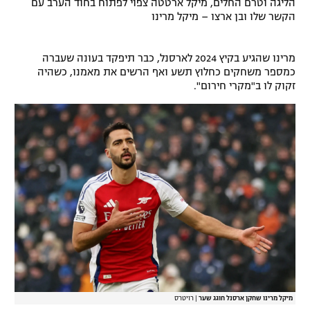
הליגה וטרם החלים, מיקל ארטטה צפוי לפתוח בחוד הערב עם
הקשר שלו ובן ארצו – מיקל מרינו
רשיון להקרנה פומבית לבית עסק
הצטרפות לחבילת הערוצים
מרינו שהגיע בקיץ 2024 לארסנל, כבר תיפקד בעונה שעברה
כמספר משחקים כחלוץ תשע ואף הרשים את מאמנו, כשהיה
לוח דרושים – ג'ובנט
זקוק לו ב"מקרי חירום".
תגיות
המגזין
מיקל מרינו שחקן ארסנל חוגג שער
|
רויטרס