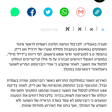
"מחצית בשכונה" – פודקאסט
אופניים
ספורט מוטורי
משתתפים וזוכים בפרסים
א
א
א
א
(גודל טקסט)
כדורמים
תקנון משתתפים וזוכים בפרסים
טניס
סערה באנגליה: ליברפול הגישה תלונה רשמית לראשי איגוד
פוטבול אמריקאי NFL
השופטים (PGMOL) בעקבות פסילת שערו של וירג'יל ואן דייק
תקנון עבור פעילות אלקטרה
בהפסד 3:0 למנצ'סטר סיטי אמש (ראשון). לפי דיווח ב"דיילי מייל",
גיימינג E-Sports
בייסבול MLB
במועדון האנגלי דורשים הבהרה על פי אילו קריטריונים הוחלט
תקנון עבור פעילות ספורט 1 – "מרלן"
לפסול את השער, לאחר שנקבע כי אנדי רוברטסון הפריע לשוער
ג'אנלואיג'י דונארומה במהלך.
ספורט אתגרי ואקסטרים
תנאי שימוש
האירוע השנוי במחלוקת התרחש כאשר רוברטסון, שהיה בעמדת
אומנויות לחימה
נבדל, התכופף ובכך התחמק מהנגיחה של ואן דייק. לאחר בדיקת
VAR הוחלט לפסול את השער בטענה שהמגן הסקוטי חסם את
מדיניות פרטיות
גיימינג E-Sports
יכולתו של דונארומה לשחק בכדור. בליברפול דוחים את הטענה
וטוענים כי רוברטסון לא עמד בשדה הראייה של השוער ולא
השפיע על המהלך, ואף בחנו את האירוע מזוויות שונות.
תקנון פעילות ספורט 1