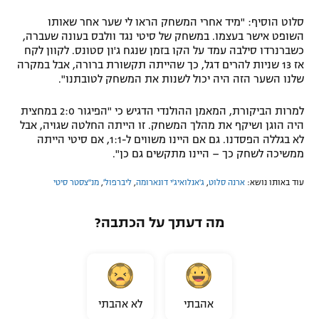
סלוט הוסיף: "מיד אחרי המשחק הראו לי שער אחר שאותו
השופט אישר בעצמו. במשחק של סיטי נגד וולבס בעונה שעברה,
כשברנרדו סילבה עמד על הקו בזמן שנגח ג'ון סטונס. לקוון לקח
אז 13 שניות להרים דגל, כך שהייתה תקשורת ברורה, אבל במקרה
שלנו השער הזה היה יכול לשנות את המשחק לטובתנו".
למרות הביקורת, המאמן ההולנדי הדגיש כי "הפיגור 2:0 במחצית
היה הוגן ושיקף את מהלך המשחק. זו הייתה החלטה שגויה, אבל
לא בגללה הפסדנו. גם אם היינו משווים ל-1:1, אם סיטי הייתה
ממשיכה לשחק כך – היינו מתקשים גם כן".
עוד באותו נושא:
ארנה סלוט
,
ג'אנלואיג'י דונארומה
,
ליברפול'
,
מנ''צסטר סיטי
מה דעתך על הכתבה?
אהבתי
לא אהבתי