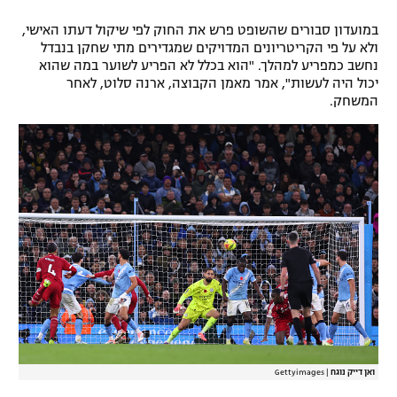
רשיון להקרנה פומבית לבית עסק
במועדון סבורים שהשופט פרש את החוק לפי שיקול דעתו האישי,
ולא על פי הקריטריונים המדויקים שמגדירים מתי שחקן בנבדל
הצטרפות לחבילת הערוצים
נחשב כמפריע למהלך. "הוא בכלל לא הפריע לשוער במה שהוא
יכול היה לעשות", אמר מאמן הקבוצה, ארנה סלוט, לאחר
המשחק.
לוח דרושים – ג'ובנט
תגיות
המגזין
ואן דייק נוגח
|
Gettyimages