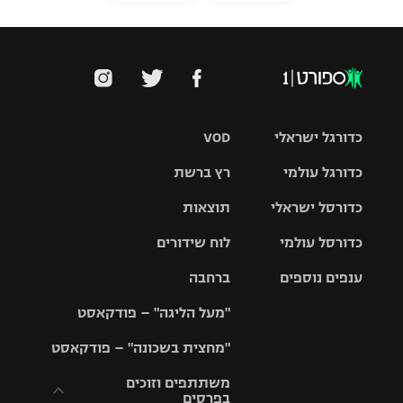
כדורגל ישראלי
VOD
כדורגל עולמי
רץ ברשת
ליגת העל
כדורסל ישראלי
תוצאות
ליגת
ליגה לאומית
האלופות
כדורסל עולמי
לוח שידורים
ליגת ווינר
סל
גביע הטוטו
ענפים נוספים
ברחבה
ליגה
NBA
אירופית
"מעל הליגה" – פודקאסט
ליגה לאומית
ליגיונרים
טניס
יורוליג
ליגה אנגלית
"מחצית בשכונה" – פודקאסט
כדורסל נשים
גביע המדינה
כדוריד
יורוקאפ
ליגה גרמנית
משתתפים וזוכים
בפרסים
מכבי תל
נבחרת