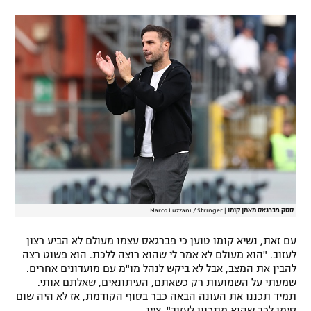
רשיון להקרנה פומבית לבית עסק
הצטרפות לחבילת הערוצים
לוח דרושים – ג'ובנט
תגיות
המגזין
ססק פברגאס מאמן קומו
|
Marco Luzzani / Stringer
עם זאת, נשיא קומו טוען כי פברגאס עצמו מעולם לא הביע רצון
לעזוב. "הוא מעולם לא אמר לי שהוא רוצה ללכת. הוא פשוט רצה
להבין את המצב, אבל לא ביקש לנהל מו"מ עם מועדונים אחרים.
שמעתי על השמועות רק כשאתם, העיתונאים, שאלתם אותי.
תמיד תכננו את העונה הבאה כבר בסוף הקודמת, אז לא היה שום
סימן לכך שהוא מתכוון לעזוב", ציין.