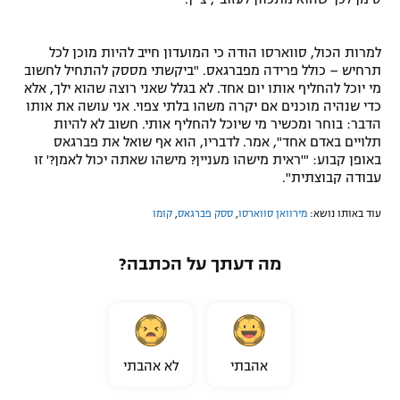
למרות הכול, סווארסו הודה כי המועדון חייב להיות מוכן לכל
תרחיש – כולל פרידה מפברגאס. "ביקשתי מססק להתחיל לחשוב
מי יוכל להחליף אותו יום אחד. לא בגלל שאני רוצה שהוא ילך, אלא
כדי שנהיה מוכנים אם יקרה משהו בלתי צפוי. אני עושה את אותו
הדבר: בוחר ומכשיר מי שיוכל להחליף אותי. חשוב לא להיות
תלויים באדם אחד", אמר. לדבריו, הוא אף שואל את פברגאס
באופן קבוע: "'ראית מישהו מעניין? מישהו שאתה יכול לאמן?' זו
עבודה קבוצתית".
עוד באותו נושא:
מירוואן סווארסו
,
ססק פברגאס
,
קומו
מה דעתך על הכתבה?
אהבתי
לא אהבתי