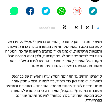
"מחצית בשכונה" – פודקאסט
אופניים
ספורט מוטורי
משתתפים וזוכים בפרסים
א
א
א
א
(גודל טקסט)
כדורמים
תקנון משתתפים וזוכים בפרסים
טניס
נשיא קומו, מירוואן סווארסו, התייחס בראיון ל"סקיי" לעתידו של
פוטבול אמריקאי NFL
ססק פברגאס, המאמן שסוחף את המועדון בזכות כדורגל איכותי
תקנון עבור פעילות אלקטרה
ותוצאות מרשימות. "אנחנו מאוד מרוצים מהעונה עד כה. המטרה
גיימינג E-Sports
בייסבול MLB
שלנו היא להשתפר ביחס לשנים קודמות, ולכן נהיה מרוצים מכל
תקנון עבור פעילות ספורט 1 – "מרלן"
מקום מעל העשירי", אמר סווארסו והחמיא לעבודה של פברגאס,
שהפך את קבוצתו הצעירה לתחרותית ומרשימה.
ספורט אתגרי ואקסטרים
תנאי שימוש
סווארסו הרחיב על התרומה המקצועית והאישית של פברגאס
אומנויות לחימה
למועדון: "אנחנו כאן כדי ללמוד, כדי לצמוח. וכפי שססק אומר,
אנחנו חייבים ללמוד ליהנות מהמסע הזה יחד – כאוהדים וכאנשים
מדיניות פרטיות
גיימינג E-Sports
שעובדים במועדון". במקביל, הוא הודה כי הוא מודע לשמועות
סביב המאמן, שהוזכר בקיץ כמועמד לאינטר ומושך עניין גם
בפרמיירליג.
תקנון פעילות ספורט 1