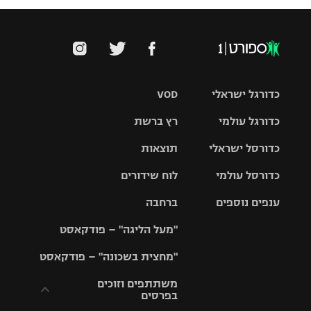
כדורגל ישראלי
VOD
כדורגל עולמי
רץ ברשת
ליגת העל
כדורסל ישראלי
תוצאות
ליגת
ליגה לאומית
האלופות
כדורסל עולמי
לוח שידורים
ליגת ווינר
סל
גביע הטוטו
ענפים נוספים
ברחבה
ליגה
NBA
אירופית
"מעל הליגה" – פודקאסט
ליגה לאומית
ליגיונרים
טניס
יורוליג
ליגה אנגלית
"מחצית בשכונה" – פודקאסט
כדורסל נשים
גביע המדינה
כדוריד
יורוקאפ
ליגה גרמנית
משתתפים וזוכים
בפרסים
מכבי תל
נבחרת
כדורעף
אביב
ישראל