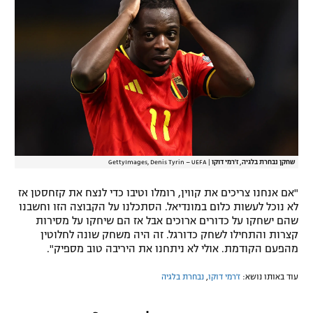
רשיון להקרנה פומבית לבית עסק
הצטרפות לחבילת הערוצים
לוח דרושים – ג'ובנט
תגיות
המגזין
שחקן נבחרת בלגיה, ז'רמי דוקו
|
GettyImages, Denis Tyrin – UEFA
"אם אנחנו צריכים את קווין, רומלו וטיבו כדי לנצח את קזחסטן אז
לא נוכל לעשות כלום במונדיאל. הסתכלנו על הקבוצה הזו וחשבנו
שהם ישחקו על כדורים ארוכים אבל אז הם שיחקו על מסירות
קצרות והתחילו לשחק כדורגל. זה היה משחק שונה לחלוטין
מהפעם הקודמת. אולי לא ניתחנו את היריבה טוב מספיק".
עוד באותו נושא:
ז'רמי דוקו
,
נבחרת בלגיה