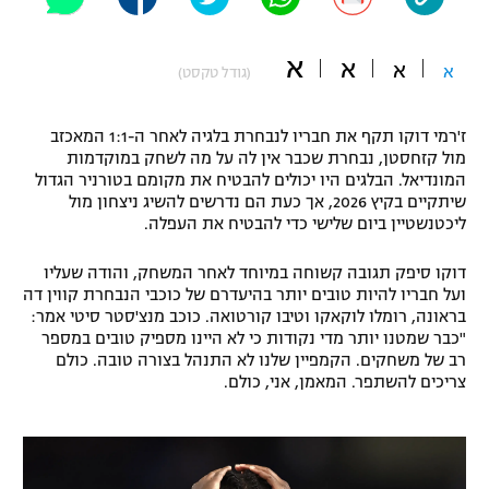
"מחצית בשכונה" – פודקאסט
אופניים
א
א
א
א
(גודל טקסט)
ספורט מוטורי
משתתפים וזוכים בפרסים
ז'רמי דוקו תקף את חבריו לנבחרת בלגיה לאחר ה-1:1 המאכזב
כדורמים
מול קזחסטן, נבחרת שכבר אין לה על מה לשחק במוקדמות
תקנון משתתפים וזוכים בפרסים
טניס
המונדיאל. הבלגים היו יכולים להבטיח את מקומם בטורניר הגדול
פוטבול אמריקאי NFL
שיתקיים בקיץ 2026, אך כעת הם נדרשים להשיג ניצחון מול
תקנון עבור פעילות אלקטרה
ליכטנשטיין ביום שלישי כדי להבטיח את העפלה.
גיימינג E-Sports
בייסבול MLB
תקנון עבור פעילות ספורט 1 – "מרלן"
דוקו סיפק תגובה קשוחה במיוחד לאחר המשחק, והודה שעליו
ועל חבריו להיות טובים יותר בהיעדרם של כוכבי הנבחרת קווין דה
ספורט אתגרי ואקסטרים
בראונה, רומלו לוקאקו וטיבו קורטואה. כוכב מנצ'סטר סיטי אמר:
תנאי שימוש
"כבר שמטנו יותר מדי נקודות כי לא היינו מספיק טובים במספר
אומנויות לחימה
רב של משחקים. הקמפיין שלנו לא התנהל בצורה טובה. כולם
צריכים להשתפר. המאמן, אני, כולם.
מדיניות פרטיות
גיימינג E-Sports
תקנון פעילות ספורט 1