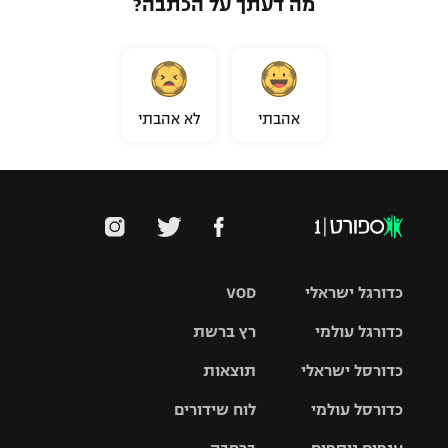
מה דעתך על הכתבה?
אהבתי
לא אהבתי
כדורגל ישראלי
VOD
כדורגל עולמי
רץ ברשת
ליגת העל
כדורסל ישראלי
תוצאות
ליגת
ליגה לאומית
האלופות
כדורסל עולמי
לוח שידורים
ליגת ווינר
סל
גביע הטוטו