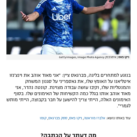
רשיון להקרנה פומבית לבית עסק
הצטרפות לחבילת הערוצים
לוח דרושים – ג'ובנט
תגיות
ניקו פאס
|
אימג'בנק GettyImages, Image Photo Agency
המגזין
בנוגע למתחרים בליגה, פברגאס ציין: "אני מאוד אוהב את וינצ'נזו
איטליאנו על האומץ שלו, את גאספריני על סגנון המשחק
והמנטליות שלו, וקיבו עושה עבודה מצוינת. קונטה נהדר, אני
מאוד אוהב אותו בגלל כמה הקשיחות של האימונים שלו. בסוף
האימונים האלה, הייתי צריך להישען על חבר בקבוצה, הייתי מותש
לגמרי".
עוד באותו נושא:
אלברו מוראטה
,
ניקו פאס
,
ססק פברגאס
,
קומו
מה דעתך על הכתבה?