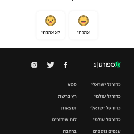
אהבתי
לא אהבתי
כדורגל ישראלי
VOD
כדורגל עולמי
רץ ברשת
ליגת העל
כדורסל ישראלי
תוצאות
ליגת
ליגה לאומית
האלופות
כדורסל עולמי
לוח שידורים
ליגת ווינר
סל
גביע הטוטו
ענפים נוספים
ברחבה
ליגה