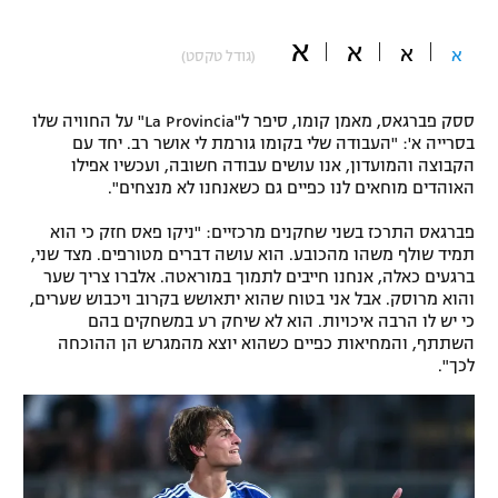
"מחצית בשכונה" – פודקאסט
א
אופניים
א
א
א
(גודל טקסט)
ספורט מוטורי
משתתפים וזוכים בפרסים
ססק פברגאס, מאמן קומו, סיפר ל"La Provincia" על החוויה שלו
בסרייה א': "העבודה שלי בקומו גורמת לי אושר רב. יחד עם
כדורמים
הקבוצה והמועדון, אנו עושים עבודה חשובה, ועכשיו אפילו
תקנון משתתפים וזוכים בפרסים
טניס
האוהדים מוחאים לנו כפיים גם כשאנחנו לא מנצחים".
פוטבול אמריקאי NFL
תקנון עבור פעילות אלקטרה
פברגאס התרכז בשני שחקנים מרכזיים: "ניקו פאס חזק כי הוא
גיימינג E-Sports
תמיד שולף משהו מהכובע. הוא עושה דברים מטורפים. מצד שני,
בייסבול MLB
תקנון עבור פעילות ספורט 1 – "מרלן"
ברגעים כאלה, אנחנו חייבים לתמוך במוראטה. אלברו צריך שער
והוא מרוסק. אבל אני בטוח שהוא יתאושש בקרוב ויכבוש שערים,
ספורט אתגרי ואקסטרים
כי יש לו הרבה איכויות. הוא לא שיחק רע במשחקים בהם
תנאי שימוש
השתתף, והמחיאות כפיים כשהוא יוצא מהמגרש הן ההוכחה
אומנויות לחימה
לכך".
מדיניות פרטיות
גיימינג E-Sports
תקנון פעילות ספורט 1