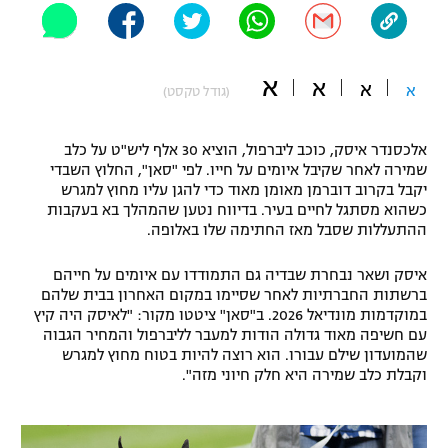
"מחצית בשכונה" – פודקאסט
אופניים
א
א
א
ספורט מוטורי
א
משתתפים וזוכים בפרסים
(גודל טקסט)
כדורמים
אלכסנדר איסק, כוכב ליברפול, הוציא 30 אלף ליש"ט על כלב
תקנון משתתפים וזוכים בפרסים
טניס
שמירה לאחר שקיבל איומים על חייו. לפי "סאן", החלוץ השבדי
פוטבול אמריקאי NFL
יקבל בקרוב דוברמן מאומן מאוד כדי להגן עליו מחוץ למגרש
תקנון עבור פעילות אלקטרה
כשהוא מסתגל לחיים בעיר. בדיווח נטען שהמהלך בא בעקבות
גיימינג E-Sports
ההתעללות שסבל מאז החתימה שלו באלופה.
בייסבול MLB
תקנון עבור פעילות ספורט 1 – "מרלן"
איסק ושאר נבחרת שבדיה גם התמודדו עם איומים על חייהם
ספורט אתגרי ואקסטרים
ברשתות החברתיות לאחר שסיימו במקום האחרון בבית שלהם
תנאי שימוש
במוקדמות מונדיאל 2026. ב"סאן" ציטטו מקור: "לאיסק היה קיץ
אומנויות לחימה
עם חשיפה מאוד גדולה הודות למעבר לליברפול והמחיר הגבוה
שהמועדון שילם עבורו. הוא רוצה להיות בטוח מחוץ למגרש
מדיניות פרטיות
וקבלת כלב שמירה היא חלק חיוני מזה".
גיימינג E-Sports
תקנון פעילות ספורט 1