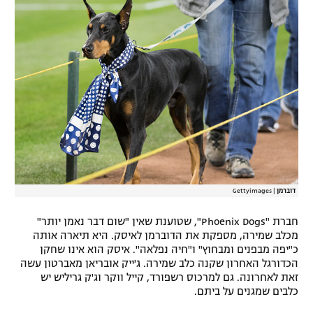
רשיון להקרנה פומבית לבית עסק
הצטרפות לחבילת הערוצים
לוח דרושים – ג'ובנט
תגיות
המגזין
דוברמן
|
Gettyimages
חברת "Phoenix Dogs", שטוענת שאין "שום דבר נאמן יותר"
מכלב שמירה, מספקת את הדוברמן לאיסק. היא תיארה אותה
כ"יפה מבפנים ומבחוץ" ו"חיה נפלאה". איסק הוא אינו שחקן
הכדורגל האחרון שקנה כלב שמירה. ג'ייק אובריאן מאברטון עשה
זאת לאחרונה. גם למרכוס רשפורד, קייל ווקר וג'ק גריליש יש
כלבים שמגנים על ביתם.