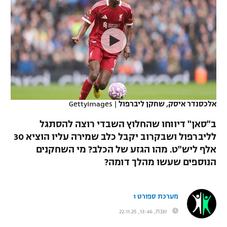
כדורסל נשים
נבחרת ישראל
יורוליג
ליגה ספרדית
טניס
VOD
מכבי תל אביב
מכבי חיפה
יורוקאפ
ליגה איטלקית
כדוריד
הפועל חולון
בית"ר ירושלים
רץ ברשת
ליגה צרפתית
כדורעף
הפועל ירושלים
מכבי תל אביב
ליגה הולנדית
שחייה
תוצאות
אלכסנדר איסק, שחקן ליברפול
|
GettyImages
דני אבדיה
הפועל תל אביב
ליגה טורקית
ב"סאן" דיווחו שהחלוץ השבדי רוצה להסתגל
ג'ודו
הפועל חיפה
לליברפול ושבקרוב יקבל כלב שמירה עליו הוציא 30
לוח שידורים
ליגה סינית
אלף ליש"ט. מהו הגזע של הכלב? מי השחקנים
אגרוף
הפועל באר שבע
הנוספים שעשו מהלך דומה?
ליגה ברזילאית
ברחבה
ספורט אולימפי
מכבי נתניה
ליגות נוספות
מערכת ספורט 1
UFC
"מעל הליגה" – פודקאסט
בני יהודה
שבת, 13:46, 22.11.25
היאבקות WWE