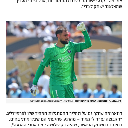
אמבפה, וקבע: "שניהם קשים להתמודדות, אבל הייתי מעדיף
שהאלאנד ישחק לצידי".
רשיון להקרנה פומבית לבית עסק
הצטרפות לחבילת הערוצים
לוח דרושים – ג'ובנט
תגיות
המגזין
ג'אנלואיג'י דונארומה, שוער פריז סן ז'רמן
|
אימג'בנק GettyImages, Alex Grimm
דונארומה שיתף גם על תהליך ההסתגלות המהיר שלו לפרמיירליג.
"הקבוצה עזרה לי מאוד – מהרגע שהגעתי הם קיבלו אותי בחום,
במיוחד במשחק הראשון, שהיה רק שלושה ימים אחרי ההגעה",