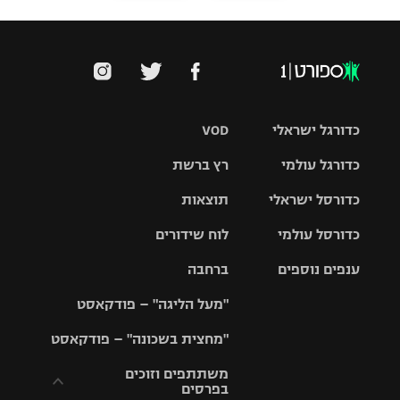
כדורגל ישראלי
VOD
כדורגל עולמי
רץ ברשת
ליגת העל
כדורסל ישראלי
תוצאות
ליגת
ליגה לאומית
האלופות
כדורסל עולמי
לוח שידורים
ליגת ווינר
סל
גביע הטוטו
ענפים נוספים
ברחבה
ליגה
NBA
אירופית
"מעל הליגה" – פודקאסט
ליגה לאומית
ליגיונרים
טניס
יורוליג
ליגה אנגלית
"מחצית בשכונה" – פודקאסט
כדורסל נשים
גביע המדינה
כדוריד
יורוקאפ
ליגה גרמנית
משתתפים וזוכים
בפרסים
מכבי תל
נבחרת