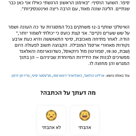
סיפר. השוער הוסיף: "באימון הראשון הרגשתי כאילו אני כאן כבר
שנתיים. הליגה שונה מאוד, עם הרבה ריצה ואינטנסיביות".
האיטלקי שותף ב-12 משחקים בכל המסגרות עד כה העונה ושמר
על שש שערים נקיים". אני קצת כועס כי יכולתי לשמור יותר,"
הודה. לאחר פתיחה מאכזבת, סיטי התאוששה והיא כעת ארבע
נקודות מאחורי ארסנל המובילה. הקבוצה תשוב לפעולה היום
(שבת, 19:30, ספורט1) מול ניוקאסל, כשדונארומה והאלאנד
ממשיכים לבנות את הידידות המיוחדת שביניהם – הן בתוך
המגרש והן מחוצה לו.
עוד באותו נושא:
ארלינג הולאנד
,
ג'אנלואיג'י דונארומה
,
מנ''צסטר סיטי
,
פריז סן ז'רמן
מה דעתך על הכתבה?
אהבתי
לא אהבתי