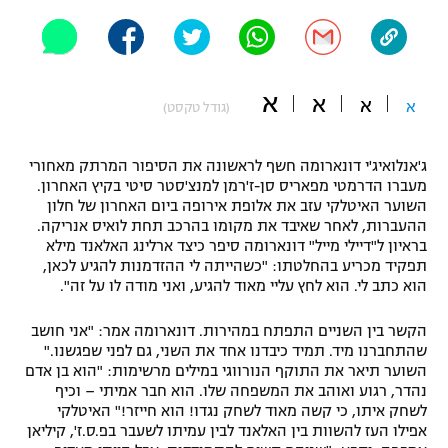
"מחצית בשכונה" – פודקאסט
אופניים
ספורט מוטורי
משתתפים וזוכים בפרסים
א
א
א
א
(גודל טקסט)
כדורמים
תקנון משתתפים וזוכים בפרסים
טניס
ג'אנלואיג'י דונארומה חשף לראשונה את הסיפור המרתק מאחורי
פוטבול אמריקאי NFL
מעברו הדרמטי מפאריס סן-ז'רמן למנצ'סטר סיטי בקיץ האחרון.
תקנון עבור פעילות אלקטרה
השוער האיטלקי עזב את אלופת אירופה ביום האחרון של חלון
ההעברות, לאחר שאיבד את מקומו בהרכב תחת לואיס אנריקה.
גיימינג E-Sports
בייסבול MLB
בראיון ל"דיילי מייל" דונארומה סיפר כיצד ארלינג האלאנד מילא
תקנון עבור פעילות ספורט 1 – "מרלן"
תפקיד מכריע בהחלטתו: "כשהייתה לי ההזדמנות להגיע לכאן,
ספורט אתגרי ואקסטרים
הוא כתב לי. הוא לחץ עליי מאוד להגיע, ואני מודה לו על זה".
תנאי שימוש
אומנויות לחימה
הקשר בין השניים התפתח במהירות. דונארומה אמר: "אני חושב
שהתחברנו מיד. תמיד כיבדנו אחד את השני, גם לפני שפגשנו."
מדיניות פרטיות
השוער תיאר את התוקף הנורווגי במילים מרשימות: "הוא בן אדם
גיימינג E-Sports
נהדר, רגוע ואוהב את המשפחה שלו. הוא חבר אמיתי – וכיף
לשחק איתו, כי קשה מאוד לשחק נגדו! הוא חייזר!" האיטלקי
תקנון פעילות ספורט 1
אפילו העז להשוות בין האלאנד לבין עמיתו לשעבר בפ.ס.ז', קיליאן