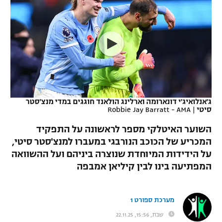
כדורסל נשים
נבחרת ישראל
יורוליג
ליגה ספרדית
טניס
VOD
מכבי תל אביב
מכבי חיפה
יורוקאפ
ליגה איטלקית
כדוריד
הפועל חולון
בית"ר ירושלים
רץ ברשת
ליגה צרפתית
כדורעף
הפועל ירושלים
מכבי תל אביב
ליגה הולנדית
שחייה
תוצאות
ג'אנלואיג'י דונארומה וארלינג הולאנד חוגגים במדי מנצ'סטר
דני אבדיה
הפועל תל אביב
סיטי
|
Robbie Jay Barratt - AMA
ליגה טורקית
ג'ודו
השוער האיטלקי מספר לראשונה על התפקיד
הפועל חיפה
לוח שידורים
המכריע של הכוכב הנורבגי במעברו למנצ'סטר סיטי,
ליגה סינית
אגרוף
על הידידות המיוחדת שנוצרה ביניהם ועל ההשוואה
הפועל באר שבע
ליגה ברזילאית
המפתיעה בינו לבין קיליאן אמבפה
ברחבה
ספורט אולימפי
מכבי נתניה
ליגות נוספות
UFC
מערכת ספורט 1
"מעל הליגה" – פודקאסט
בני יהודה
שבת, 15:56, 22.11.25
היאבקות WWE