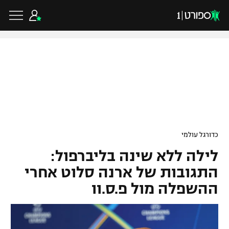
כדורגל ישראלי
ליגת העל
כדורגל עולמי
כדורגל עולמי
ליגה לאומית
לילה ללא שינה בליברפול:
ליגת האלופות
כדורסל ישראלי
גביע הטוטו
התגובות של ארנה סלוט אחרי
ליגה אירופית
ההשפלה מול פ.ס.וו
ליגת ווינר סל
ליגיונרים
כדורסל עולמי
ליגה אנגלית
ליגה לאומית
גביע המדינה
NBA
ליגה גרמנית
ענפים נוספים