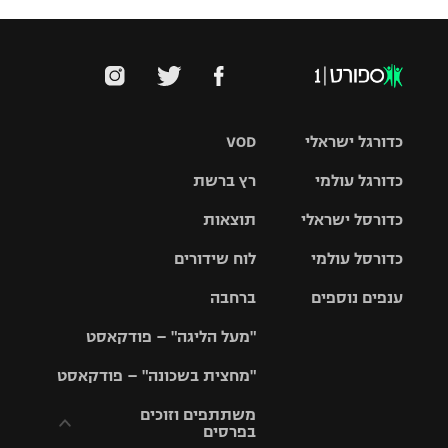
כדורגל ישראלי
VOD
כדורגל עולמי
רץ ברשת
ליגת העל
כדורסל ישראלי
תוצאות
ליגת
ליגה לאומית
האלופות
כדורסל עולמי
לוח שידורים
ליגת ווינר
סל
גביע הטוטו
ענפים נוספים
ברחבה
ליגה
NBA
אירופית
"מעל הליגה" – פודקאסט
ליגה לאומית
ליגיונרים
טניס
יורוליג
ליגה אנגלית
"מחצית בשכונה" – פודקאסט
כדורסל נשים
גביע המדינה
כדוריד
יורוקאפ
ליגה גרמנית
משתתפים וזוכים
בפרסים
מכבי תל
נבחרת
כדורעף