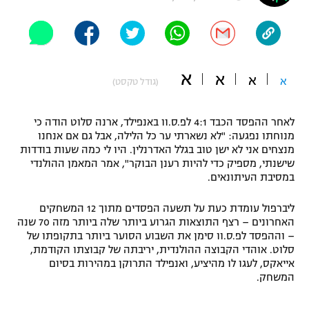
"מחצית בשכונה" – פודקאסט
אופניים
ספורט מוטורי
משתתפים וזוכים בפרסים
א
א
א
א
(גודל טקסט)
כדורמים
תקנון משתתפים וזוכים בפרסים
טניס
לאחר ההפסד הכבד 4:1 לפ.ס.וו באנפילד, ארנה סלוט הודה כי
פוטבול אמריקאי NFL
מנוחתו נפגעה: "לא נשארתי ער כל הלילה, אבל גם אם אנחנו
תקנון עבור פעילות אלקטרה
מנצחים אני לא ישן טוב בגלל האדרנלין. היו לי כמה שעות בודדות
גיימינג E-Sports
בייסבול MLB
שישנתי, מספיק כדי להיות רענן הבוקר", אמר המאמן ההולנדי
תקנון עבור פעילות ספורט 1 – "מרלן"
במסיבת העיתונאים.
ספורט אתגרי ואקסטרים
תנאי שימוש
ליברפול עומדת כעת על תשעה הפסדים מתוך 12 המשחקים
האחרונים – רצף התוצאות הגרוע ביותר שלה ביותר מזה 70 שנה
אומנויות לחימה
– וההפסד לפ.ס.וו סימן את השבוע הסוער ביותר בתקופתו של
סלוט. אוהדי הקבוצה ההולנדית, יריבתה של קבוצתו הקודמת,
מדיניות פרטיות
גיימינג E-Sports
אייאקס, לעגו לו מהיציע, ואנפילד התרוקן במהירות בסיום
המשחק.
תקנון פעילות ספורט 1