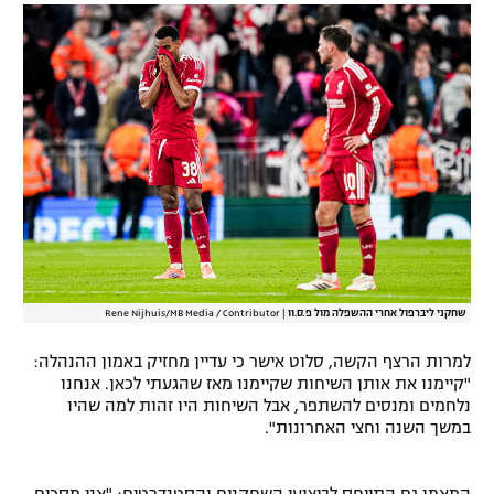
רשיון להקרנה פומבית לבית עסק
הצטרפות לחבילת הערוצים
לוח דרושים – ג'ובנט
תגיות
המגזין
שחקני ליברפול אחרי ההשפלה מול פ.ס.וו
|
Rene Nijhuis/MB Media / Contributor
למרות הרצף הקשה, סלוט אישר כי עדיין מחזיק באמון ההנהלה:
"קיימנו את אותן השיחות שקיימנו מאז שהגעתי לכאן. אנחנו
נלחמים ומנסים להשתפר, אבל השיחות היו זהות למה שהיו
במשך השנה וחצי האחרונות".