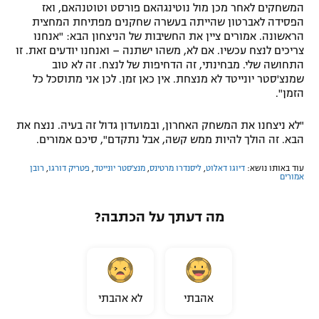
המשחקים לאחר מכן מול נוטינגהאם פורסט וטוטנהאם, ואז
הפסידה לאברטון שהייתה בעשרה שחקנים מפתיחת המחצית
הראשונה. אמורים ציין את החשיבות של הניצחון הבא: "אנחנו
צריכים לנצח עכשיו. אם לא, משהו ישתנה – ואנחנו יודעים זאת. זו
התחושה שלי. מבחינתי, זה הדחיפות של לנצח. זה לא טוב
שמנצ'סטר יונייטד לא מנצחת. אין כאן זמן. לכן אני מתוסכל כל
הזמן".
"לא ניצחנו את המשחק האחרון, ובמועדון גדול זה בעיה. ננצח את
הבא. זה הולך להיות ממש קשה, אבל נתקדם", סיכם אמורים.
עוד באותו נושא:
דיוגו דאלוט
,
ליסנדרו מרטינס
,
מנצ'סטר יונייטד
,
פטריק דורגו
,
רובן
אמורים
מה דעתך על הכתבה?
אהבתי
לא אהבתי