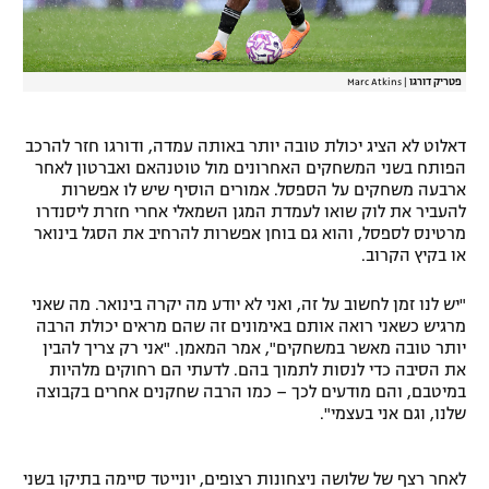
פטריק דורגו
|
Marc Atkins
דאלוט לא הציג יכולת טובה יותר באותה עמדה, ודורגו חזר להרכב
הפותח בשני המשחקים האחרונים מול טוטנהאם ואברטון לאחר
ארבעה משחקים על הספסל. אמורים הוסיף שיש לו אפשרות
להעביר את לוק שואו לעמדת המגן השמאלי אחרי חזרת ליסנדרו
מרטינס לספסל, והוא גם בוחן אפשרות להרחיב את הסגל בינואר
או בקיץ הקרוב.
"יש לנו זמן לחשוב על זה, ואני לא יודע מה יקרה בינואר. מה שאני
מרגיש כשאני רואה אותם באימונים זה שהם מראים יכולת הרבה
יותר טובה מאשר במשחקים", אמר המאמן. "אני רק צריך להבין
את הסיבה כדי לנסות לתמוך בהם. לדעתי הם רחוקים מלהיות
במיטבם, והם מודעים לכך – כמו הרבה שחקנים אחרים בקבוצה
שלנו, וגם אני בעצמי".
לאחר רצף של שלושה ניצחונות רצופים, יונייטד סיימה בתיקו בשני