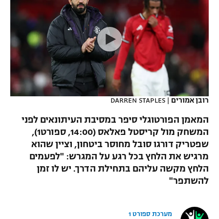
כדורסל נשים
נבחרת ישראל
יורוליג
ליגה ספרדית
טניס
VOD
מכבי תל אביב
מכבי חיפה
יורוקאפ
ליגה איטלקית
כדוריד
הפועל חולון
בית"ר ירושלים
רץ ברשת
ליגה צרפתית
כדורעף
הפועל ירושלים
מכבי תל אביב
ליגה הולנדית
שחייה
תוצאות
רובן אמורים
|
DARREN STAPLES
דני אבדיה
הפועל תל אביב
ליגה טורקית
המאמן הפורטוגלי סיפר במסיבת העיתונאים לפני
ג'ודו
הפועל חיפה
המשחק מול קריסטל פאלאס (14:00, ספורט1),
לוח שידורים
ליגה סינית
שפטריק דורגו סובל מחוסר ביטחון, וציין שהוא
אגרוף
הפועל באר שבע
מרגיש את הלחץ בכל רגע על המגרש: "לפעמים
ליגה ברזילאית
ברחבה
הלחץ מקשה עליהם בתחילת הדרך. יש לו זמן
ספורט אולימפי
מכבי נתניה
להשתפר"
ליגות נוספות
UFC
"מעל הליגה" – פודקאסט
בני יהודה
מערכת ספורט 1
היאבקות WWE