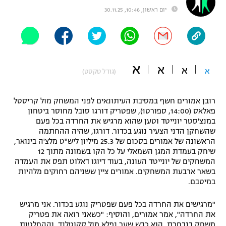
יום ראשון, 10:46, 30.11.25
"מחצית בשכונה" – פודקאסט
אופניים
ספורט מוטורי
משתתפים וזוכים בפרסים
א
א
כדורמים
א
א
(גודל טקסט)
תקנון משתתפים וזוכים בפרסים
טניס
פוטבול אמריקאי NFL
רובן אמורים חשף במסיבת העיתונאים לפני המשחק מול קריסטל
תקנון עבור פעילות אלקטרה
פאלאס (14:00, ספורט1), שפטריק דורגו סובל מחוסר ביטחון
גיימינג E-Sports
בייסבול MLB
במנצ'סטר יונייטד וטען שהוא מרגיש את החרדה בכל פעם
תקנון עבור פעילות ספורט 1 – "מרלן"
שהשחקן הדני הצעיר נוגע בכדור. דורגו, שהיה ההחתמה
הראשונה של אמורים בסכום של 25.3 מיליון ליש"ט מלצ'ה בינואר,
ספורט אתגרי ואקסטרים
תנאי שימוש
שיחק בעמדת המגן השמאלי על כל הקו בשמונה מתוך 12
המשחקים של יונייטד העונה, בעוד דיוגו דאלוט תפס את העמדה
אומנויות לחימה
בשאר ארבעת המשחקים. אמורים ציין ששניהם רחוקים מלהיות
במיטבם.
מדיניות פרטיות
גיימינג E-Sports
"מרגישים את החרדה בכל פעם שפטריק נוגע בכדור. אני מרגיש
תקנון פעילות ספורט 1
את החרדה", אמר אמורים, והוסיף: "כשאני רואה את פטריק
משחק בנבחרת, הוא כבש שער נפלא מול סקוטלנד, וההחלטות