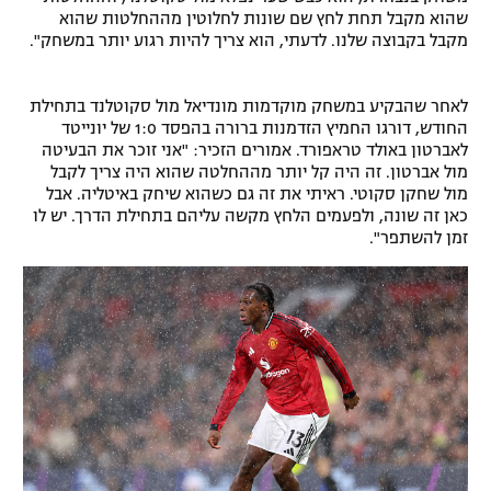
שהוא מקבל תחת לחץ שם שונות לחלוטין מההחלטות שהוא
רשיון להקרנה פומבית לבית עסק
מקבל בקבוצה שלנו. לדעתי, הוא צריך להיות רגוע יותר במשחק".
הצטרפות לחבילת הערוצים
לאחר שהבקיע במשחק מוקדמות מונדיאל מול סקוטלנד בתחילת
החודש, דורגו החמיץ הזדמנות ברורה בהפסד 1:0 של יונייטד
לוח דרושים – ג'ובנט
לאברטון באולד טראפורד. אמורים הזכיר: "אני זוכר את הבעיטה
מול אברטון. זה היה קל יותר מההחלטה שהוא היה צריך לקבל
תגיות
מול שחקן סקוטי. ראיתי את זה גם כשהוא שיחק באיטליה. אבל
כאן זה שונה, ולפעמים הלחץ מקשה עליהם בתחילת הדרך. יש לו
המגזין
זמן להשתפר".