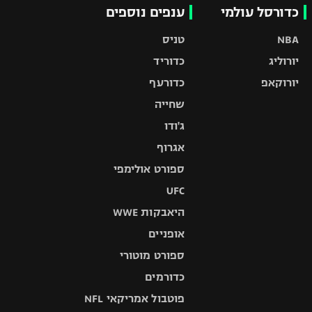
כדורסל עולמי
ענפים נוספים
NBA
טניס
יורוליג
כדוריד
יורוקאפ
כדורעף
שחייה
ג'ודו
אגרוף
ספורט אולימפי
UFC
היאבקות WWE
אופניים
ספורט מוטורי
כדורמים
פוטבול אמריקאי NFL