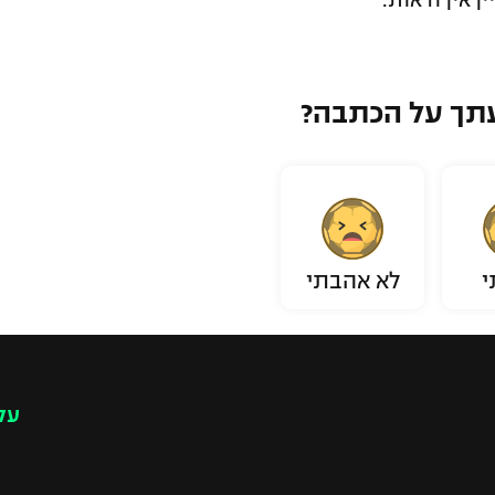
ן אין ודאות.
תך על הכתבה?
י
לא אהבתי
עק