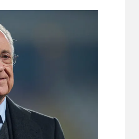
משתתפים וזוכים בפרסים
מכבי ת
הפועל 
תקנון משתתפים וזוכים בפרסים
הפועל 
תקנון עבור פעילות אלקטרה
הפועל 
תקנון עבור פעילות ספורט 1 – "מרלן"
מכבי נ
טניס
בני יהו
גיימינג E-Sports
תנאי שימוש
מדיניות פרטיות
תקנון פעילות ספורט 1
רשיון להקרנה פומבית לבית עסק
הצטרפות לחבילת הערוצים
לוח דרושים – ג'ובנט
תגיות