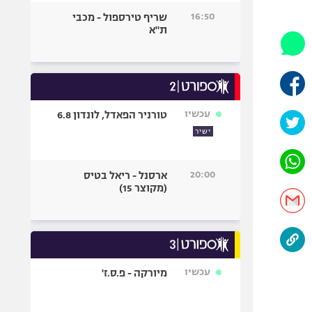
היאבקות WWE
16:50
שריף טירספול - מכבי
אופניים
ת"א
ספורט מוטורי
כדורמים
פוטבול אמריקאי NFL
בייסבול MLB
עכשיו
טורניר הפאדל, לונדון 6.8
ספורט אתגרי
ישיר
ואקסטרים
אומנויות לחימה
20:00
ארסנל - ריאל בטיס
גיימינג E-Sports
(מקוצר 15)
עכשיו
מיורקה - פ.ס.ז'