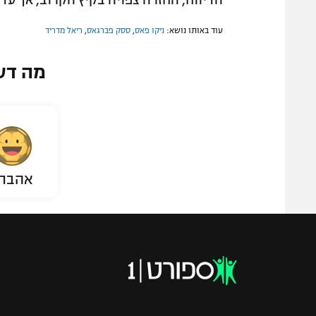
הדיווח, החזרה צפויה בקיץ הקרוב, אך עדיי
עוד באותו נושא:
ניקו פאס
,
ססק פברגאס
,
ריאל מדריד
מה דע
אהבת