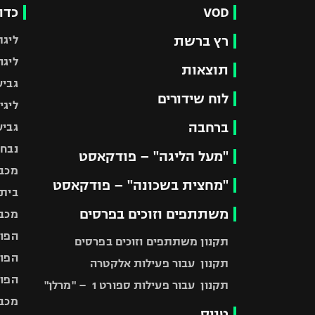
VOD
כדו
רץ ברשת
ליגת
ליגה
תוצאות
גביע
לוח שידורים
ליגי
ברחבה
גביע
נבחר
"מעל הליגה" – פודקאסט
מכבי
"מחצית בשכונה" – פודקאסט
בית"
משתתפים וזוכים בפרסים
מכבי
הפוע
תקנון משתתפים וזוכים בפרסים
הפוע
תקנון עבור פעילות אלקטרה
הפוע
תקנון עבור פעילות ספורט 1 – "מרלן"
מכבי
טניס