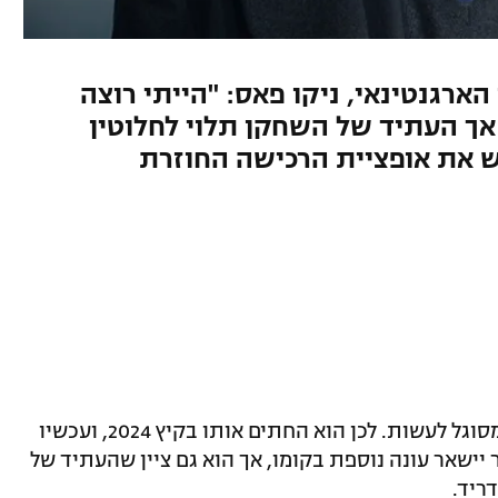
ארגנטינאי, ניקו פאס: "הייתי רוצה
 אך העתיד של השחקן תלוי לחלוטין
את אופציית הרכישה החוזרת
ססק פברגאס יודע הכי טוב מה ניקו פאס מסוגל לעשות. לכן הוא החתים אותו בקיץ 2024, ועכשיו
ישאר עונה נוספת בקומו, אך הוא גם ציין שהעתיד של
ריד.