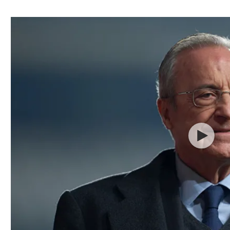
ל אביב
ליגה טורקית
תל אביב
ליגה סינית
חיפה
ליגה ברזילאית
באר שבע
ליגות נוספות
תניה
דה