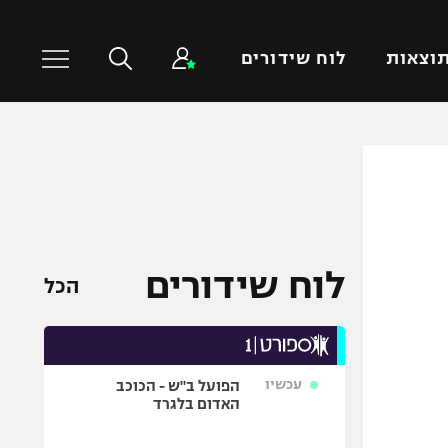
וצאות
לוח שידורים
כדורסל עולמי
ענפים נוספים
NBA
טניס
יורוליג
כדוריד
יורוקאפ
כדורעף
לוח שידורים
הכל
שחייה
ג'ודו
אגרוף
עכשיו
הפועל ב"ש - הכוכב
ספורט אולימפי
האדום בלגרד
UFC