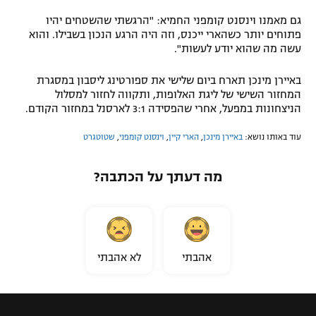
גם מאמנו וינסנט קומפני החמיא: "הרגשתי שהשטחים יהיו
פתוחים יותר כשהארי ייכנס, וזה היה הרגע הנכון בשבילו. והוא
עשה מה שהוא יודע לעשות".
באיירן מינכן תארח ביום שלישי את ספורטינג ליסבון במסגרת
המחזור השישי של ליגת האלופות, ותקווה לחזור למסלול
הניצחונות במפעל, אחרי שהפסידה 3:1 לארסנל במחזור הקודם.
עוד באותו נושא:
באיירן מינכן
,
הארי קיין
,
וינסנט קומפני
,
שטוטגרט
מה דעתך על הכתבה?
אהבתי
לא אהבתי