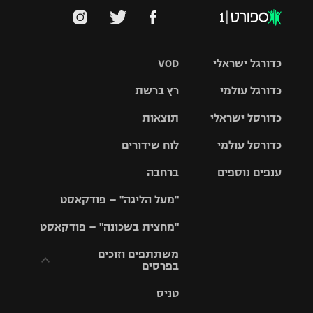
כדורגל ישראלי
VOD
כדורגל עולמי
רץ ברשת
ליגת העל
כדורסל ישראלי
תוצאות
ליגת
ליגה לאומית
האלופות
כדורסל עולמי
לוח שידורים
ליגת ווינר
סל
גביע הטוטו
ענפים נוספים
ברחבה
ליגה
NBA
אירופית
"מעל הליגה" – פודקאסט
ליגה לאומית
ליגיונרים
טניס
יורוליג
ליגה אנגלית
"מחצית בשכונה" – פודקאסט
כדורסל נשים
גביע המדינה
כדוריד
יורוקאפ
ליגה גרמנית
משתתפים וזוכים
בפרסים
מכבי תל
נבחרת
כדורעף
אביב
ישראל
ליגה
טניס
ספרדית
תקנון משתתפים
שחייה