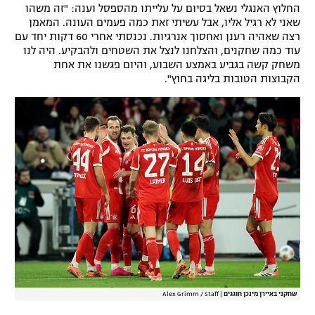
החלוץ האנגלי נשאל בסיום על עלייתו מהספסל וענה: "זה משהו
רשיון להקרנה פומבית לבית עסק
שאני לא רגיל אליו, אבל עשיתי זאת כמה פעמים העונה. המאמן
רצה שאהיה רענן ואחסוך אנרגיות. נכנסתי אחרי 60 דקות יחד עם
עוד כמה שחקנים, והצלחנו לנצל את השטחים ולהבקיע. היה לנו
הצטרפות לחבילת הערוצים
משחק קשה בגביע באמצע השבוע, והיום פגשנו את אחת
הקבוצות הטובות בליגה בחוץ".
לוח דרושים – ג'ובנט
תגיות
המגזין
שחקני באיירן מינכן חוגגים
|
Alex Grimm / Staff