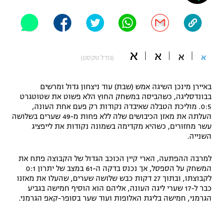
"מחצית בשכונה" – פודקאסט
אופניים
ספורט מוטורי
משתתפים וזוכים בפרסים
א
א
א
א
(גודל טקסט)
כדורמים
תקנון משתתפים וזוכים בפרסים
טניס
באיירן מינכן השיגה אמש (שבת) עוד ניצחון גדול ומרשים
פוטבול אמריקאי NFL
בבונדסליגה, כשהביסה במשחק החוץ הלא פשוט את שטוטגרט
תקנון עבור פעילות אלקטרה
0:5. מוליכת הטבלה שאיבדה נקודות רק פעם אחת העונה,
גיימינג E-Sports
בייסבול MLB
העלתה את מאזן הכיבושים שלה ללא פחות מ-49 שערים בשלושה
תקנון עבור פעילות ספורט 1 – "מרלן"
עשר מחזורים, כשהיא מקדימה בשמונה נקודות את לייפציג
השנייה.
ספורט אתגרי ואקסטרים
תנאי שימוש
למרבה ההפתעה, הארי קיין הכוכב הגדול של הקבוצה פתח את
אומנויות לחימה
המשחק על הספסל, אך נכנס בדקה ה-61 במצב של יתרון 0:1
לקבוצתו, ובתוך 27 דקות כבש שלושה שערים, שהעלו את מאזנו
מדיניות פרטיות
גיימינג E-Sports
כבר ל-17 שערי ליגה העונה, אליהם הוא הוסיף חמישה בגביע
הגרמני, חמישה בליגת האלופות ועוד שער בסופר-קאפ הגרמני.
תקנון פעילות ספורט 1