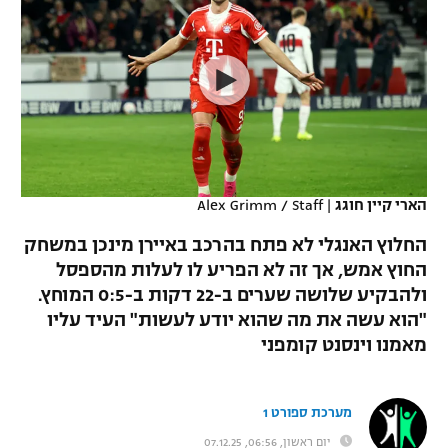
כדורסל נשים
נבחרת ישראל
יורוליג
ליגה ספרדית
טניס
VOD
מכבי תל אביב
מכבי חיפה
יורוקאפ
ליגה איטלקית
כדוריד
הפועל חולון
בית"ר ירושלים
רץ ברשת
ליגה צרפתית
כדורעף
הפועל ירושלים
מכבי תל אביב
ליגה הולנדית
שחייה
תוצאות
הארי קיין חוגג
|
Alex Grimm / Staff
דני אבדיה
הפועל תל אביב
ליגה טורקית
החלוץ האנגלי לא פתח בהרכב באיירן מינכן במשחק
ג'ודו
הפועל חיפה
החוץ אמש, אך זה לא הפריע לו לעלות מהספסל
לוח שידורים
ליגה סינית
ולהבקיע שלושה שערים ב-22 דקות ב-0:5 המוחץ.
אגרוף
הפועל באר שבע
"הוא עשה את מה שהוא יודע לעשות" העיד עליו
ליגה ברזילאית
ברחבה
מאמנו וינסנט קומפני
ספורט אולימפי
מכבי נתניה
ליגות נוספות
UFC
"מעל הליגה" – פודקאסט
בני יהודה
מערכת ספורט 1
היאבקות WWE
יום ראשון, 06:56, 07.12.25