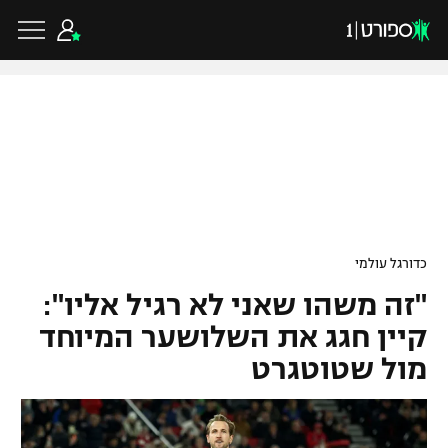
כדורגל ישראלי
ליגת העל
כדורגל עולמי
כדורגל עולמי
ליגה לאומית
"זה משהו שאני לא רגיל אליו":
ליגת האלופות
כדורסל ישראלי
גביע הטוטו
קיין חגג את השלושער המיוחד
ליגה אירופית
מול שטוטגרט
ליגת ווינר סל
ליגיונרים
כדורסל עולמי
ליגה אנגלית
ליגה לאומית
גביע המדינה
NBA
ליגה גרמנית
ענפים נוספים