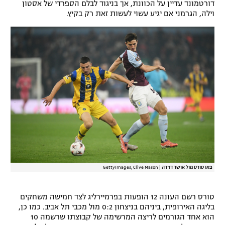
דורטמונד עדיין על הכוונת, אך בניגוד לבלם הספרדי של אסטון
רשיון להקרנה פומבית לבית עסק
וילה, הגרמני אם יגיע עשוי לעשות זאת רק בקיץ.
הצטרפות לחבילת הערוצים
לוח דרושים – ג'ובנט
תגיות
המגזין
פאו טורס מול אושר דוידה
|
GettyImages, Clive Mason
טורס רשם העונה 12 הופעות בפרמיירליג לצד חמישה משחקים
בליגה האירופית, ביניהם בניצחון 0:2 מול מכבי תל אביב. כמו כן,
הוא אחד הגורמים לריצה המרשימה של קבוצתו שרשמה 10