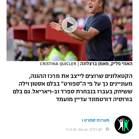
כדורסל נשים
נבחרת ישראל
יורוליג
ליגה ספרדית
טניס
VOD
מכבי תל אביב
מכבי חיפה
יורוקאפ
ליגה איטלקית
כדוריד
הפועל חולון
בית"ר ירושלים
רץ ברשת
ליגה צרפתית
כדורעף
הפועל ירושלים
מכבי תל אביב
ליגה הולנדית
שחייה
תוצאות
האנזי פליק, מאמן ברצלונה
|
CRISTINA QUICLER
דני אבדיה
הפועל תל אביב
ליגה טורקית
הקטאלונים שרוצים לייצב את מרכז ההגנה,
ג'ודו
הפועל חיפה
מעוניינים כך על פי ה"ספורט" בבלם אסטון וילה
לוח שידורים
ליגה סינית
ששיחק בעברו בנבחרת ספרד וב-ויאריאל. גם בלם
אגרוף
הפועל באר שבע
בורוסיה דורטמונד עדיין מועמד
ליגה ברזילאית
ברחבה
ספורט אולימפי
מכבי נתניה
ליגות נוספות
מערכת ספורט 1
UFC
"מעל הליגה" – פודקאסט
בני יהודה
יום רביעי, 06:44, 17.12.25
היאבקות WWE