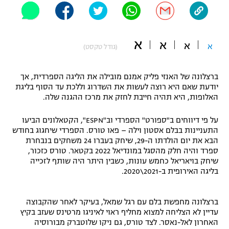
"מחצית בשכונה" – פודקאסט
אופניים
א
א
א
ספורט מוטורי
א
משתתפים וזוכים בפרסים
(גודל טקסט)
כדורמים
ברצלונה של האנזי פליק אמנם מובילה את הליגה הספרדית, אך
תקנון משתתפים וזוכים בפרסים
טניס
יודעת שאם היא רוצה לעשות את השדרוג וללכת עד הסוף בליגת
פוטבול אמריקאי NFL
האלופות, היא תהיה חייבת לחזק את מרכז ההגנה שלה.
תקנון עבור פעילות אלקטרה
גיימינג E-Sports
בייסבול MLB
על פי דיווחים ב"ספורט" הספרדי וב"ESPN", הקטאלונים הביעו
תקנון עבור פעילות ספורט 1 – "מרלן"
התעניינות בבלם אסטון וילה – פאו טורס. הספרדי שיחגוג בחודש
הבא את יום הולדתו ה-29, שיחק בעברו 24 משחקים בנבחרת
ספורט אתגרי ואקסטרים
ספרד והיה חלק מהסגל במונדיאל 2022 בקטאר. טורס כזכור,
תנאי שימוש
שיחק בויאריאל כחמש עונות, כשבין היתר היה שותף לזכייה
אומנויות לחימה
בליגה האירופית ב-2021\2020.
מדיניות פרטיות
גיימינג E-Sports
ברצלונה מחפשת בלם עם רגל שמאל, בעיקר לאחר שהקבוצה
עדיין לא הצליחה למצוא מחליף ראוי לאיניגו מרטינס שעזב בקיץ
תקנון פעילות ספורט 1
האחרון לאל-נאסר. לצד טורס, גם ניקו שלוטברק מבורוסיה