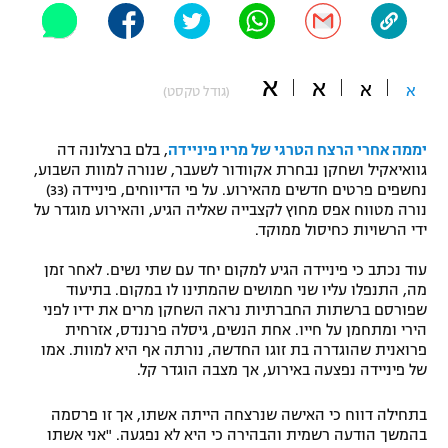
"מחצית בשכונה" – פודקאסט
אופניים
א
א
א
ספורט מוטורי
א
משתתפים וזוכים בפרסים
(גודל טקסט)
כדורמים
יממה אחרי הרצח הטרגי של מריו פיניידה
, בלם ברצלונה דה
תקנון משתתפים וזוכים בפרסים
טניס
גוואיאקיל ושחקן נבחרת אקוודור לשעבר, שנורה למוות השבוע,
פוטבול אמריקאי NFL
נחשפים פרטים חדשים מהאירוע. על פי הדיווחים, פיניידה (33)
תקנון עבור פעילות אלקטרה
נורה מטווח אפס מחוץ לקצבייה שאליה הגיע, והאירוע מוגדר על
גיימינג E-Sports
ידי הרשויות כחיסול ממוקד.
בייסבול MLB
תקנון עבור פעילות ספורט 1 – "מרלן"
עוד נכתב כי פיניידה הגיע למקום יחד עם שתי נשים. לאחר זמן
ספורט אתגרי ואקסטרים
מה, התנפלו עליו שני חמושים שהמתינו לו במקום. בתיעוד
תנאי שימוש
שפורסם ברשתות החברתיות נראה השחקן מרים את ידיו לפני
אומנויות לחימה
הירי ומתחמן על חייו. אחת הנשים, גיסלה פרננדס, אזרחית
פרואנית שהוגדרה בת זוגו החדשה, נורתה אף היא למוות. אמו
מדיניות פרטיות
של פיניידה נפצעה באירוע, אך מצבה הוגדר קל.
גיימינג E-Sports
בתחילה דווח כי האישה שנרצחה הייתה אשתו, אך זו פרסמה
תקנון פעילות ספורט 1
בהמשך הודעה רשמית והבהירה כי היא לא נפגעה. "אני אשתו