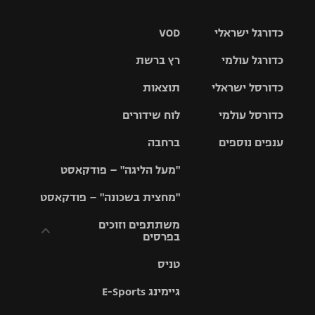
כדורגל ישראלי
VOD
כדורגל עולמי
רץ ברשת
ליגת העל
כדורסל ישראלי
תוצאות
ליגת
ליגה לאומית
האלופות
כדורסל עולמי
לוח שידורים
ליגת ווינר
סל
גביע הטוטו
ענפים נוספים
ברחבה
ליגה
NBA
אירופית
"מעל הליגה" – פודקאסט
ליגה לאומית
ליגיונרים
טניס
יורוליג
ליגה אנגלית
"מחצית בשכונה" – פודקאסט
כדורסל נשים
גביע המדינה
כדוריד
יורוקאפ
ליגה גרמנית
משתתפים וזוכים
בפרסים
מכבי תל
נבחרת
כדורעף
אביב
ישראל
ליגה
טניס
ספרדית
תקנון משתתפים
שחייה
הפועל חולון
מכבי חיפה
וזוכים בפרסים
גיימינג E-Sports
ליגה
איטלקית