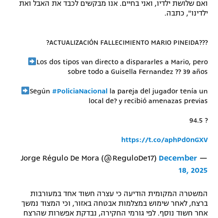
ואם שלושת ילדיו, ואני בחיים. אנו מבקשים לכבד את האבל ואת
רשיון להקרנה פומבית לבית עסק
ילדינו", כתבה.
הצטרפות לחבילת הערוצים
?ACTUALIZACIÓN FALLECIMIENTO MARIO PINEIDA???
לוח דרושים – ג'ובנט
Los dos tipos van directo a dispararles a Mario, pero
sobre todo a Guisella Fernandez ?? 39 años
תגיות
Según
#PoliciaNacional
la pareja del jugador tenía un
local de? y recibió amenazas previas
המגזין
94.5 ?
https://t.co/aphPd0nGXV
December
— Jorge Régulo De Mora (@ReguloDe17)
18, 2025
המשטרה המקומית הודיעה כי עצרה חשוד אחד במעורבות
ברצח, לאחר שימוש במצלמות אבטחה באזור, וכי המצוד נמשך
אחר חשוד נוסף. לפי גורמי החקירה, נבדקת אפשרות שהרצח