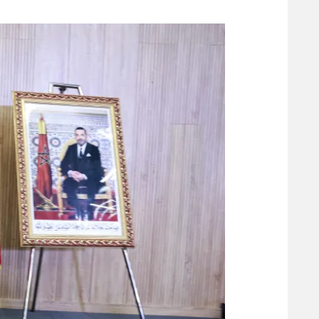
משתתפים וזוכים בפרסים
מכבי ת
הפועל 
תקנון משתתפים וזוכים בפרסים
הפועל 
תקנון עבור פעילות אלקטרה
הפועל 
תקנון עבור פעילות ספורט 1 – "מרלן"
מכבי נ
טניס
בני יהו
גיימינג E-Sports
תנאי שימוש
מדיניות פרטיות
תקנון פעילות ספורט 1
רשיון להקרנה פומבית לבית עסק
הצטרפות לחבילת הערוצים
לוח דרושים – ג'ובנט
תגיות