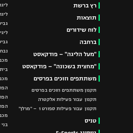
רץ ברשת
ליגת
ליגה
תוצאות
גביע
לוח שידורים
ליגי
ברחבה
גביע
נבחר
"מעל הליגה" – פודקאסט
מכבי
"מחצית בשכונה" – פודקאסט
בית"
משתתפים וזוכים בפרסים
מכבי
הפוע
תקנון משתתפים וזוכים בפרסים
הפוע
תקנון עבור פעילות אלקטרה
הפוע
תקנון עבור פעילות ספורט 1 – "מרלן"
מכבי
טניס
בני 
גיימינג E-Sports