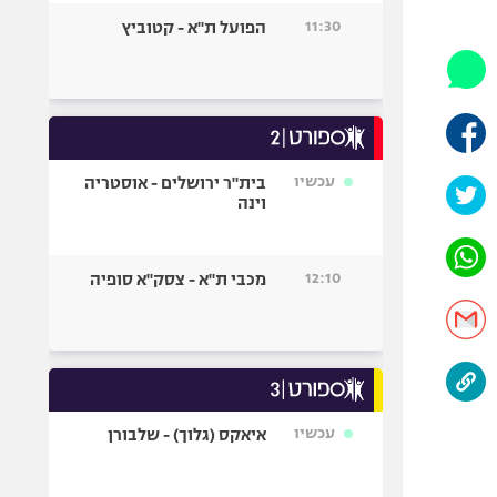
היאבקות WWE
11:30
הפועל ת"א - קטוביץ
אופניים
ספורט מוטורי
כדורמים
פוטבול אמריקאי NFL
בייסבול MLB
עכשיו
בית"ר ירושלים - אוסטריה
וינה
ספורט אתגרי
ואקסטרים
אומנויות לחימה
12:10
מכבי ת"א - צסק"א סופיה
גיימינג E-Sports
עכשיו
איאקס (גלוך) - שלבורן