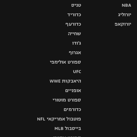
NBA
טניס
יורוליג
כדוריד
יורוקאפ
כדורעף
שחייה
ג'ודו
אגרוף
ספורט אולימפי
UFC
היאבקות WWE
אופניים
ספורט מוטורי
כדורמים
פוטבול אמריקאי NFL
בייסבול MLB