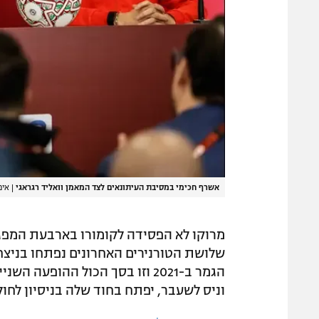
אשרף חכימי במסיבת העיתונאים לצד המאמן וואליד רגראגי
|
אימג'בנק T/AFP
מרוקו לא הפסידה לקומורו בארבעת המפגש
שלושת הטורנירים האחרונים נפתחו בניצ
הגמר ב-2021 וזו בסך הכול ההופע
וניס לשעבר, יפתח בחוד שלה בניסיון לחול