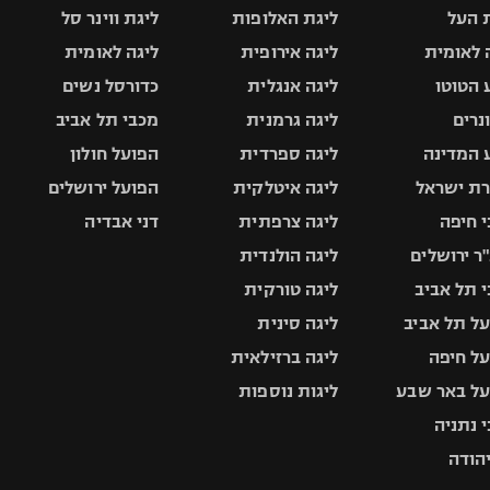
 העל
ליגת האלופות
ליגת ווינר סל
 לאומית
ליגה אירופית
ליגה לאומית
 הטוטו
ליגה אנגלית
כדורסל נשים
ונרים
ליגה גרמנית
מכבי תל אביב
 המדינה
ליגה ספרדית
הפועל חולון
ת ישראל
ליגה איטלקית
הפועל ירושלים
 חיפה
ליגה צרפתית
דני אבדיה
ר ירושלים
ליגה הולנדית
 תל אביב
ליגה טורקית
ל תל אביב
ליגה סינית
ל חיפה
ליגה ברזילאית
ל באר שבע
ליגות נוספות
 נתניה
יהודה