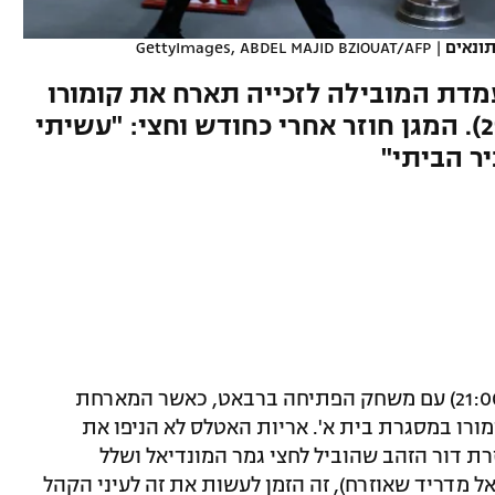
ונאים
|
GettyImages, ABDEL MAJID BZIOUAT/AFP
דת המובילה לזכייה תארח את קומורו
במשחק הפתיחה (ראשון, 21:00). המגן חוזר אחרי כחודש וחצי: "עשיתי
ר הביתי"
אליפות אפריקה תצא לדרך מחר (ראשון, 21:00) עם משחק הפתיחה ברבאט, כאשר המארחת
מורו במסגרת בית א'. אריות האטלס לא הניפו את
1, ומאמינים שבעזרת דור הזהב שהוביל לחצי גמר המונדיאל ושלל
ל מדריד שאוזרח), זה הזמן לעשות את זה לעיני הקהל