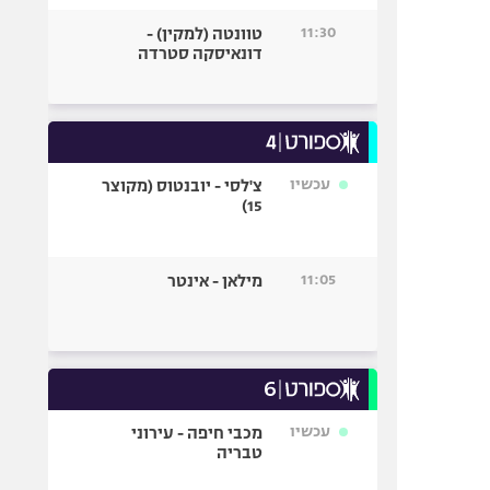
11:30
טוונטה (למקין) -
דונאיסקה סטרדה
עכשיו
צ'לסי - יובנטוס (מקוצר
15)
11:05
מילאן - אינטר
עכשיו
מכבי חיפה - עירוני
טבריה