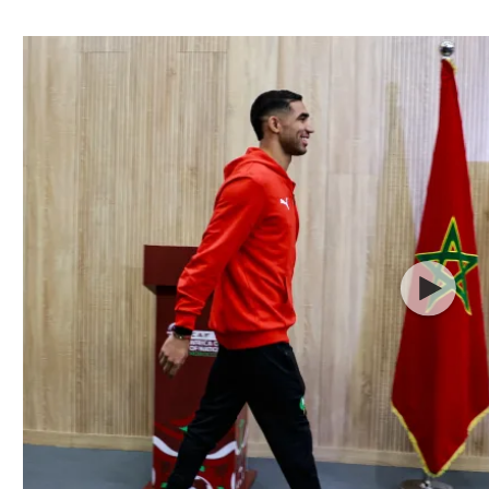
ל אביב
ליגה טורקית
תל אביב
ליגה סינית
חיפה
ליגה ברזילאית
באר שבע
ליגות נוספות
תניה
דה