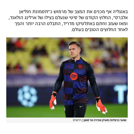
רשיון להקרנה פומבית לבית עסק
באנגליה אף מכנים את המצב של מרמוש כ"תסמונת חוליאן
אלברס", החלוץ הקודם של סיטי שנעלם בצילו של ארלינג הולאנד,
הצטרפות לחבילת הערוצים
ומאז שעזב וחתם באתלטיקו מדריד, התבלט הרבה יותר והפך
לאחד החלוצים הטובים בעולם.
לוח דרושים – ג'ובנט
תגיות
המגזין
שוער ברצלונה מארק אנדרה טר סטגן
|
רויטרס