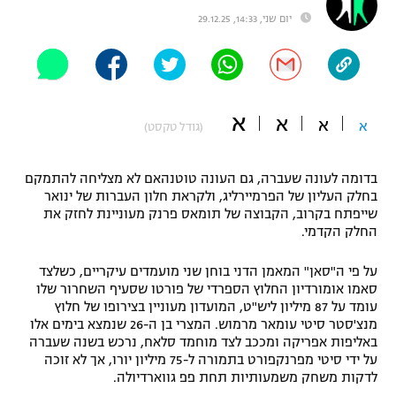
יום שני, 14:33, 29.12.25
"מחצית בשכונה" – פודקאסט
אופניים
ספורט מוטורי
משתתפים וזוכים בפרסים
א
א
כדורמים
א
א
(גודל טקסט)
תקנון משתתפים וזוכים בפרסים
טניס
פוטבול אמריקאי NFL
תקנון עבור פעילות אלקטרה
בדומה לעונה שעברה, גם העונה טוטנהאם לא מצליחה להתמקם
בחלק העליון של הפרמיירליג, ולקראת חלון העברות של ינואר
גיימינג E-Sports
בייסבול MLB
שייפתח בקרוב, הקבוצה של תומאס פרנק מעוניינת לחזק את
תקנון עבור פעילות ספורט 1 – "מרלן"
החלק הקדמי.
ספורט אתגרי ואקסטרים
תנאי שימוש
על פי ה"סאן" המאמן הדני בוחן שני מועמדים עיקריים, כשלצד
סאמו אומורדיון החלוץ הספרדי של פורטו שסעיף השחרור שלו
אומנויות לחימה
עומד על 87 מיליון ליש"ט, המועדון מעוניין בצירופו של חלוץ
מדיניות פרטיות
מנצ'סטר סיטי עומאר מרמוש. המצרי בן ה-26 שנמצא בימים אלו
גיימינג E-Sports
באליפות אפריקה ומככב לצד מוחמד סלאח, נרכש בשנה שעברה
על ידי סיטי מפרנקפורט בתמורה ל-75 מיליון יורו, אך לא זוכה
תקנון פעילות ספורט 1
לדקות משחק משמעותיות תחת פפ גווארדיולה.