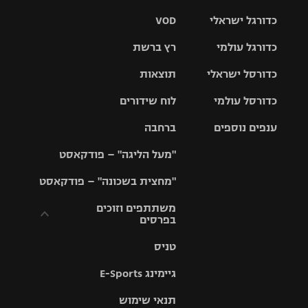
כדורגל ישראלי
VOD
כדורגל עולמי
רץ ברשת
ליגת העל
כדורסל ישראלי
תוצאות
ליגת
ליגה לאומית
האלופות
כדורסל עולמי
לוח שידורים
ליגת ווינר
סל
גביע הטוטו
ענפים נוספים
ברחבה
ליגה
NBA
אירופית
"מעל הליגה" – פודקאסט
ליגה לאומית
ליגיונרים
טניס
יורוליג
ליגה אנגלית
"מחצית בשכונה" – פודקאסט
כדורסל נשים
גביע המדינה
כדוריד
יורוקאפ
ליגה גרמנית
משתתפים וזוכים
בפרסים
מכבי תל
נבחרת
כדורעף
אביב
ישראל
ליגה
טניס
ספרדית
תקנון משתתפים
שחייה
הפועל חולון
מכבי חיפה
וזוכים בפרסים
גיימינג E-Sports
ליגה
איטלקית
ג'ודו
הפועל
בית"ר
תנאי שימוש
תקנון עבור פעילות