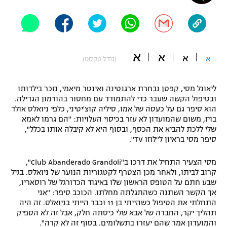
"מחצית בשכונה" – פודקאסט
אופניים
ספורט מוטורי
משתתפים וזוכים בפרסים
א
א
א
א
(גודל טקסט)
כדורמים
תקנון משתתפים וזוכים בפרסים
טניס
ליאונל מסי, קפטן נבחרת ארגנטינה ואינטר מיאמי, נזכר בילדותו
פוטבול אמריקאי NFL
ובטיפול הקשה שעבר כדי להתמודד עם מחסור בהורמון הגדילה.
תקנון עבור פעילות אלקטרה
הוא סיפר גם על כעסה של אמו, סיליה קוצ'יטיני, כלפי ניואלס אולד
גיימינג E-Sports
בייסבול MLB
בויז, משום שהמועדון לא עזר בכיסוי העלויות: "הם גרמו לאמא
תקנון עבור פעילות ספורט 1 – "מרלן"
שלי ללכת להביא את הכסף, ובסוף היא לא קיבלה אותו בכלל",
סיפר מסי בראיון ל"לוזו TV".
ספורט אתגרי ואקסטרים
תנאי שימוש
מסי הצעיר התחיל את דרכו ב"Club Abanderado Grandoli",
אומנויות לחימה
קרוב לביתו, ולאחר מכן הצטרף לקטגוריות הנוער של ניואלס. בגיל
שבע חתם על הטופס הראשון שלו באיגוד הכדורגל של רוסאריו,
מדיניות פרטיות
גיימינג E-Sports
אך הקשר השתנה כשהתגלתה מחלתו. הכוכב סיפר: "אני
התחלתי את הטיפול כשהייתי בן 11 וכבר הייתי בניואלס. זה היה
תהליך יקר, החברה של אבא שלי כיסתה חלק, אבל זה לא הספיק
תקנון פעילות ספורט 1
והמועדון אמר שהם יעזרו בתשלומים. בסוף זה לא קרה".