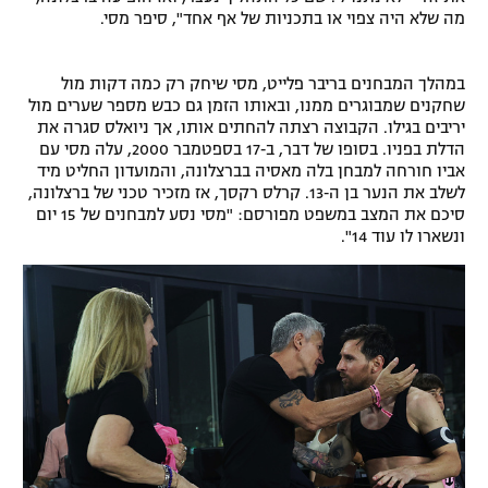
מה שלא היה צפוי או בתכניות של אף אחד", סיפר מסי.
במהלך המבחנים בריבר פלייט, מסי שיחק רק כמה דקות מול
שחקנים שמבוגרים ממנו, ובאותו הזמן גם כבש מספר שערים מול
יריבים בגילו. הקבוצה רצתה להחתים אותו, אך ניואלס סגרה את
הדלת בפניו. בסופו של דבר, ב‑17 בספטמבר 2000, עלה מסי עם
אביו חורחה למבחן בלה מאסיה בברצלונה, והמועדון החליט מיד
לשלב את הנער בן ה‑13. קרלס רקסך, אז מזכיר טכני של ברצלונה,
סיכם את המצב במשפט מפורסם: "מסי נסע למבחנים של 15 יום
ונשארו לו עוד 14".