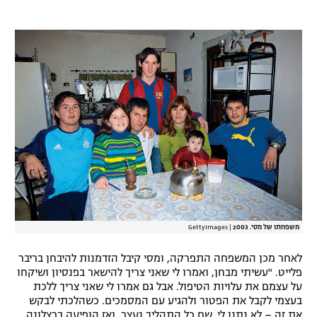
רשיון להקרנה פומבית לבית עסק
הצטרפות לחבילת הערוצים
לוח דרושים – ג'ובנט
תגיות
המגזין
משפחתו של מסי. 2003
|
GettyImages
לאחר מכן המשפחה התפרקה, ומסי קיבל הזדמנות להיבחן בריבר
פלייט. "עשיתי מבחן, ואמרו לי שאני צריך להישאר בפנסיון ושיקחו
על עצמם את עלויות הטיפול. אבל גם אמרו לי שאני צריך ללכת
בעצמי לקבל את הפטור ולהגיע עם המסמכים. כשהלכתי לבקש
את זה – לא נתנו לי. שם כל התהליך נעצר, ואז הופיעה ברצלונה,