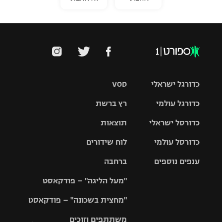
כדורגל ישראלי
VOD
כדורגל עולמי
רץ ברשת
ליגת העל
כדורסל ישראלי
תוצאות
ליגת
ליגה לאומית
האלופות
כדורסל עולמי
לוח שידורים
ליגת ווינר
סל
גביע הטוטו
ענפים נוספים
ברחבה
ליגה
NBA
אירופית
"מעל הליגה" – פודקאסט
ליגה לאומית
ליגיונרים
טניס
יורוליג
ליגה אנגלית
"מחצית בשכונה" – פודקאסט
כדורסל נשים
גביע המדינה
כדוריד
יורוקאפ
ליגה גרמנית
משתתפים וזוכים