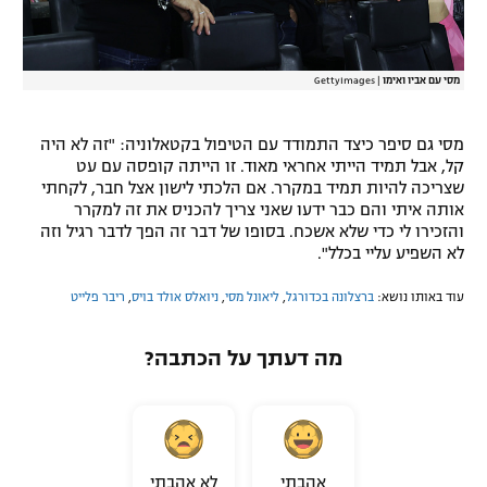
מסי עם אביו ואימו
|
GettyImages
מסי גם סיפר כיצד התמודד עם הטיפול בקטאלוניה: "זה לא היה
קל, אבל תמיד הייתי אחראי מאוד. זו הייתה קופסה עם עט
שצריכה להיות תמיד במקרר. אם הלכתי לישון אצל חבר, לקחתי
אותה איתי והם כבר ידעו שאני צריך להכניס את זה למקרר
והזכירו לי כדי שלא אשכח. בסופו של דבר זה הפך לדבר רגיל וזה
לא השפיע עליי בכלל".
עוד באותו נושא:
ברצלונה בכדורגל
,
ליאונל מסי
,
ניואלס אולד בויס
,
ריבר פלייט
מה דעתך על הכתבה?
אהבתי
לא אהבתי