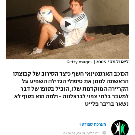
כדורסל נשים
נבחרת ישראל
יורוליג
ליגה ספרדית
טניס
VOD
מכבי תל אביב
מכבי חיפה
יורוקאפ
ליגה איטלקית
כדוריד
הפועל חולון
בית"ר ירושלים
רץ ברשת
ליגה צרפתית
כדורעף
הפועל ירושלים
מכבי תל אביב
ליגה הולנדית
שחייה
תוצאות
ליאונל מסי. 2005
|
GettyImages
דני אבדיה
הפועל תל אביב
ליגה טורקית
הכוכב הארגנטינאי חשף כיצד הסירוב של קבוצתו
ג'ודו
הפועל חיפה
הראשונה לממן את טיפולי הגדילה השפיע על
לוח שידורים
ליגה סינית
הקריירה המוקדמת שלו, הוביל בסופו של דבר
אגרוף
הפועל באר שבע
למעבר בלתי צפוי לברצלונה - ולמה הוא בסוף לא
ליגה ברזילאית
ברחבה
נשאר בריבר פלייט
ספורט אולימפי
מכבי נתניה
ליגות נוספות
UFC
"מעל הליגה" – פודקאסט
בני יהודה
מערכת ספורט 1
היאבקות WWE
יום רביעי, 08:31, 07.01.26