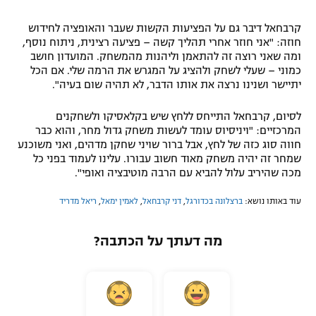
קרבחאל דיבר גם על הפציעות הקשות שעבר והאופציה לחידוש
חוזה: "אני חוזר אחרי תהליך קשה – פציעה רצינית, ניתוח נוסף,
ומה שאני רוצה זה להתאמן וליהנות מהמשחק. המועדון חושב
כמוני – שעלי לשחק ולהציג על המגרש את הרמה שלי. אם הכל
יתיישר ושנינו נרצה את אותו הדבר, לא תהיה שום בעיה".
לסיום, קרבחאל התייחס ללחץ שיש בקלאסיקו ולשחקנים
המרכזיים: "ויניסיוס עומד לעשות משחק גדול מחר, והוא כבר
חווה סוג כזה של לחץ, אבל ברור שויני שחקן מדהים, ואני משוכנע
שמחר זה יהיה משחק מאוד חשוב עבורו. עלינו לעמוד בפני כל
מכה שהיריב עלול להביא עם הרבה מוטיבציה ואופי".
עוד באותו נושא:
ברצלונה בכדורגל
,
דני קרבחאל
,
לאמין ימאל
,
ריאל מדריד
מה דעתך על הכתבה?