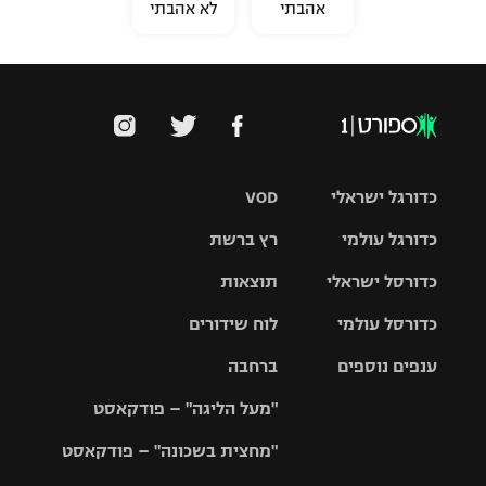
אהבתי
לא אהבתי
כדורגל ישראלי
VOD
כדורגל עולמי
רץ ברשת
ליגת העל
כדורסל ישראלי
תוצאות
ליגת
ליגה לאומית
האלופות
כדורסל עולמי
לוח שידורים
ליגת ווינר
סל
גביע הטוטו
ענפים נוספים
ברחבה
ליגה
NBA
אירופית
"מעל הליגה" – פודקאסט
ליגה לאומית
ליגיונרים
טניס
יורוליג
ליגה אנגלית
"מחצית בשכונה" – פודקאסט
כדורסל נשים
גביע המדינה
כדוריד