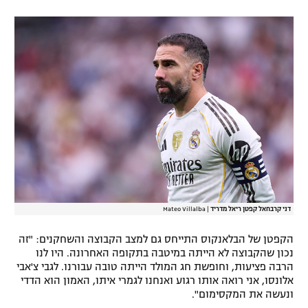
רשיון להקרנה פומבית לבית עסק
הצטרפות לחבילת הערוצים
לוח דרושים – ג'ובנט
תגיות
המגזין
דני קרבחאל קפטן ריאל מדריד
|
Mateo Villalba
הקפטן של הבלאנקוס התייחס גם למצב הקבוצה והשחקנים: "זה
נכון שהקבוצה לא הייתה במיטבה בתקופה האחרונה. היו לנו
הרבה פציעות, וחופשת חג המולד הייתה טובה עבורנו. לגבי צ'אבי
אלונסו, אני רואה אותו רגוע ואנחנו לגמרי איתו, האמון הוא הדדי
ונעשה את המקסימום".