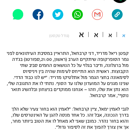
"מחצית בשכונה" – פודקאסט
אופניים
ספורט מוטורי
משתתפים וזוכים בפרסים
א
א
א
א
(גודל טקסט)
כדורמים
תקנון משתתפים וזוכים בפרסים
טניס
קפטן ריאל מדריד, דני קרבחאל, התראיין במסיבת העיתונאים לפני
פוטבול אמריקאי NFL
גמר הסופרקופה שיתקיים הערב (ראשון, 21:00,ספורט3) בג'דה
תקנון עבור פעילות אלקטרה
מול ברצלונה, ודיבר בגלוי על כל הנושאים החמים סביב שתי
גיימינג E-Sports
בייסבול MLB
הקבוצות. ראשית הוא התייחס לעימות שהיה בין ויניסיוס
תקנון עבור פעילות ספורט 1 – "מרלן"
לסימאונה בחצי הגמר מול אתלטיקו מדריד: "יש לנו כבוד הדדי.
שנינו מגנים על המועדון שלנו עד הסוף. נתתי לו את התגובה שלי,
ספורט אתגרי ואקסטרים
תנאי שימוש
הוא נתן את שלו, וזהו – אנחנו ממוקדים בניצחון ובלהשיג תואר
נוסף", אמר קרבחאל.
אומנויות לחימה
לגבי לאמין ימאל, ציין קרבחאל: "לאמין הוא בחור צעיר שלא הלך
מדיניות פרטיות
גיימינג E-Sports
בדרך הנכונה, אבל זהו. כל אחד מנסה להגן על האינטרסים שלו,
והוא בחור נהדר. כמובן שאני לא מאחל לו את הטוב ביותר מחר,
אך אין צורך להפוך את זה לסיפור גדול".
תקנון פעילות ספורט 1