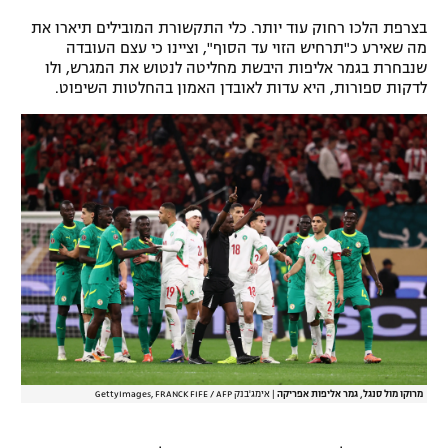
רשיון להקרנה פומבית לבית עסק
בצרפת הלכו רחוק עוד יותר. כלי התקשורת המובילים תיארו את
מה שאירע כ"תרחיש הזוי עד הסוף", וציינו כי עצם העובדה
שנבחרת בגמר אליפות היבשת מחליטה לנטוש את המגרש, ולו
הצטרפות לחבילת הערוצים
לדקות ספורות, היא עדות לאובדן האמון בהחלטות השיפוט.
לוח דרושים – ג'ובנט
תגיות
המגזין
מרוקו מול סנגל, גמר אליפות אפריקה
|
אימג'בנק GettyImages, FRANCK FIFE / AFP