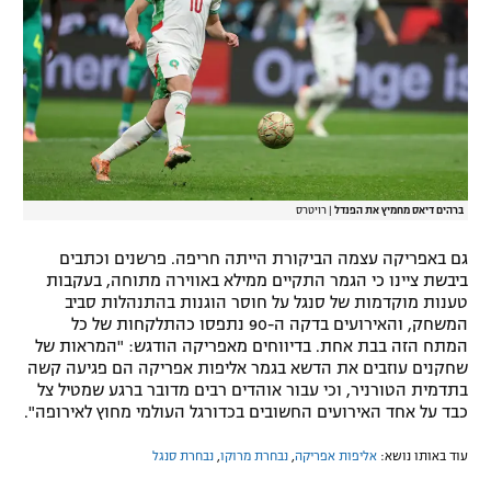
ברהים דיאס מחמיץ את הפנדל
|
רויטרס
גם באפריקה עצמה הביקורת הייתה חריפה. פרשנים וכתבים
ביבשת ציינו כי הגמר התקיים ממילא באווירה מתוחה, בעקבות
טענות מוקדמות של סנגל על חוסר הוגנות בהתנהלות סביב
המשחק, והאירועים בדקה ה-90 נתפסו כהתלקחות של כל
המתח הזה בבת אחת. בדיווחים מאפריקה הודגש: "המראות של
שחקנים עוזבים את הדשא בגמר אליפות אפריקה הם פגיעה קשה
בתדמית הטורניר, וכי עבור אוהדים רבים מדובר ברגע שמטיל צל
כבד על אחד האירועים החשובים בכדורגל העולמי מחוץ לאירופה".
עוד באותו נושא:
אליפות אפריקה
,
נבחרת מרוקו
,
נבחרת סנגל