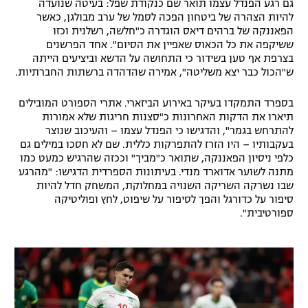
גם רגע הפנדל עצמו תואר שם כנקודת שפל: בעיטה שנועדה
להיות הצהרה של ביטחון הפכה לסמל של ערב מבולגן, כאשר
הפאננקה של ברהים דיאס הוגדרה כ"חלשה, רשלנית וכזו
ששיקפה את כל הכאוס שאפיין את הסיום". אחד הפרשנים
בצרפת אף טען בשידור כי התחושה על הדשא וביציעים הייתה
ש"הכול כבר יצא משליטה", אמירה שהדהדה ברשתות החברתיות.
בספרד התמקדו בעיקר באירוע הביזארי. אתרי הספורט המובילים
תיארו את הדקות האחרונות כ"סצנות חריגות שלא אמורות
להתרחש בגמר", והדגישו כי הפנדל עצמו – והעיכוב שנוצר
בעקבותיו – היו הזרז להתפרקות כללית. שם לא חסכו במילים גם
כלפי ניסיון הפאננקה, שתואר כ"מביך" וככזה שהרגיש כמעט כמו
מתנה לשוער אדוארד מנדי. בעיתונות הספרדית הדגישו: "מהרגע
שבו נשרקה השריקה השנויה במחלוקת, המשחק חדל להיות
סיפור על כדורגל והפך לסיפור על שיפוט, לחץ ופוליטיקה
ספורטיבית".