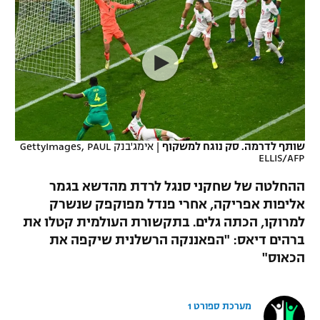
כדורסל נשים
נבחרת ישראל
יורוליג
ליגה ספרדית
טניס
VOD
מכבי תל אביב
מכבי חיפה
יורוקאפ
ליגה איטלקית
כדוריד
הפועל חולון
בית"ר ירושלים
רץ ברשת
ליגה צרפתית
כדורעף
הפועל ירושלים
מכבי תל אביב
ליגה הולנדית
שחייה
תוצאות
שותף לדרמה. סק נוגח למשקוף
|
אימג'בנק GettyImages, PAUL
דני אבדיה
הפועל תל אביב
ELLIS/AFP
ליגה טורקית
ג'ודו
ההחלטה של שחקני סנגל לרדת מהדשא בגמר
הפועל חיפה
לוח שידורים
אליפות אפריקה, אחרי פנדל מפוקפק שנשרק
ליגה סינית
אגרוף
למרוקו, הכתה גלים. בתקשורת העולמית קטלו את
הפועל באר שבע
ליגה ברזילאית
ברהים דיאס: "הפאננקה הרשלנית שיקפה את
ברחבה
ספורט אולימפי
הכאוס"
מכבי נתניה
ליגות נוספות
UFC
"מעל הליגה" – פודקאסט
בני יהודה
מערכת ספורט 1
היאבקות WWE