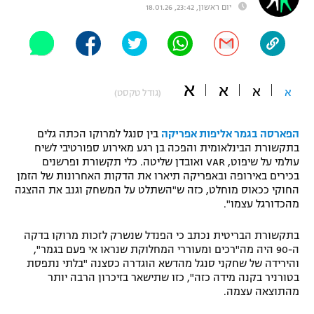
יום ראשון, 23:42, 18.01.26
"מחצית בשכונה" – פודקאסט
אופניים
ספורט מוטורי
משתתפים וזוכים בפרסים
א
א
א
א
(גודל טקסט)
כדורמים
תקנון משתתפים וזוכים בפרסים
טניס
פוטבול אמריקאי NFL
הפארסה בגמר אליפות אפריקה
בין סנגל למרוקו הכתה גלים
תקנון עבור פעילות אלקטרה
בתקשורת הבינלאומית והפכה בן רגע מאירוע ספורטיבי לשיח
גיימינג E-Sports
עולמי על שיפוט, VAR ואובדן שליטה. כלי תקשורת ופרשנים
בייסבול MLB
תקנון עבור פעילות ספורט 1 – "מרלן"
בכירים באירופה ובאפריקה תיארו את הדקות האחרונות של הזמן
החוקי ככאוס מוחלט, כזה ש"השתלט על המשחק וגנב את ההצגה
ספורט אתגרי ואקסטרים
מהכדורגל עצמו".
תנאי שימוש
אומנויות לחימה
בתקשורת הבריטית נכתב כי הפנדל שנשרק לזכות מרוקו בדקה
ה-90 היה מה"רכים ומעוררי המחלוקת שנראו אי פעם בגמר",
מדיניות פרטיות
והירידה של שחקני סנגל מהדשא הוגדרה כסצנה "בלתי נתפסת
גיימינג E-Sports
בטורניר בקנה מידה כזה", כזו שתישאר בזיכרון הרבה יותר
מהתוצאה עצמה.
תקנון פעילות ספורט 1