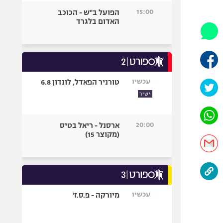
היאבקות WWE
15:00
הפועל ב"ש - הכוכב
אופניים
האדום בלגרד
ספורט מוטורי
כדורמים
פוטבול אמריקאי NFL
בייסבול MLB
עכשיו
טורניר הפאדל, לונדון 6.8
ספורט אתגרי
ישיר
ואקסטרים
אומנויות לחימה
20:00
ארסנל - ריאל בטיס
גיימינג E-Sports
(מקוצר 15)
עכשיו
מיורקה - פ.ס.ז'