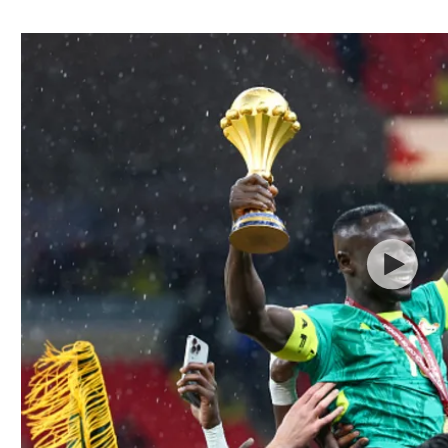
ל אביב
ליגה טורקית
תל אביב
ליגה סינית
חיפה
ליגה ברזילאית
באר שבע
ליגות נוספות
תניה
דה