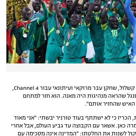
פעולותיו של מאנה זכו לשבחים רבים. חסן קשלול, שחקן עבר מרוקאי ועיתונאי עבור Channel 4,
נגל שהראה מנהיגות היה מאנה. הוא חזר למתחם
האיש שהחזיר אותם".
עות בינלאומיות, הכריז כי לא ישתתף בעוד טורניר יבשתי: "אני מאוד
רה כאן. אשאר עם הקבוצה עד גביע העולם, אבל אחרי
שקול לשנות את החלטתו: "המדינה אינה מסכימה עם