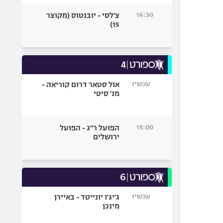
16:30
צ'לסי - יובנטוס (מקוצר
15)
עכשיו
אול סטאר דרום קוריאה -
מנ' סיטי
15:00
הפועל ר"ג - הפועל
ירושלים
עכשיו
ג'יג'ו יונייטד - באיירן
מינכן