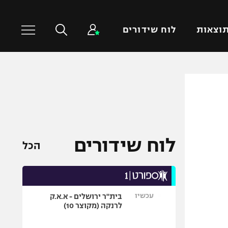
וצאות
לוח שידורים
כדורסל עולמי
ענפים נוספים
NBA
טניס
יורוליג
כדוריד
יורוקאפ
כדורעף
לוח שידורים
הכל
שחייה
ג'ודו
אגרוף
עכשיו
בית"ר ירושלים - א.א.ק
ספורט אולימפי
לרנקה (מקוצר 10)
UFC