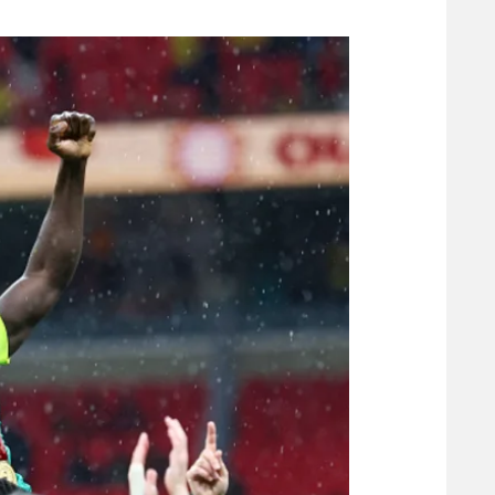
משתתפים וזוכים בפרסים
מכבי ת
הפועל 
תקנון משתתפים וזוכים בפרסים
הפועל 
תקנון עבור פעילות אלקטרה
הפועל 
תקנון עבור פעילות ספורט 1 – "מרלן"
מכבי נ
טניס
בני יהו
גיימינג E-Sports
תנאי שימוש
מדיניות פרטיות
תקנון פעילות ספורט 1
רשיון להקרנה פומבית לבית עסק
הצטרפות לחבילת הערוצים
לוח דרושים – ג'ובנט
תגיות