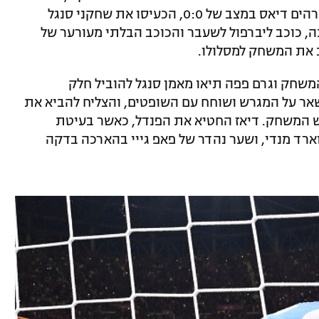
הענקת פנדל מפוקפק בתוספת הזמן על ברהים דיאס במצב של 0:0, הכעיסו את שחקני סנגל
ה, כוכב ליברפול לשעבר והכוכב הבלתי מעורער של
 את המשחק למסלולו.
שחק וגרם פפה תיאו מאמן סנגל להוביל חלק
ר על המגרש ושוחח עם השופטים, והצליח להביא את
 המשחק. דיאז החטיא את הפנדל, כאשר בעיטת
ארד מנדי, ושער נהדר של פאפ גייי בהארכה בדקה