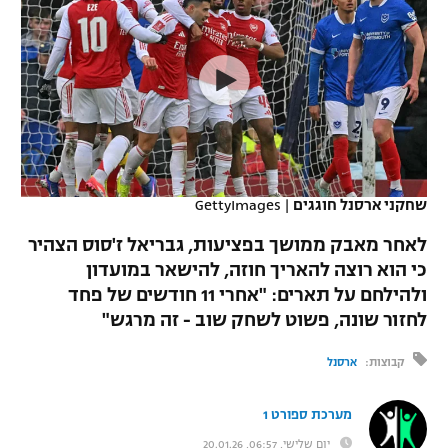
כדורסל נשים
נבחרת ישראל
יורוליג
ליגה ספרדית
טניס
VOD
מכבי תל אביב
מכבי חיפה
יורוקאפ
ליגה איטלקית
כדוריד
הפועל חולון
בית"ר ירושלים
רץ ברשת
ליגה צרפתית
כדורעף
הפועל ירושלים
מכבי תל אביב
ליגה הולנדית
שחייה
תוצאות
שחקני ארסנל חוגגים
|
GettyImages
דני אבדיה
הפועל תל אביב
ליגה טורקית
לאחר מאבק ממושך בפציעות, גבריאל ז'סוס הצהיר
ג'ודו
הפועל חיפה
כי הוא רוצה להאריך חוזה, להישאר במועדון
לוח שידורים
ליגה סינית
ולהילחם על תארים: "אחרי 11 חודשים של פחד
אגרוף
הפועל באר שבע
לחזור שונה, פשוט לשחק שוב - זה מרגש"
ליגה ברזילאית
ברחבה
ספורט אולימפי
מכבי נתניה
קבוצות:
ארסנל
ליגות נוספות
UFC
"מעל הליגה" – פודקאסט
בני יהודה
מערכת ספורט 1
היאבקות WWE
יום שלישי, 06:57, 20.01.26