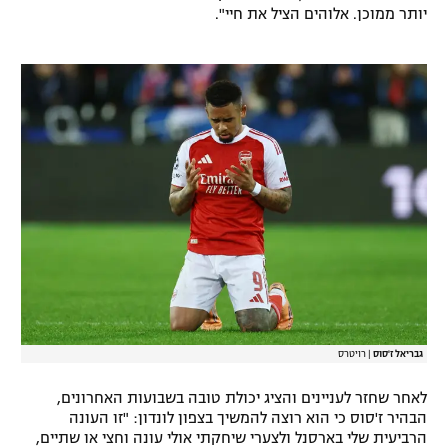
יותר ממוכן. אלוהים הציל את חיי".
רשיון להקרנה פומבית לבית עסק
הצטרפות לחבילת הערוצים
לוח דרושים – ג'ובנט
תגיות
המגזין
גבריאל ז'סוס
|
רויטרס
לאחר שחזר לעניינים והציג יכולת טובה בשבועות האחרונים,
הבהיר ז'סוס כי הוא רוצה להמשיך בצפון לונדון: "זו העונה
הרביעית שלי בארסנל ולצערי שיחקתי אולי עונה וחצי או שתיים,