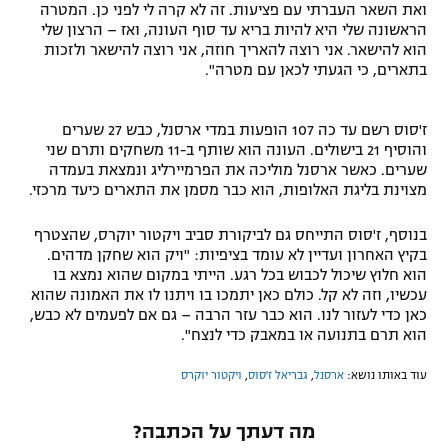
ואת השאר העברתי עם פציעות. זה לא קרה לי לפני כן. המטרה
הראשונה שלי היא להיות בריא עד סוף העונה, ואז – הרצון שלי
הוא להישאר. אני רוצה להאריך חוזה, אני רוצה להישאר ולזכות
בתארים, כי הגעתי לכאן עם מטרה".
ז'סוס רשם עד כה 107 הופעות במדי ארסנל, כבש 27 שערים
והוסיף 21 בישולים. העונה הוא שותף ב-11 משחקים ותרם שני
שערים. כאשר ארסנל מוליכה את הפרמיירליג ונמצאת בעמדה
מצוינת בליגת האלופות, הוא כבר מסמן את התארים כיעד מרכזי.
בנוסף, ז'סוס התייחס גם לביקורת סביב ויקטור יוקרס, שהצטרף
בקיץ האחרון ועדיין לא עומד בציפיות: "ויק הוא שחקן מדהים.
הוא חלוץ שיכול לכבוש בכל רגע. הייתי במקום שהוא נמצא בו
עכשיו, וזה לא קל. כולם כאן יתמכו בו ויתנו לו את האמונה שהוא
כאן כדי לעזור לנו. הוא כבר עזר הרבה – גם אם לפעמים לא כבש,
הוא תרם בתנועה או במאבק כדי לנצח".
עוד באותו נושא:
ארסנל
,
גבריאל ז'סוס
,
ויקטור יוקרס
מה דעתך על הכתבה?