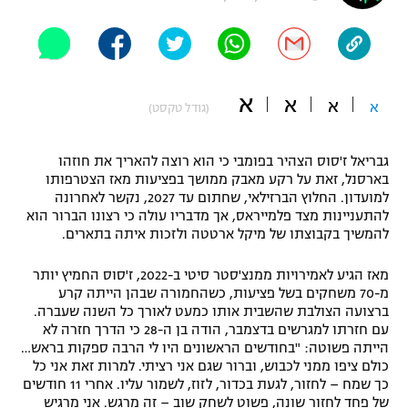
"מחצית בשכונה" – פודקאסט
אופניים
ספורט מוטורי
משתתפים וזוכים בפרסים
א
א
א
א
(גודל טקסט)
כדורמים
תקנון משתתפים וזוכים בפרסים
טניס
גבריאל ז'סוס הצהיר בפומבי כי הוא רוצה להאריך את חוזהו
פוטבול אמריקאי NFL
בארסנל, זאת על רקע מאבק ממושך בפציעות מאז הצטרפותו
תקנון עבור פעילות אלקטרה
למועדון. החלוץ הברזילאי, שחתום עד 2027, נקשר לאחרונה
גיימינג E-Sports
בייסבול MLB
להתעניינות מצד פלמייראס, אך מדבריו עולה כי רצונו הברור הוא
תקנון עבור פעילות ספורט 1 – "מרלן"
להמשיך בקבוצתו של מיקל ארטטה ולזכות איתה בתארים.
ספורט אתגרי ואקסטרים
תנאי שימוש
מאז הגיע לאמירויות ממנצ'סטר סיטי ב-2022, ז'סוס החמיץ יותר
מ-70 משחקים בשל פציעות, כשהחמורה שבהן הייתה קרע
אומנויות לחימה
ברצועה הצולבת שהשבית אותו כמעט לאורך כל השנה שעברה.
עם חזרתו למגרשים בדצמבר, הודה בן ה-28 כי הדרך חזרה לא
מדיניות פרטיות
גיימינג E-Sports
הייתה פשוטה: "בחודשים הראשונים היו לי הרבה ספקות בראש…
כולם ציפו ממני לכבוש, וברור שגם אני רציתי. למרות זאת אני כל
כך שמח – לחזור, לגעת בכדור, לזוז, לשמור עליו. אחרי 11 חודשים
תקנון פעילות ספורט 1
של פחד לחזור שונה, פשוט לשחק שוב – זה מרגש. אני מרגיש