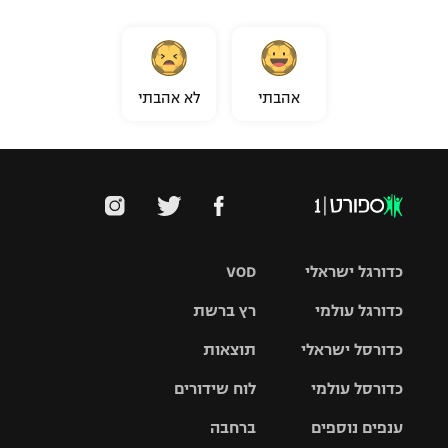
אהבתי
לא אהבתי
כדורגל ישראלי
VOD
כדורגל עולמי
רץ ברשת
ליגת העל
כדורסל ישראלי
תוצאות
ליגת
ליגה לאומית
האלופות
כדורסל עולמי
לוח שידורים
ליגת ווינר
סל
גביע הטוטו
ענפים נוספים
ברחבה
ליגה
NBA
אירופית