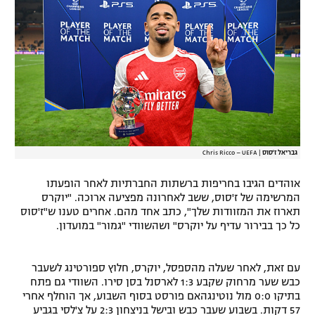
רשיון להקרנה פומבית לבית עסק
הצטרפות לחבילת הערוצים
לוח דרושים – ג'ובנט
תגיות
המגזין
גבריאל ז'סוס
|
Chris Ricco – UEFA
אוהדים הגיבו בחריפות ברשתות החברתיות לאחר הופעתו
המרשימה של ז'סוס, ששב לאחרונה מפציעה ארוכה. "יוקרס
תארוז את המזוודות שלך", כתב אחד מהם. אחרים טענו ש"ז'סוס
כל כך בבירור עדיף על יוקרס" ושהשוודי "גמור" במועדון.
עם זאת, לאחר שעלה מהספסל, יוקרס, חלוץ ספורטינג לשעבר
כבש שער מרחוק שקבע 1:3 לארסנל בסן סירו. השוודי גם פתח
בתיקו 0:0 מול נוטינגהאם פורסט בסוף השבוע, אך הוחלף אחרי
57 דקות. בשבוע שעבר כבש ובישל בניצחון 2:3 על צ'לסי בגביע