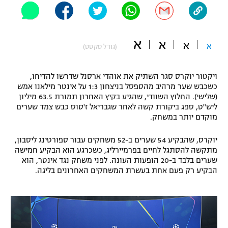
"מחצית בשכונה" – פודקאסט
אופניים
א
א
א
ספורט מוטורי
א
משתתפים וזוכים בפרסים
(גודל טקסט)
כדורמים
ויקטור יוקרס סגר השתיק את אוהדי ארסנל שדרשו להדיחו,
תקנון משתתפים וזוכים בפרסים
טניס
כשכבש שער מרהיב מהספסל בניצחון 1:3 על אינטר מילאנו אמש
פוטבול אמריקאי NFL
(שלישי). החלוץ השוודי, שהגיע בקיץ האחרון תמורת 63.5 מיליון
תקנון עבור פעילות אלקטרה
ליש"ט, ספג ביקורת קשה לאחר שגבריאל ז'סוס כבש צמד שערים
גיימינג E-Sports
מוקדם יותר במשחק.
בייסבול MLB
תקנון עבור פעילות ספורט 1 – "מרלן"
יוקרס, שהבקיע 54 שערים ב-52 משחקים עבור ספורטינג ליסבון,
ספורט אתגרי ואקסטרים
מתקשה להסתגל לחיים בפרמיירליג, כשכרגע הוא הבקיע חמישה
תנאי שימוש
שערים בלבד ב-20 הופעות העונה. לפני משחק נגד אינטר, הוא
אומנויות לחימה
הבקיע רק פעם אחת בעשרת המשחקים האחרונים בליגה.
מדיניות פרטיות
גיימינג E-Sports
תקנון פעילות ספורט 1