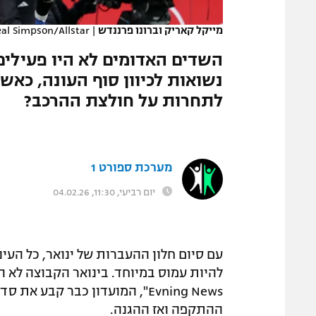
המגזין
מייקל קאריק וברונו פרננדש
|
al Simpson/Allstar
השדים האדומים לא היו פעילים
נשואות לכיוון סוף העונה, כאשר
לתחרות על חולצת ההרכב?
מערכת ספורט 1
יום רביעי, 11:30, 04.02.26
עם סיום חלון ההעברות של ינואר, כל העינ
Evning News", המועדון כבר קבע
ההתקפה ואז ההגנה.