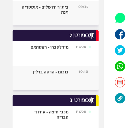
היאבקות WWE
09:35
בית"ר ירושלים - אוסטריה
אופניים
וינה
ספורט מוטורי
כדורמים
פוטבול אמריקאי NFL
בייסבול MLB
עכשיו
מידלסברו - רקסהאם
ספורט אתגרי
ואקסטרים
אומנויות לחימה
10:10
בוכום - הרטה ברלין
גיימינג E-Sports
עכשיו
מכבי חיפה - עירוני
טבריה