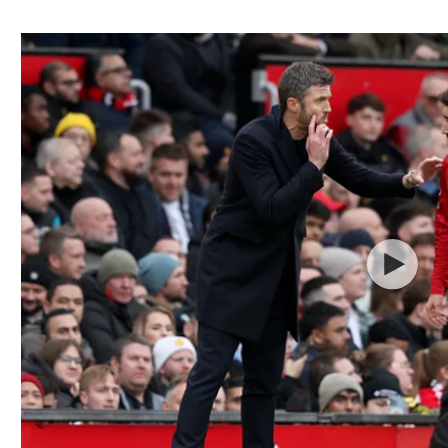
ל אביב
ליגה טורקית
תל אביב
ליגה סינית
חיפה
ליגה ברזילאית
באר שבע
ליגות נוספות
תניה
דה