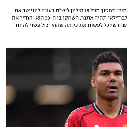
הקישור הוא מוקד העניין. עזיבתו של קאסמירו תחסוך מעל 18 מיליון ליש"ט בעונה ליונייטד אם
תחזור לליגת האלופות, אך מציאת מחליף לברזילאי תהיה אתגר. השחקן בן ה-33 הוא "החזיר את
שהו שיוכל לעשות את כל מה שהוא יכול עשוי להיות