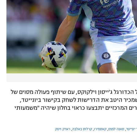
 הכדורגל ג'ייסון וילקוקס, עם שיתוף פעולה מסוים של
 שמכיר היטב את הדרישות לשחק בקישור ביונייטד,
ם המרכזיים יתבצעו כראוי בחלון שיהיה "משמעותי
יונייטד
,
סאנה למנס
,
קאסמירו
,
קרלוס באלבה
,
ראדק ויטק