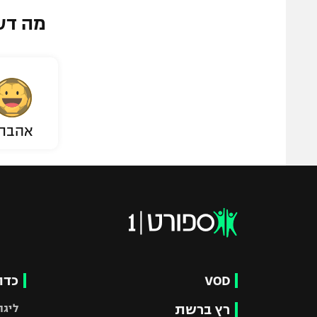
מה דע
אהבת
VOD
כדו
רץ ברשת
ליגת