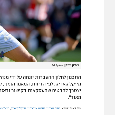
ראדק ויטק
|
Ed Sykes
התכנון לחלון ההעברות יונחה על ידי מנהל
מייקל קאריק. לפי הדיווח, המאמן הזמני,
יצטרך להבטיח שהעסקאות בקישור ובאזורי
מאוד".
עוד באותו נושא:
אדם וורטון
,
אליוט אנדרסון
,
מייקל קאריק
,
מנצ'סטר 