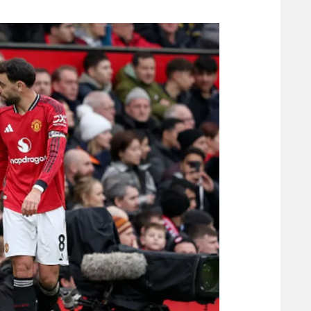
משתתפים וזוכים בפרסים
מכבי ת
הפועל 
תקנון משתתפים וזוכים בפרסים
הפועל 
תקנון עבור פעילות אלקטרה
הפועל 
תקנון עבור פעילות ספורט 1 – "מרלן"
מכבי נ
טניס
בני יהו
גיימינג E-Sports
תנאי שימוש
מדיניות פרטיות
תקנון פעילות ספורט 1
רשיון להקרנה פומבית לבית עסק
הצטרפות לחבילת הערוצים
לוח דרושים – ג'ובנט
תגיות