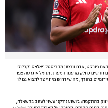
נגהאם פורסט, אדם וורטון מקריסטל פאלאס וקרלוס
ם חדשים כחלק מרענון המערך. מנואל אוגרטה צפוי
ירופיים בחורף, מה שידרוש מיונייטד למצוא גם לו
זוק בהתקפה: ג'ושוע זירקזי עשוי לעזוב בהשאלה,
וג'יידון סאנצ'ו ומרכוסס רשפורד צפויים לעזוב בתום חוזיהם. החזרה של קאריק למערך 4-2-3-1