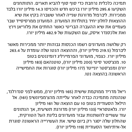
תמיכה כלכלית נרחבת כדי סוף סוף להביא תארים. התותחנים
השקיעו 295.6 מיליון יורו ברכש חדש והכניסו 14.3 מיליון יורו בלבד
ממכירות. ליברפול מדורגת שנייה לאחר ששברה בקיץ את שיא
ההוצאות לחלון יחיד בתולדות המועדון. המועדון ממרסיסייד שבר
פעמיים את שיא ההעברה הבריטי כאשר החתים את פלוריאן וירץ
ואת אלכסנדר איסק, עם השקעות של 482.9 מיליון יורו.
רק שלושה מועדונים רשמו הכנסות גבוהות יותר ממכירות מאשר
ליברפול (219.5 מיליון יורו), וההוצאה הנטו שלה עומדת על 263.4
מיליון יורו. כצפוי, מועדוני הפרמיירליג דומיננטים בטופ
10. מנצ'סטר סיטי (200 מיליון יורו), טוטנהאם (183 מיליון
יורו) ומנצ'סטר יונייטד (177 מיליון יורו) סוגרות את החמישייה
הראשונה בהוצאה נטו.
ריאל מדריד ממוקמת שישית (165 מיליון יורו), ממש לפני סנדרלנד,
שנהנתה מתמיכה כבדה לאחר עלייתה מהצ'מפיונשיפ (161). אל
הילאל הסעודית בטופ 10 עם הוצאה של 161 מיליון
יורו. גלאטסראיי (133 מיליון יורו) מדורגת תשיעית, אך הנתונים
עוד עשויים להשתנות עבור מועדונים בליגת העל הטורקית,
שהחלון שלה יסגר רק ביום שישי. את העשירייה הראשונה סוגרת
אל-איתיחאד הסעודית (119 מיליון יורו).