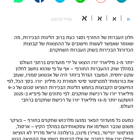
"מחצית בשכונה" – פודקאסט
אופניים
א
א
א
א
(גודל טקסט)
ספורט מוטורי
משתתפים וזוכים בפרסים
חלון העברות של החורף נסגר כעת ברוב הליגות הבכירות, מה
כדורמים
שאומר שאפשר לעשות חישובים על ההוצאות של קבוצות
תקנון משתתפים וזוכים בפרסים
הכדורגל הבכירות בשוק העברות השחקנים.
טניס
פוטבול אמריקאי NFL
יותר מ-2 מיליארד יורו הוצאו על ידי מועדונים ברחבי העולם
תקנון עבור פעילות אלקטרה
במהלך שוק ההעברות החורפי – אף על פי שהוא נחשב לחלון
גיימינג E-Sports
בייסבול MLB
שקט יחסית. המעבר הגדול ביותר היה של אנטואן סמניו, שעזב
תקנון עבור פעילות ספורט 1 – "מרלן"
את בורנמות' למנצ'סטר סיטי תמורת 72 מיליון יורו. בסך הכל, לפי
החישובים הקבוצות בחמש הליגות הבכירות הוציאו סכום של כ-9
ספורט אתגרי ואקסטרים
תנאי שימוש
מיליארד יורו על רכישת שחקנים. לפי נתונים של פיפ"א ב-2025
הושקעו יותר מ-13 מיליארד יורו על רכישת שחקנים ברחבי
אומנויות לחימה
העולם.
מדיניות פרטיות
גיימינג E-Sports
כמעט כל מועדוני הפאר נמנעו מלרכוש שחקנים בחורף – בעיקר
משום שכבר השלימו את עסקאותיהם במהלך הקיץ – ארסנל,
תקנון פעילות ספורט 1
מנצ'סטר יונייטד, באיירן מינכן, ברצלונה וריאל מדריד לא הוציאו
אפילו יורו אחד בחורף. אז אילו קבוצות רשמו את ההוצאה הנטו