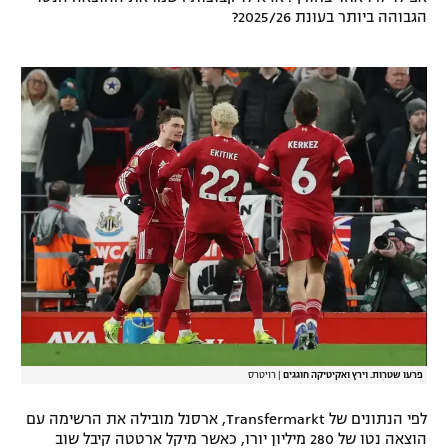
הגבוהה ביותר בעונת 2025/26?
רשיון להקרנה פומבית לבית עסק
הצטרפות לחבילת הערוצים
לוח דרושים – ג'ובנט
תגיות
המגזין
פרעו שטרות. וירץ ואקיטיקה חוגגים
|
רויטרס
לפי הנתונים של Transfermarkt, ארסנל מובילה את הרשימה עם
הוצאה נטו של 280 מיליון יורו, כאשר מיקל ארטטה קיבל שוב