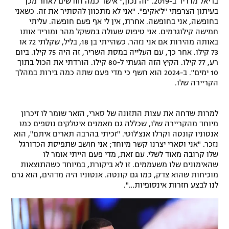
בריאל מדריד ב-2019. "זה נכון," אישר כמה חודשים לאחר מכן
בעיתון הצרפתי "ל'אקיפ". "אני לא מתכוון להסתיר את זה. כשאני
רשיון להקרנה פומבית לבית עסק
בחופשה, אני בחופשה. אחרת, אין לי אף פעם חופשה. עליתי
חמישה קילוגרמים. אני טיפוס שעולה במשקל מהר ומוריד אותו
הצטרפות לחבילת הערוצים
באותה מהירות אם אני נזהר. כשהייתי בן 18, בליל, שקלתי 72 או
73 קילו. אחר כך, עם העלייה במסת השריר, זה היה 75 קילו. ביום
לוח דרושים – ג'ובנט
רע, 77 קילו. הקיץ הזה הגעתי ל-80 קילו. הורדתי את הכול בתוך
10 ימים". ב-2024 הוא חשף כי מדי פעם שתה כמה בירות במהלך
הקריירה שלו.
תגיות
המגזין
למרות שדחה את עצות התזונה של סארי, הזאר שומר לו זיכרון
מיוחד מהקריירה שלו, שכללה גם מאמנים איטלקים נוספים כמו
אנטוניו קונטה וקרלו אנצ'לוטי. "זכיתי בהרבה תארים איתם", הוא
נזכר. "אני וסארי יצרנו קשר מיוחד; אני חושב שתפיסת הכדורגל
שלו קרובה מאוד לשלי. עם זאת, מדי פעם הייתי אומר לו
שהאימונים שלו משעממים. זו לא ביקורת, במיוחד כשהתוצאות
מוכיחות שהוא צדק, כמו גם קונטה. אנטוניו היה מדהים, הוא גרם
לנו לבצע חזרות אינסופיות…".