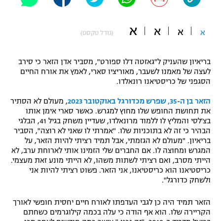
"מחצית בשכונה" – פודקאסט
אופניים
א
א
א
א
(גודל טקסט)
ספורט מוטורי
משתתפים וזוכים בפרסים
בריאיון שהעניק ל"גאזטה דלו ספורט", מסביר אדן הזאר כי סירב
כדורמים
לעצה של מאמנו לשעבר, מאוריציו סארי, לאמץ את אורח החיים
תקנון משתתפים וזוכים בפרסים
טניס
הסגפני של כריסטיאנו רונאלדו.
פוטבול אמריקאי NFL
תקנון עבור פעילות אלקטרה
הזאר בן ה-35, שפרש מכדורגל באוקטובר 2023
, מעולם לא הסתיר
את תחושת החופש שלו מחוץ למגרש. כאשר סארי אימן אותו
גיימינג E-Sports
בייסבול MLB
בצ'לסי והמליץ לו ללמוד מרונאלדו, שעדיין משחק בגיל 41, הבלגי
תקנון עבור פעילות ספורט 1 – "מרלן"
הבהיר כי זה לא בתוכניות שלו. "אמרתי לו שאני לא רוצה", הסביר
ספורט אתגרי ואקסטרים
בריאיון. "מעולם לא הגזמתי, אבל תמיד רציתי להיות הזאר, על
תנאי שימוש
המגרש ומחוצה לו. אם החברים שלי הזמינו אותי לארוחת ערב, לא
הייתי מסרב, ואם רציתי לשתות משהו, לא הייתי מונע זאת מעצמי.
אומנויות לחימה
כריסטיאנו הוא כריסטיאנו, אני הזאר. פשוט רציתי להיות אני
מדיניות פרטיות
ולשחק כדורגל".
גיימינג E-Sports
הזאר תמיד היה כן לגבי העדפתו לאורח חיים יחסית חופשי לאורך
תקנון פעילות ספורט 1
הקריירה שלו. הוא אף הודה כי עלה בכמה קילוגרמים כשחתם