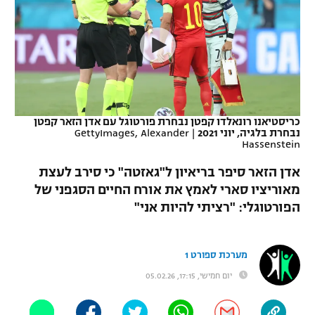
כדורסל נשים
נבחרת ישראל
יורוליג
ליגה ספרדית
טניס
VOD
מכבי תל אביב
מכבי חיפה
יורוקאפ
ליגה איטלקית
כדוריד
הפועל חולון
בית"ר ירושלים
רץ ברשת
ליגה צרפתית
כדורעף
הפועל ירושלים
מכבי תל אביב
כריסטיאנו רונאלדו קפטן נבחרת פורטוגל עם אדן הזאר קפטן
נבחרת בלגיה, יוני 2021
|
GettyImages, Alexander
ליגה הולנדית
שחייה
תוצאות
Hassenstein
דני אבדיה
הפועל תל אביב
ליגה טורקית
אדן הזאר סיפר בריאיון ל"גאזטה" כי סירב לעצת
ג'ודו
הפועל חיפה
מאוריציו סארי לאמץ את אורח החיים הסגפני של
לוח שידורים
ליגה סינית
הפורטוגלי: "רציתי להיות אני"
אגרוף
הפועל באר שבע
ליגה ברזילאית
ברחבה
ספורט אולימפי
מכבי נתניה
מערכת ספורט 1
ליגות נוספות
UFC
יום חמישי, 17:15, 05.02.26
"מעל הליגה" – פודקאסט
בני יהודה
היאבקות WWE