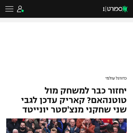
כדורגל ישראלי
ליגת העל
כדורגל עולמי
כדורגל עולמי
ליגה לאומית
יחזור כבר למשחק מול
ליגת האלופות
כדורסל ישראלי
גביע הטוטו
טוטנהאם? קאריק עדכן לגבי
ליגה אירופית
שני שחקני מנצ'סטר יונייטד
ליגת ווינר סל
ליגיונרים
כדורסל עולמי
ליגה אנגלית
ליגה לאומית
גביע המדינה
NBA
ליגה גרמנית
ענפים נוספים