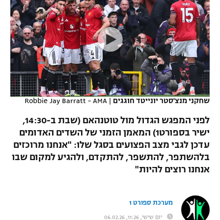
כדורסל נשים
נבחרת ישראל
יורוליג
ליגה ספרדית
טניס
VOD
מכבי תל אביב
מכבי חיפה
יורוקאפ
ליגה איטלקית
כדוריד
הפועל חולון
בית"ר ירושלים
רץ ברשת
ליגה צרפתית
כדורעף
הפועל ירושלים
מכבי תל אביב
ליגה הולנדית
שחייה
תוצאות
שחקני מנצ'סטר יונייטד חוגגים
|
Robbie Jay Barratt - AMA
דני אבדיה
הפועל תל אביב
ליגה טורקית
לפני המפגש הגדול מול טוטנהאם (שבת ב-14:30,
ג'ודו
הפועל חיפה
ישיר בספורט1) המאמן הזמני של השדים האדומים
לוח שידורים
ליגה סינית
עדכן לגבי מצב הפצועים בסגל שלו: "אנחנו מרוכזים
אגרוף
הפועל באר שבע
בלהשתפר, להתשפר, להתקדם, ולהגיע למקום שבו
ליגה ברזילאית
ברחבה
אנחנו רוצים להיות"
ספורט אולימפי
מכבי נתניה
ליגות נוספות
UFC
"מעל הליגה" – פודקאסט
בני יהודה
מערכת ספורט 1
היאבקות WWE
יום שישי, 11:26, 06.02.26