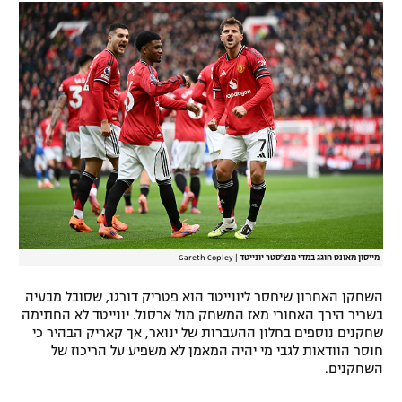
רשיון להקרנה פומבית לבית עסק
הצטרפות לחבילת הערוצים
לוח דרושים – ג'ובנט
תגיות
המגזין
מייסון מאונט חוגג במדי מנצ'סטר יונייטד
|
Gareth Copley
השחקן האחרון שיחסר ליונייטד הוא פטריק דורגו, שסובל מבעיה
בשריר הירך האחורי מאז המשחק מול ארסנל. יונייטד לא החתימה
שחקנים נוספים בחלון ההעברות של ינואר, אך קאריק הבהיר כי
חוסר הוודאות לגבי מי יהיה המאמן לא משפיע על הריכוז של
השחקנים.