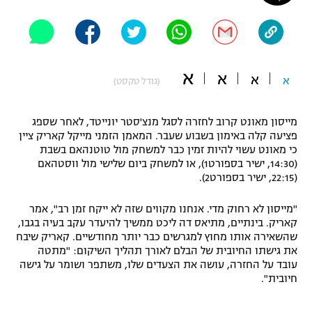
"מחצית בשכונה" – פודקאסט
אופניים
ספורט מוטורי
משתתפים וזוכים בפרסים
א
א
א
א
(גודל טקסט)
כדורמים
תקנון משתתפים וזוכים בפרסים
טניס
מייסון מאונט קרוב לחזרה לסגל מנצ'סטר יונייטד, לאחר שספג
פוטבול אמריקאי NFL
פציעה קלה באימון בשבוע שעבר. המאמן הזמני מייקל קאריק ציין
תקנון עבור פעילות אלקטרה
כי מאונט עשוי להיות זמין כבר למשחק מול טוטנהאם בשבת
גיימינג E-Sports
בייסבול MLB
(14:30, ישיר בספורט1), או למשחק ביום שלישי מול ווסטהאם
תקנון עבור פעילות ספורט 1 – "מרלן"
(22:15, ישיר בספורט2).
ספורט אתגרי ואקסטרים
תנאי שימוש
"מייסון לא רחוק מדי. אנחנו מקווים שזה לא ייקח זמן רב", אמר
קאריק. בינתיים, מתיאס דה ליכט ממשיך להיעדר עקב בעיה בגבו,
אומנויות לחימה
שהשאירה אותו מחוץ למגרשים כבר יותר מחודשיים. קאריק שיבח
את גישתו החיובית של הבלם לאורך תהליך השיקום: "מתטה
מדיניות פרטיות
גיימינג E-Sports
עובד על החזרה, עושה את הצעדים שלו, משתפר ושומר על גישה
חיובית".
תקנון פעילות ספורט 1