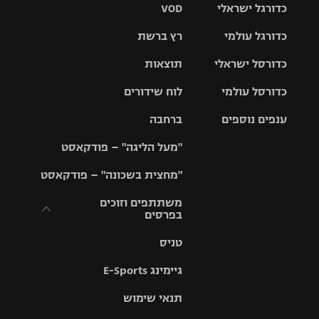
כדורגל ישראלי
VOD
כדורגל עולמי
רץ ברשת
ליגת העל
כדורסל ישראלי
תוצאות
ליגת
ליגה לאומית
האלופות
כדורסל עולמי
לוח שידורים
ליגת ווינר
סל
גביע הטוטו
ענפים נוספים
ברחבה
ליגה
NBA
אירופית
"מעל הליגה" – פודקאסט
ליגה לאומית
ליגיונרים
טניס
יורוליג
ליגה אנגלית
"מחצית בשכונה" – פודקאסט
כדורסל נשים
גביע המדינה
כדוריד
יורוקאפ
ליגה גרמנית
משתתפים וזוכים
בפרסים
מכבי תל
נבחרת
כדורעף
אביב
ישראל
ליגה
טניס
ספרדית
תקנון משתתפים
שחייה
הפועל חולון
מכבי חיפה
וזוכים בפרסים
גיימינג E-Sports
ליגה
איטלקית
ג'ודו
הפועל
בית"ר
תנאי שימוש
תקנון עבור פעילות
ירושלים
ירושלים
אלקטרה