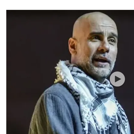
ל אביב
ליגה טורקית
תל אביב
ליגה סינית
חיפה
ליגה ברזילאית
באר שבע
ליגות נוספות
תניה
דה