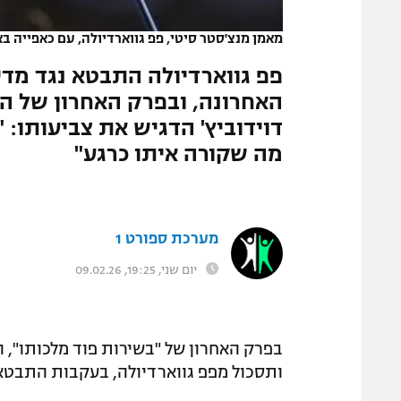
המגזין
מאמן מנצ'סטר סיטי, פפ גווארדיולה, עם כאפייה ב
פפ גווארדיולה התבטא נגד מד
האחרונה, ובפרק האחרון של הפ
דוידוביץ' הדגיש את צביעותו: 
מה שקורה איתו כרגע"
מערכת ספורט 1
יום שני, 19:25, 09.02.26
ותסכול מפפ גווארדיולה, בעקבות התבטאו