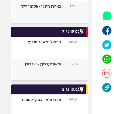
היאבקות WWE
17:00
באיירן מינכן - אסטון וילה
אופניים
ספורט מוטורי
כדורמים
פוטבול אמריקאי NFL
בייסבול MLB
עכשיו
הפועל ת"א - קטוביץ
ספורט אתגרי
ואקסטרים
אומנויות לחימה
15:45
איאקס (גלוך) - שלבורן
גיימינג E-Sports
עכשיו
מכבי ת"א - צסק"א סופיה