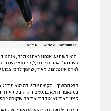
פפ גווארדיולה
|
James Gill – Danehouse
"הוא השתגע. אנחנו ראינו את זה, אנחנו ד
לאדם אינטליגנט מאוד, שהפך להכי צבוע ש
הוא המשיך: "הקיצוניות שבה הוא מתבטא כ
במטאפורה ולא במטאפורה, הופכת אותו הי
סיטי מאוד לא אוהבים את מה שקורה כרגע 
דוידוביץ' טען גם כי הוא לא מאמין שהמא