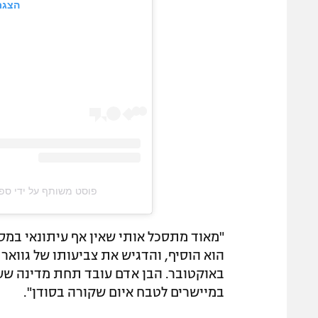
הצגת
פוסט משותף על ידי ‏‎ספורט1 – פודקאסטים‎‏ (@‏‎sport1_podcasts‎‏)
"מאוד מתסכל אותי שאין אף עיתונאי במס
באוקטובר. הבן אדם עובד תחת מדינה שעל 
במיישרים לטבח איום שקורה בסודן".