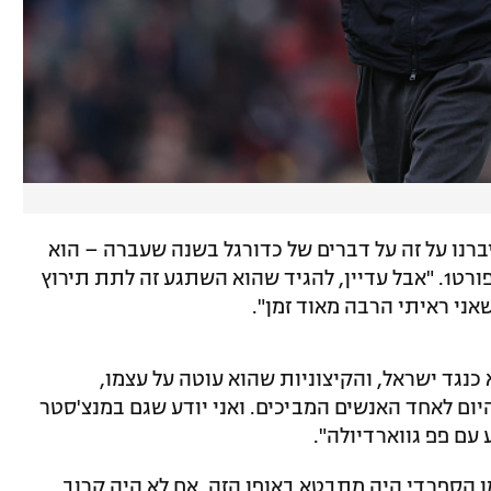
יברנו על זה על דברים של כדורגל בשנה שעברה – הוא
השתגע", אמר דוידוביץ', עיתונאי ושדר ספורט1. "אבל עדיין, להגיד שהוא השתגע זה לתת תירוץ
אני ראיתי הרבה מאוד זמן".
נגד ישראל, והקיצוניות שהוא עוטה על עצמו,
ום לאחד האנשים המביכים. ואני יודע שגם במנצ'סטר
עם פפ גווארדיולה".
מן הספרדי היה מתבטא באופן הזה, אם לא היה קרוב