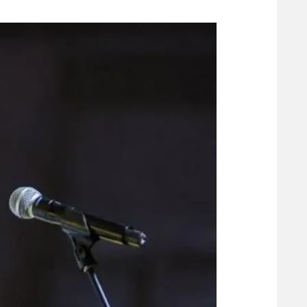
משתתפים וזוכים בפרסים
מכבי ת
הפועל 
תקנון משתתפים וזוכים בפרסים
הפועל 
תקנון עבור פעילות אלקטרה
הפועל 
תקנון עבור פעילות ספורט 1 – "מרלן"
מכבי נ
טניס
בני יהו
גיימינג E-Sports
תנאי שימוש
מדיניות פרטיות
תקנון פעילות ספורט 1
רשיון להקרנה פומבית לבית עסק
הצטרפות לחבילת הערוצים
לוח דרושים – ג'ובנט
תגיות