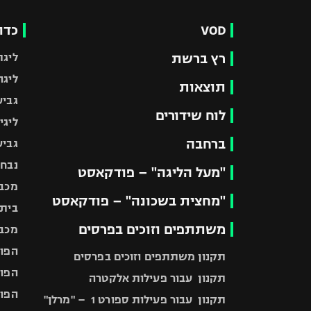
VOD
כדו
רץ ברשת
ליגת
ליגה
תוצאות
גביע
לוח שידורים
ליגי
ברחבה
גביע
נבחר
"מעל הליגה" – פודקאסט
מכבי
"מחצית בשכונה" – פודקאסט
בית"
משתתפים וזוכים בפרסים
מכבי
הפוע
תקנון משתתפים וזוכים בפרסים
הפוע
תקנון עבור פעילות אלקטרה
הפוע
תקנון עבור פעילות ספורט 1 – "מרלן"