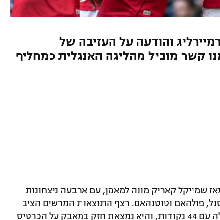
מיירליג והודעה על העזיבה של
נו קשר מוביל מהליגה האנגלית כמחליף
אז שמייקל קאריק מונה למאמן, עם ארבעה ניצחונות
סנל, פולהאם וטוטנהאם. רצף התוצאות המרשים הציב
את השדים האדומים במקום הרביעי בטבלה עם 44 נקודות, והיא נמצאת חזק במאבק על הכרטיס