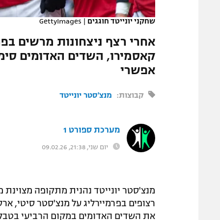
המגזין
שחקני יונייטד חוגגים
|
GettyImages
אחרי רצף ניצחונות מרשים בפר
קאסמירו, השדים האדומים סימ
אפשרי
קבוצות:
מנצ'סטר יונייטד
מערכת ספורט 1
יום שני, 21:38, 09.02.26
מנצ'סטר יונייטד נהנית מתקופה מצוינת מ
רצופים בפרמיירליג על מנצ'סטר סיטי, אר