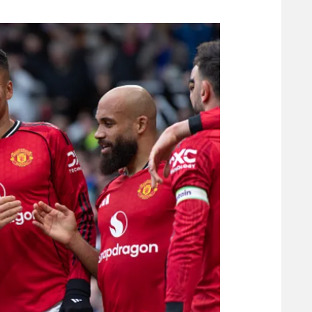
משתתפים וזוכים בפרסים
מכבי ת
הפועל 
תקנון משתתפים וזוכים בפרסים
הפועל 
תקנון עבור פעילות אלקטרה
הפועל 
תקנון עבור פעילות ספורט 1 – "מרלן"
מכבי נ
טניס
בני יהו
גיימינג E-Sports
תנאי שימוש
מדיניות פרטיות
תקנון פעילות ספורט 1
רשיון להקרנה פומבית לבית עסק
הצטרפות לחבילת הערוצים
לוח דרושים – ג'ובנט
תגיות