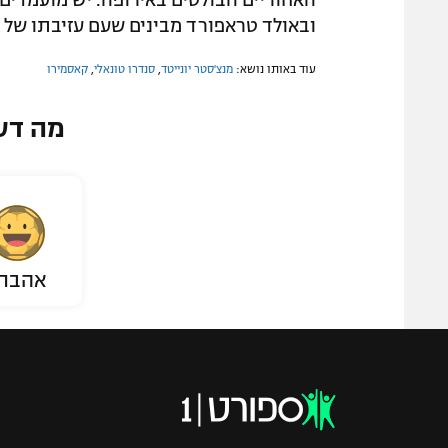
האחוריים הבולטים באירופה. יש מועמדים נ
ובאולד טראפורד מבינים שעם עזיבתו של 
עוד באותו נושא:
מנצ'סטר יונייטד
,
סנדרו טונאלי
,
קאסמירו
מה דע
אהבת