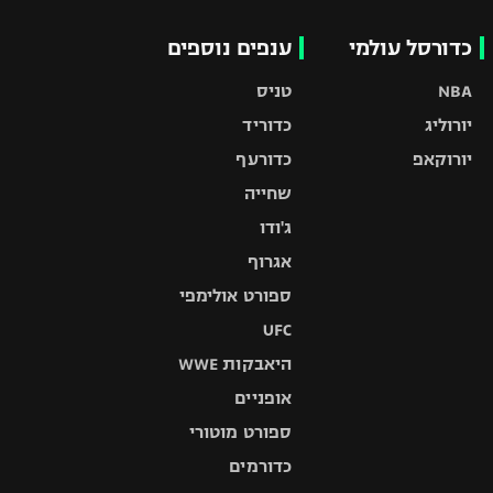
כדורסל עולמי
ענפים נוספים
NBA
טניס
יורוליג
כדוריד
יורוקאפ
כדורעף
שחייה
ג'ודו
אגרוף
ספורט אולימפי
UFC
היאבקות WWE
אופניים
ספורט מוטורי
כדורמים