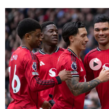
ל אביב
ליגה טורקית
תל אביב
ליגה סינית
חיפה
ליגה ברזילאית
באר שבע
ליגות נוספות
תניה
דה