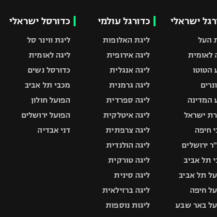
רגל ישראלי
כדורגל עולמי
כדורסל ישראלי
 העל
ליגת האלופות
ליגת ווינר סל
 לאומית
ליגה אירופית
ליגה לאומית
 הטוטו
ליגה אנגלית
כדורסל נשים
ונרים
ליגה גרמנית
מכבי תל אביב
 המדינה
ליגה ספרדית
הפועל חולון
ת ישראל
ליגה איטלקית
הפועל ירושלים
 חיפה
ליגה צרפתית
דני אבדיה
ר ירושלים
ליגה הולנדית
 תל אביב
ליגה טורקית
ל תל אביב
ליגה סינית
ל חיפה
ליגה ברזילאית
ל באר שבע
ליגות נוספות