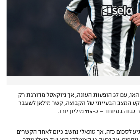
טונאלי בן ה-25 הוא שחקן מפתח אצל אדי האו, עם 37 הופעות העונה, אך ניוקאסל מדורגת רק
ות. על רקע המצב הבעייתי של הקבוצה, קשר מילאן לשעבר
חד – כ-115 מיליון יורו.
גיע לסכום כזה, אך טונאלי נחשב כיום לאחד הקשרים