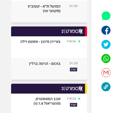
היאבקות WWE
21:05
הפועל ת"א - קטוביץ
אופניים
(מקוצר 10)
ספורט מוטורי
כדורמים
פוטבול אמריקאי NFL
בייסבול MLB
עכשיו
באיירן מינכן - אסטון וילה
ספורט אתגרי
ואקסטרים
אומנויות לחימה
21:20
בוכום - הרטה ברלין
גיימינג E-Sports
ישיר
עכשיו
סבב המאסטרס,
מונטריאול 7.8 (1)
ישיר