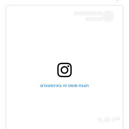
רשיון להקרנה פומבית לבית עסק
הצטרפות לחבילת הערוצים
לוח דרושים – ג'ובנט
תגיות
המגזין
הצגת פוסט זה באינסטגרם