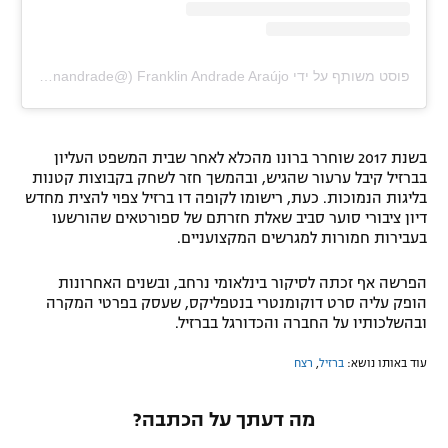
פוסט משותף על ידי ‏‎Franklin Andrade Araújo‎‏ (@‏‎araujofranklinandrade‎‏)
בשנת 2017 שוחרר ברונו מהכלא לאחר שבית המשפט העליון
בברזיל קיבל ערעור שהגיש, ובהמשך חזר לשחק בקבוצות קטנות
בליגות הנמוכות. כעת, רישומו לקופה דו ברזיל צפוי להצית מחדש
דיון ציבורי סוער סביב שאלת חזרתם של ספורטאים שהורשעו
בעבירות חמורות למגרשים המקצועניים.
הפרשה אף זכתה לסיקור בינלאומי נרחב, ובשנים האחרונות
הופק עליה סרט דוקומנטרי בנטפליקס, שעסק בפרטי המקרה
ובהשלכותיו על החברה והכדורגל בברזיל.
עוד באותו נושא:
ברזיל
,
רצח
מה דעתך על הכתבה?