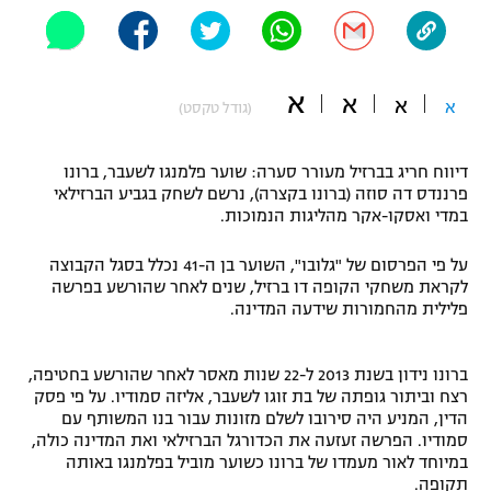
"מחצית בשכונה" – פודקאסט
אופניים
א
ספורט מוטורי
א
משתתפים וזוכים בפרסים
א
א
(גודל טקסט)
כדורמים
תקנון משתתפים וזוכים בפרסים
דיווח חריג בברזיל מעורר סערה: שוער פלמנגו לשעבר, ברונו
טניס
פרננדס דה סוזה (ברונו בקצרה), נרשם לשחק בגביע הברזילאי
פוטבול אמריקאי NFL
במדי ואסקו-אקר מהליגות הנמוכות.
תקנון עבור פעילות אלקטרה
גיימינג E-Sports
בייסבול MLB
על פי הפרסום של "גלובו", השוער בן ה-41 נכלל בסגל הקבוצה
תקנון עבור פעילות ספורט 1 – "מרלן"
לקראת משחקי הקופה דו ברזיל, שנים לאחר שהורשע בפרשה
ספורט אתגרי ואקסטרים
פלילית מהחמורות שידעה המדינה.
תנאי שימוש
אומנויות לחימה
ברונו נידון בשנת 2013 ל-22 שנות מאסר לאחר שהורשע בחטיפה,
רצח וביתור גופתה של בת זוגו לשעבר, אליזה סמודיו. על פי פסק
מדיניות פרטיות
גיימינג E-Sports
הדין, המניע היה סירובו לשלם מזונות עבור בנו המשותף עם
סמודיו. הפרשה זעזעה את הכדורגל הברזילאי ואת המדינה כולה,
במיוחד לאור מעמדו של ברונו כשוער מוביל בפלמנגו באותה
תקנון פעילות ספורט 1
תקופה.