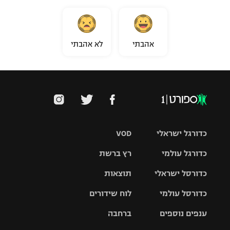
אהבתי
לא אהבתי
כדורגל ישראלי
VOD
כדורגל עולמי
רץ ברשת
ליגת העל
כדורסל ישראלי
תוצאות
ליגת
ליגה לאומית
האלופות
כדורסל עולמי
לוח שידורים
ליגת ווינר
סל
גביע הטוטו
ענפים נוספים
ברחבה
ליגה
NBA
אירופית