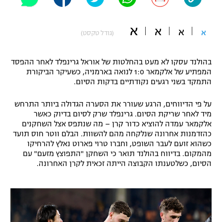
"מחצית בשכונה" – פודקאסט
אופניים
א
א
א
א
(גודל טקסט)
ספורט מוטורי
משתתפים וזוכים בפרסים
בהולנד עסקו לא מעט בהחלטות של אוראל גרינפלד לאחר ההפסד
כדורמים
המפתיע של אלקמאר 1:0 לנואה בארמניה, כשעיקר הביקורת
תקנון משתתפים וזוכים בפרסים
טניס
התמקד בשני רגעים נקודתיים בדקות הסיום.
פוטבול אמריקאי NFL
תקנון עבור פעילות אלקטרה
על פי הדיווחים, הרגע שעורר את הסערה הגדולה ביותר התרחש
גיימינג E-Sports
מיד לאחר שריקת הסיום. גרינפלד שרק לסיום בדיוק כאשר
בייסבול MLB
תקנון עבור פעילות ספורט 1 – "מרלן"
אלקמאר עמדה להוציא כדור קרן – מה שנתפס אצל השחקנים
כהזדמנות אחרונה שנלקחה מהם להשוות. הבלם ווטר חוס תועד
ספורט אתגרי ואקסטרים
כשהוא זועם לעבר השופט, וחברו טרוי פארוט נאלץ להרחיקו
תנאי שימוש
מהמקום. בדיווח בהולנד תואר כי השחקן "התפוצץ מזעם" עם
אומנויות לחימה
הסיום, כשלטענתו הקבוצה הייתה זכאית לקרן האחרונה.
מדיניות פרטיות
גיימינג E-Sports
תקנון פעילות ספורט 1