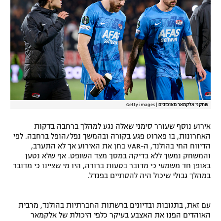
רשיון להקרנה פומבית לבית עסק
הצטרפות לחבילת הערוצים
לוח דרושים – ג'ובנט
תגיות
שחקני אלקמאר מאוכזבים
|
Getty images
המגזין
אירוע נוסף שעורר סימני שאלה נגע למהלך ברחבה בדקות
האחרונות, בו פארוט פגע בקורה ובהמשך נפל/הופל ברחבה. לפי
הדיווח החי בהולנד, ה-VAR בחן את האירוע אך לא התערב,
והמשחק נמשך ללא בדיקה במסך מצד השופט. אף שלא נטען
באופן חד משמעי כי מדובר בטעות ברורה, היו מי שציינו כי מדובר
במהלך גבולי שיכול היה להסתיים בפנדל.
עם זאת, בתגובות ובדיונים ברשתות החברתיות בהולנד, מרבית
האוהדים הפנו את האצבע בעיקר כלפי היכולת של אלקמאר