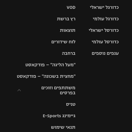
כדורגל ישראלי
VOD
כדורגל עולמי
רץ ברשת
ליגת העל
כדורסל ישראלי
תוצאות
ליגת
ליגה לאומית
האלופות
כדורסל עולמי
לוח שידורים
ליגת ווינר
סל
גביע הטוטו
ענפים נוספים
ברחבה
ליגה
NBA
אירופית
"מעל הליגה" – פודקאסט
ליגה לאומית
ליגיונרים
טניס
יורוליג
ליגה אנגלית
"מחצית בשכונה" – פודקאסט
כדורסל נשים
גביע המדינה
כדוריד
יורוקאפ
ליגה גרמנית
משתתפים וזוכים
בפרסים
מכבי תל
נבחרת
כדורעף
אביב
ישראל
ליגה
טניס
ספרדית
תקנון משתתפים
שחייה
הפועל חולון
מכבי חיפה
וזוכים בפרסים
גיימינג E-Sports
ליגה
איטלקית
ג'ודו
הפועל
בית"ר
תנאי שימוש
תקנון עבור פעילות
ירושלים