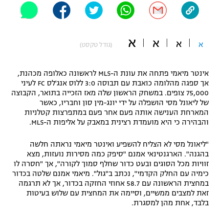
"מחצית בשכונה" – פודקאסט
אופניים
א
א
א
ספורט מוטורי
א
משתתפים וזוכים בפרסים
(גודל טקסט)
כדורמים
אינטר מיאמי פתחה את עונת ה-MLS לראשונה כאלופה מכהנת,
תקנון משתתפים וזוכים בפרסים
טניס
אך ספגה מהלומה כואבת עם תבוסה 3:0 ללוס אנג'לס FC לעיני
פוטבול אמריקאי NFL
75,000 צופים. במשחק הראשון שלה מאז הזכייה בתואר, הקבוצה
תקנון עבור פעילות אלקטרה
של ליאונל מסי הושפלה על ידי יונג-מין סון וחבריו, כאשר
גיימינג E-Sports
המארחת הענישה אותה פעם אחר פעם במתפרצות קטלניות
בייסבול MLB
תקנון עבור פעילות ספורט 1 – "מרלן"
והבהירה כי היא מועמדת רצינית במאבק על אליפות ה-MLS.
ספורט אתגרי ואקסטרים
"ליאונל מסי לא הצליח להשפיע ואינטר מיאמי נראתה חלשה
תנאי שימוש
בהגנה". הארגנטינאי אמנם "סיפק כמה מסירות נועזות, מצא
אומנויות לחימה
זוויות מכל הסוגים ובעט כדור שחלף סמוך לקורה", אך "חסרה לו
כימיה עם החלק הקדמי", נכתב ב"גול". מיאמי אמנם שלטה בכדור
מדיניות פרטיות
במחצית הראשונה עם 58.7 אחוזי החזקה בכדור, אך לא תרגמה
גיימינג E-Sports
זאת למצבים ממשיים, וסיימה את המחצית עם שלוש בעיטות
בלבד, אחת מהן למסגרת.
תקנון פעילות ספורט 1