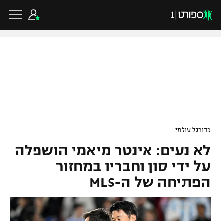
כדורגל ישראלי
ליגת העל
כדורגל עולמי
כדורגל עולמי
ליגה לאומית
לא נעים: אינטר מיאמי הושפלה
ליגת האלופות
כדורסל ישראלי
גביע הטוטו
על ידי סון וחבריו במחזור
ליגה אירופית
הפתיחה של ה-MLS
ליגת ווינר סל
ליגיונרים
כדורסל עולמי
ליגה אנגלית
ליגה לאומית
גביע המדינה
NBA
ליגה גרמנית
ענפים נוספים