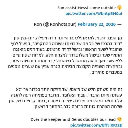
רשיון להקרנה פומבית לבית עסק
Son assist Messi come outside
pic.twitter.com/WbntpBMCuI
הצטרפות לחבילת הערוצים
February 22, 2026
— Ron (@Ronhotspur)
לוח דרושים – ג'ובנט
מן העבר השני, לוס אנג'לס FC הייתה חדה ויעילה. יונג-מין סון
"היה במרכז של כל מה שקבוצתו עשתה בהתקפה", הפעיל לחץ
תגיות
שהוביל לשער הראשון ובישל לדויד מרטינס, בעוד דניס בואנגה
הוסיף שער ובישול משלו בדרך לניצחון חלק. למרות שסון סיים
ללא שער ואף נראה מתוסכל כשהוחלף, תרומתו הורגשה היטב,
המגזין
ובמחצית השנייה הקבוצה הביתית סגרה עניין עם שערים נוספים
במעברים מהירים.
זה היה משחק חלש של מיאמי, שהחזיקה יותר בכדור אך "לא
עשתה איתו הרבה". עבור האלופה, מדובר בפתיחה רעה להגנה
על התואר ומהלומה מיריבה ישירה בצמרת, בעוד קבוצתו של סון
שלחה הצהרת כוונות ברורה כבר במחזור הראשון.
Over the keeper and Denis doubles our lead
pic.twitter.com/EffJlXR1ZE