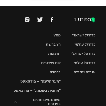
כדורגל ישראלי
VOD
כדורגל עולמי
רץ ברשת
ליגת העל
כדורסל ישראלי
תוצאות
ליגת
ליגה לאומית
האלופות
כדורסל עולמי
לוח שידורים
ליגת ווינר
סל
גביע הטוטו
ענפים נוספים
ברחבה
ליגה
NBA
אירופית
"מעל הליגה" – פודקאסט
ליגה לאומית
ליגיונרים
טניס
יורוליג
ליגה אנגלית
"מחצית בשכונה" – פודקאסט
כדורסל נשים
גביע המדינה
כדוריד
יורוקאפ
ליגה גרמנית
משתתפים וזוכים
בפרסים
מכבי תל
נבחרת