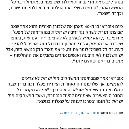
בנוסף, לבש את מדי נבחרת אירלנד שש פעמים. אתמול דיבר על
רשיון להקרנה פומבית לבית עסק
הנושא ואמר: "התמיכה שלי בעם הפלסטיני היא בלתי מתפשרת,
וכך זה יישאר".
הצטרפות לחבילת הערוצים
כיום אובריאן בן ה-40 מאמן את שלבורן האירית והוא אמר שאם
קבוצתו תורגל לשחק נגד יריבה ישראלית במוקדמות של מפעל
לוח דרושים – ג'ובנט
אירופי בקיץ, הוא ימליץ לבעלים לא להופיע: "יחד עם זאת, בסופו
של דבר אני מועסק על ידי מועדון הכדורגל הזה. אני יכול להביע
תגיות
דעה. זה קל בשבילי לומר את זה, כי אני מאוד חזק בנושא הזה, אבל
יש השלכות לאי הופעה ואנשים אחרים מקבלים את ההחלטות –
אנשים בדרגים גבוהים יותר".
המגזין
אובריאן אמר שמבחינתו המשחקים מול ישראל לא צריכים
להתקיים, אף שלדעתו ההתאחדות האירית פעלה נכון בדרך שבה
ניהלה את הנושא מול אופ"א. הוא הוסיף: "אני לא מקנא בכל
החבר'ה הצעירים שאמורים להיות בנבחרת, ושעד המשחקים מול
ישראל כל הזמן יצטרכו לענות על שאלות בנושא".
עוד באותו נושא:
נבחרת אירלנד
,
נבחרת ישראל