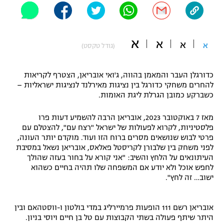
"מחצית בשכונה" – פודקאסט
אופניים
א
א
א
ספורט מוטורי
א
משתתפים וזוכים בפרסים
(גודל טקסט)
כדורמים
כדורגלן העבר והמאמן בהווה, ג'ואי אובריאן, הצטרף לקריאות
תקנון משתתפים וזוכים בפרסים
טניס
להחרים משחקי כדורגל בין נציגות מאירלנד לנציגות ישראליות –
פוטבול אמריקאי NFL
כשברקע כמובן הגרלת ליגת האומות.
תקנון עבור פעילות אלקטרה
גיימינג E-Sports
בייסבול MLB
מאז 7 באוקטובר 2023, אובריאן הרבה להשמיע דעות פרו
תקנון עבור פעילות ספורט 1 – "מרלן"
פלסטיניות, לקרוא לפעולות של ישראל "רצח עם", להצטלם עם
פרטי לבוש שנושאים מסרים ברוח הזו ועוד. מוקדם יותר העונה,
ספורט אתגרי ואקסטרים
לפני משחק בין שלבורן לקריסטל פאלאס, אובריאן נשאל במסיבת
תנאי שימוש
העיתונאים על הלחץ והשיב: "אני קורא על בחור בעזה שהולך
אומנויות לחימה
לחפש אוכל ולא יודע אם המשפחה שלו תהיה בחיים כשהוא
ישוב… זה לחץ".
מדיניות פרטיות
גיימינג E-Sports
אובריאן רשם 111 הופעות פרמיירליג במדי בולטון ו-ווסטהאם ובין
תקנון פעילות ספורט 1
היתר שיתף פעולה בשתי הקבוצות עם טל בן חיים ויוסי בניון.