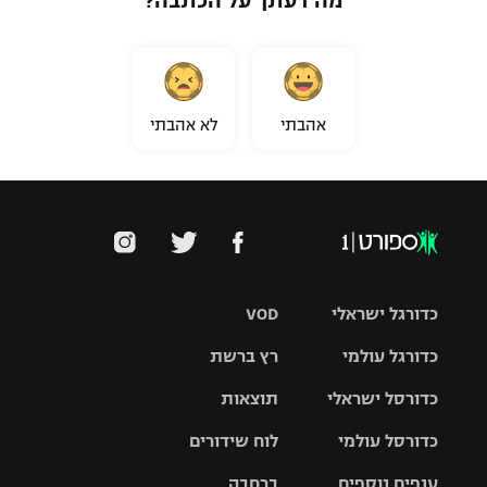
מה דעתך על הכתבה?
אהבתי
לא אהבתי
כדורגל ישראלי
VOD
כדורגל עולמי
רץ ברשת
ליגת העל
כדורסל ישראלי
תוצאות
ליגת
ליגה לאומית
האלופות
כדורסל עולמי
לוח שידורים
ליגת ווינר
סל
גביע הטוטו
ענפים נוספים
ברחבה
ליגה