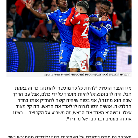
רשיון להקרנה פומבית לבית עסק
הצטרפות לחבילת הערוצים
לוח דרושים – ג'ובנט
תגיות
המגזין
התקרית הגזענית לכאורה בין ויניסיוס לפרסטיאני
|
Sports Press Photo
מגן העבר הוסיף: "להיות כל כך מוכשר ולהתנהג כך זה באמת
חבל. היה לו פוטנציאל להיות מוערך על ידי כולם, אבל עם הדרך
שבה הוא מתנהל, אני בטוח שיהיה קשה להחזיק אותו בחדר
ההלבשה. אנשים ינסו לגרום לו לאבד את הראש, וזה קל מאוד
אצלו. וכשהוא מאבד את הראש, זה משפיע על הקבוצה – ראינו
את זה פעמים רבות בריאל מדריד".
פארקר גם מתח ביקורת על האמירות בנוגע לירידה מהמגרש בשל