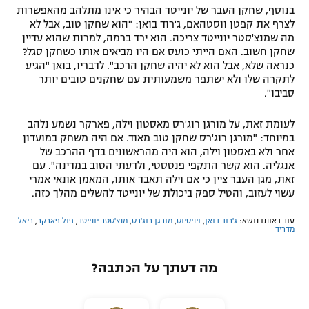
בנוסף, שחקן העבר של יונייטד הבהיר כי אינו מתלהב מהאפשרות
לצרף את קפטן ווסטהאם, ג'רוד בואן: "הוא שחקן טוב, אבל לא
מה שמנצ'סטר יונייטד צריכה. הוא ירד ברמה, למרות שהוא עדיין
שחקן חשוב. האם הייתי כועס אם היו מביאים אותו כשחקן סגל?
כנראה שלא, אבל הוא לא יהיה שחקן הרכב". לדבריו, בואן "הגיע
לתקרה שלו ולא ישתפר משמעותית עם שחקנים טובים יותר
סביבו".
לעומת זאת, על מורגן רוג'רס מאסטון וילה, פארקר נשמע נלהב
במיוחד: "מורגן רוג'רס שחקן טוב מאוד. אם היה משחק במועדון
אחר ולא באסטון וילה, הוא היה מהראשונים בדף ההרכב של
אנגליה. הוא קשר התקפי פנטסטי, ולדעתי הטוב במדינה". עם
זאת, מגן העבר ציין כי אם וילה תאבד אותו, המאמן אונאי אמרי
עשוי לעזוב, והטיל ספק ביכולת של יונייטד להשלים מהלך כזה.
עוד באותו נושא:
ג'רוד בואן
,
ויניסיוס
,
מורגן רוג'רס
,
מנצ'סטר יונייטד
,
פול פארקר
,
ריאל
מדריד
מה דעתך על הכתבה?