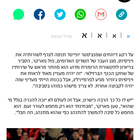
"מחצית בשכונה" – פודקאסט
אופניים
ספורט מוטורי
משתתפים וזוכים בפרסים
א
א
א
א
(גודל טקסט)
כדורמים
תקנון משתתפים וזוכים בפרסים
טניס
על רקע דיווחים שמנצ'סטר יונייטד תנסה לצרף לשורותיה את
פוטבול אמריקאי NFL
ויניסיוס, מגן העבר של השדים האדומים, פול פארקר, הסביר
תקנון עבור פעילות אלקטרה
בריאיון לתקשורת הרומנית מדוע הוא מוותר מראש על שירותיו
גיימינג E-Sports
בייסבול MLB
של שחקן הכנף הברזילאי: "זה יהיה מעניין מאוד לראות את
תקנון עבור פעילות ספורט 1 – "מרלן"
ויניסיוס ג'וניור מגיע לפרמיירליג, אבל בכנות הייתי מעדיף שזה
יהיה לקבוצה אחרת. לא צריך מישהו כמוהו בסביבה".
ספורט אתגרי ואקסטרים
תנאי שימוש
"יש לו כל כך הרבה כישרון, אבל זה לעולם לא יזכה להכרה בגלל מי
אומנויות לחימה
שהוא", טען פארקר, "מבחינתי הוא רק מחפש לעורר זעם. הוא
מחפש כל סיבה להמשיך להתנהג כפי שהוא מתנהג, וזה חבל".
מדיניות פרטיות
גיימינג E-Sports
תקנון פעילות ספורט 1