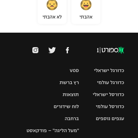
אהבתי
לא אהבתי
כדורגל ישראלי
VOD
כדורגל עולמי
רץ ברשת
ליגת העל
כדורסל ישראלי
תוצאות
ליגת
ליגה לאומית
האלופות
כדורסל עולמי
לוח שידורים
ליגת ווינר
סל
גביע הטוטו
ענפים נוספים
ברחבה
ליגה
NBA
אירופית
"מעל הליגה" – פודקאסט
ליגה לאומית
ליגיונרים
טניס
יורוליג