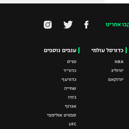
בו אחרינו
כדורסל עולמי
ענפים נוספים
NBA
טניס
יורוליג
כדוריד
יורוקאפ
כדורעף
שחייה
ג'ודו
אגרוף
ספורט אולימפי
UFC