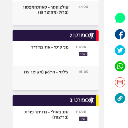
היאבקות WWE
17:00
קולצ'סטר - סאותהמפטון
אופניים
(פרץ) (מקוצר 15)
ספורט מוטורי
כדורמים
פוטבול אמריקאי NFL
בייסבול MLB
עכשיו
מנ' סיטי - את' מדריד
ספורט אתגרי
ישיר
ואקסטרים
אומנויות לחימה
16:00
צ'לסי - מילאן (מקוצר 15)
גיימינג E-Sports
עכשיו
סט. פאולי - גרויתר פורת
(פריצות)
ישיר