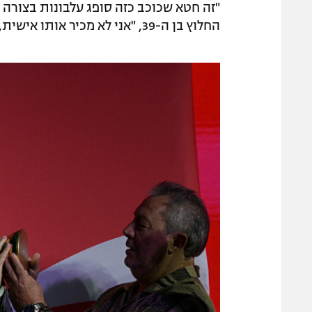
"זה חטא שכוכב כזה סופג עלבונות בצורה כ
החלוץ בן ה-39, "אני לא מכיר אותו אישית, נפגשנו פעמיים או שלוש, אבל כואב לי לראות אותו".