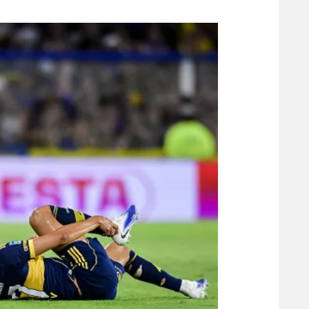
משתתפים וזוכים בפרסים
מכבי ת
הפועל 
תקנון משתתפים וזוכים בפרסים
הפועל 
תקנון עבור פעילות אלקטרה
הפועל 
תקנון עבור פעילות ספורט 1 – "מרלן"
מכבי נ
טניס
בני יהו
גיימינג E-Sports
תנאי שימוש
מדיניות פרטיות
תקנון פעילות ספורט 1
רשיון להקרנה פומבית לבית עסק
הצטרפות לחבילת הערוצים
לוח דרושים – ג'ובנט
תגיות