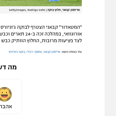
אדינסון קבאני, חלוץ בוקה
|
GettyImages, Rodrigo Valle
לצד פציעות מרובות, החלוץ הוותיק כבש 28 שערים ב-81 משחקים.
עוד באותו נושא:
אדינסון קבאני
,
אוסקר רוג'רי
,
בוקה ג'וניורס
מה דע
אהבת