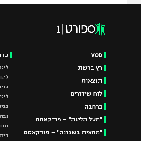
VOD
כדו
רץ ברשת
ליגת
ליגה
תוצאות
גביע
לוח שידורים
ליגי
ברחבה
גביע
נבחר
"מעל הליגה" – פודקאסט
מכבי
"מחצית בשכונה" – פודקאסט
בית"