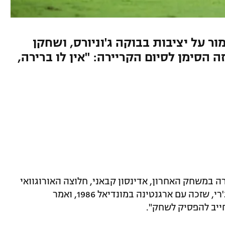
 על יציבות בבוקה ג'וניורס, ושחקן
ה הסימן לסיום הקריירה: "אין לו ברירה,
 במשחק האחרון, אדינסון קבאני, חלוצה האורוגוואי
של בוקה ג'וניורס, קיבל "טיפ" מאוסקר רוג'רי, שזכה עם ארגנטינה במונדיאל 1986, ואמר
חייב להפסיק לשחק".