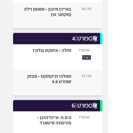
16:30
באיירן מינכן - אסטון וילה
(מקוצר 15)
עכשיו
זוולה - איאקס (גלוך)
ישיר
17:30
וואלה! תיקתקנו - מבזק
ספורט 9.8
עכשיו
פ.ס.וו. איינדהובן -
פורטונה סיטארד