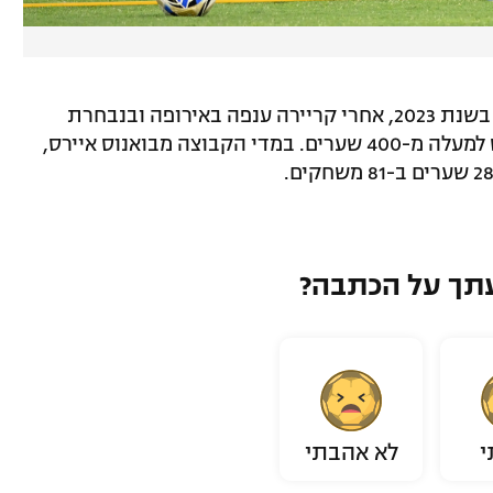
"המטאדור" קבאני הצטרף לבוקה ג'וניורס בשנת 2023, אחרי קריירה ענפה באירופה ובנבחרת
אורוגוואי, במהלכה זכה ב-24 תארים וכבש למעלה מ-400 שערים. במדי הקבוצה מבואנוס איירס,
תך על הכתבה?
י
לא אהבתי