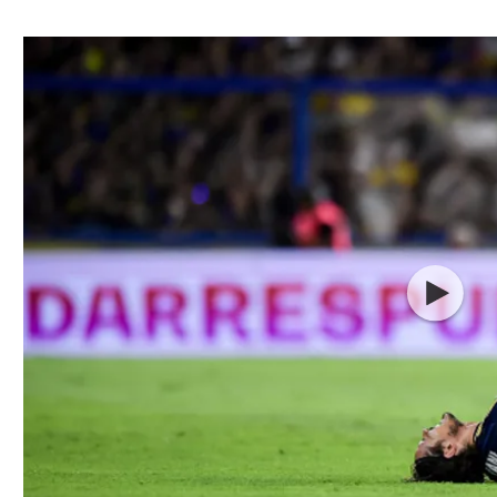
ל אביב
ליגה טורקית
תל אביב
ליגה סינית
חיפה
ליגה ברזילאית
באר שבע
ליגות נוספות
תניה
דה