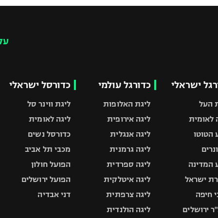
עק
רגל ישראלי
כדורגל עולמי
כדורסל ישראלי
 העל
ליגת האלופות
ליגת ווינר סל
 לאומית
ליגה אירופית
ליגה לאומית
 הטוטו
ליגה אנגלית
כדורסל נשים
ונרים
ליגה גרמנית
מכבי תל אביב
 המדינה
ליגה ספרדית
הפועל חולון
ת ישראל
ליגה איטלקית
הפועל ירושלים
 חיפה
ליגה צרפתית
דני אבדיה
ר ירושלים
ליגה הולנדית